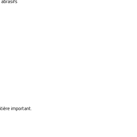
 abrasifs
ière important.