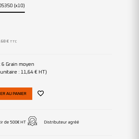
05350 (x10)
,68
€
TTC
x 6 Grain moyen
unitaire : 11,64 € HT)
ER AU PANIER
tir de 500€ HT
Distributeur agréé