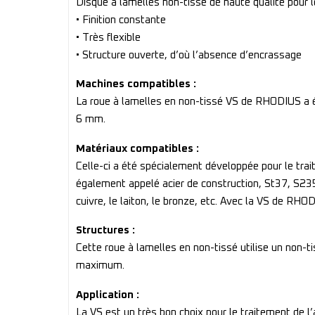
Disque à lamelles non-tissé de haute qualité pour l
• Finition constante
• Très flexible
• Structure ouverte, d’où l’absence d’encrassage
Machines compatibles :
La roue à lamelles en non-tissé VS de RHODIUS a ét
6 mm.
Matériaux compatibles :
Celle-ci a été spécialement développée pour le trait
également appelé acier de construction, St37, S235J
cuivre, le laiton, le bronze, etc. Avec la VS de RHOD
Structures :
Cette roue à lamelles en non-tissé utilise un non-ti
maximum.
Application :
La VS est un très bon choix pour le traitement de l’ac