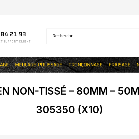
 84 21 93
T SUPPORT CLIENT
AGE
MEULAGE-POLISSAGE
TRONÇONNAGE
FRAISAGE
EN NON-TISSÉ – 80MM – 50M
305350 (X10)