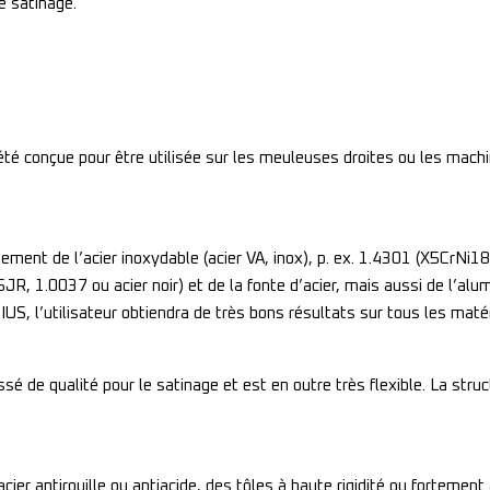
e satinage.
é conçue pour être utilisée sur les meuleuses droites ou les machi
ement de l’acier inoxydable (acier VA, inox), p. ex. 1.4301 (X5CrNi18-
R, 1.0037 ou acier noir) et de la fonte d’acier, mais aussi de l’alu
IUS, l’utilisateur obtiendra de très bons résultats sur tous les matér
ssé de qualité pour le satinage et est en outre très flexible. La str
ier antirouille ou antiacide, des tôles à haute rigidité ou fortement al