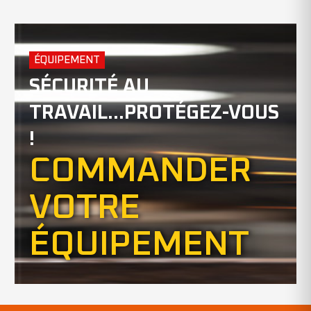
ÉQUIPEMENT
SÉCURITÉ AU
TRAVAIL...PROTÉGEZ-VOUS
!
COMMANDER
VOTRE
ÉQUIPEMENT