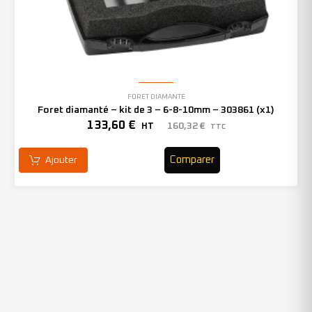
FORET DIAMANTÉ
Foret diamanté – kit de 3 – 6-8-10mm – 303861 (x1)
133,60
€
160,32
€
HT
TTC
Comparer
Ajouter