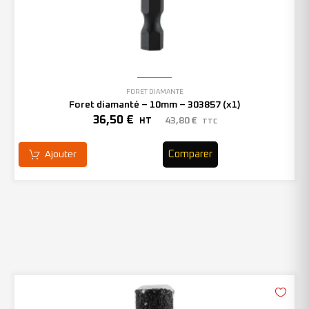
FORET DIAMANTÉ
Foret diamanté – 10mm – 303857 (x1)
36,50
€
43,80
€
HT
TTC
Comparer
Ajouter