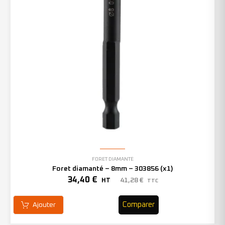
FORET DIAMANTÉ
Foret diamanté – 8mm – 303856 (x1)
34,40
€
41,28
€
HT
TTC
Comparer
Ajouter