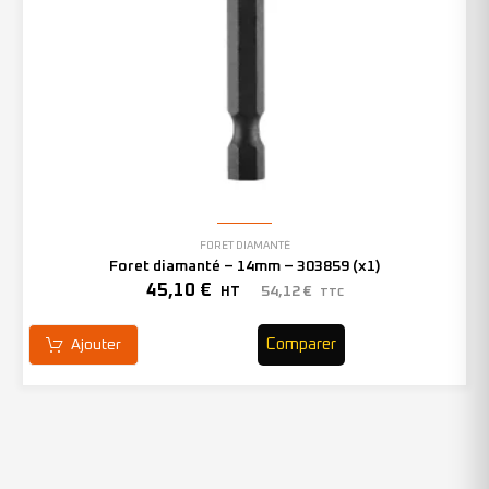
FORET DIAMANTÉ
Foret diamanté – 14mm – 303859 (x1)
45,10
€
54,12
€
HT
TTC
Comparer
Ajouter