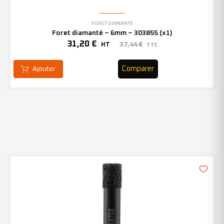
FORET DIAMANTÉ
Foret diamanté – 6mm – 303855 (x1)
31,20
€
37,44
€
HT
TTC
Comparer
Ajouter