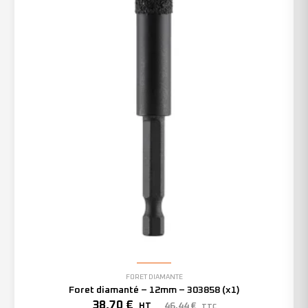
FORET DIAMANTÉ
Foret diamanté – 12mm – 303858 (x1)
38,70
€
46,44
€
HT
TTC