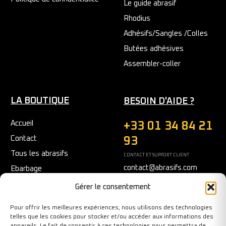
Le guide abrasif
Rhodius
Adhésifs/Sangles /Colles
Butées adhésives
Assembler-coller
LA BOUTIQUE
BESOIN D'AIDE ?
Accueil
+33 01 34 84 21
Contact
93
Tous les abrasifs
CONTACT ET SUPPORT CLIENT
contact@abrasifs.com
Ebarbage
Fraisage
Du Lundi au Vendredi
Gérer le consentement
9h/12h - 14h/17h
Meulage/Polissage
Pour offrir les meilleures expériences, nous utilisons des technologies
Nettoyage
telles que les cookies pour stocker et/ou accéder aux informations des