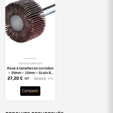
ROUES À LAMELLES
Roue à lamelles en corindon
– 30mm – 15mm – Grain 80
– 305120 (x10)
27,20
€
32,64
€
HT
TTC
Comparer