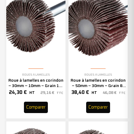
ROUES À LAMELLES
ROUES À LAMELLES
Roue à lamelles en corindon
Roue à lamelles en corindon
– 30mm – 10mm – Grain 120
– 50mm – 30mm – Grain 80
– 305116 (x10)
– 305144 (x10)
24,30
€
38,40
€
29,16
€
46,08
€
HT
HT
TTC
TTC
Comparer
Comparer