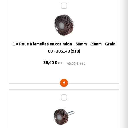
Roue
305143
à
(x10)
lamelles
en
corindon
-
1
×
Roue à lamelles en corindon - 60mm - 20mm - Grain
60mm
60 - 305148 (x10)
-
38,40
€
20mm
HT
46,08
€
TTC
-
Grain
60
-
Roue
305148
à
(x10)
lamelles
en
corindon