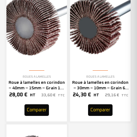
ROUES À LAMELLES
ROUES À LAMELLES
Roue à lamelles en corindon
Roue à lamelles en corindon
– 40mm – 15mm – Grain 120
– 30mm – 10mm – Grain 60
– 305126 (x10)
– 305114 (x10)
28,00
€
24,30
€
33,60
€
29,16
€
HT
HT
TTC
TTC
Comparer
Comparer