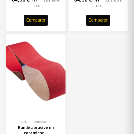
84,90
€
84,90
€
101,88
€
101,88
€
HT
HT
TTC
TTC
Comparer
Comparer
BANDES ABRASIVES
Bande abrasive en
ceramicon –