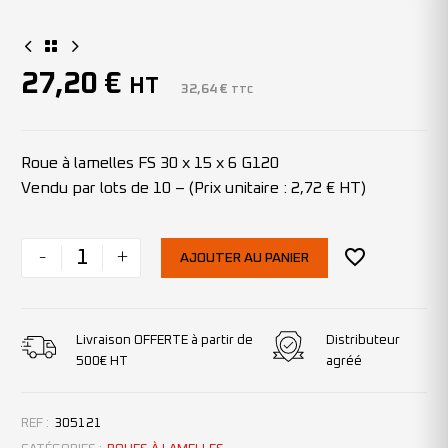
27,20
€
HT
32,64
€
TTC
Roue à lamelles FS 30 x 15 x 6 G120
Vendu par lots de 10 – (Prix unitaire : 2,72 € HT)
-
+
AJOUTER AU PANIER
Livraison OFFERTE à partir de
Distributeur
500€ HT
agréé
REF :
305121