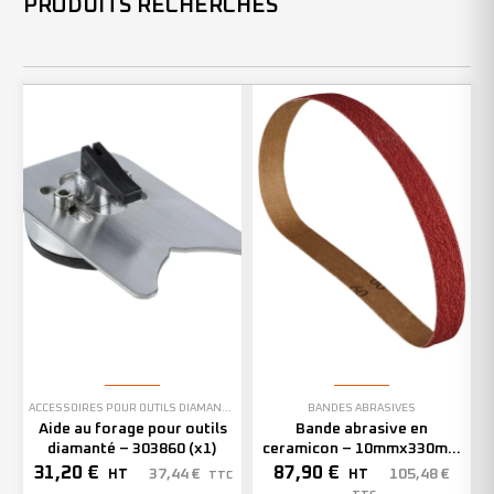
PRODUITS RECHERCHÉS
ACCESSOIRES POUR OUTILS DIAMANTÉS
BANDES ABRASIVES
Aide au forage pour outils
Bande abrasive en
diamanté – 303860 (x1)
ceramicon – 10mmx330mm
– Grain 40 – 333001 (x50)
31,20
€
87,90
€
37,44
€
105,48
€
HT
HT
TTC