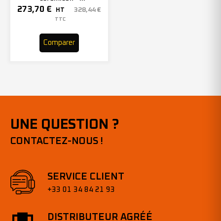
150mmx2000mm – Grain 40
273,70
€
328,44
€
HT
– 305969 (x10)
TTC
Comparer
UNE QUESTION ?
CONTACTEZ-NOUS !
SERVICE CLIENT
+33 01 34 84 21 93
DISTRIBUTEUR AGRÉÉ