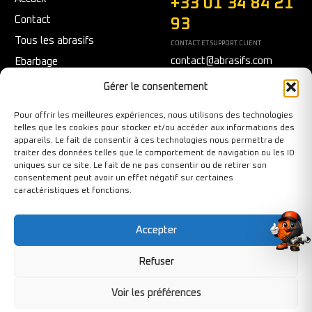
+33 01 34 84 21
Contact
93
Tous les abrasifs
CONTACT ET SUPPORT CLIENT
contact@abrasifs.com
Ebarbage
Fraisage
Du Lundi au Vendredi
Gérer le consentement
9h/12h - 14h/17h
Meulage/Polissage
Pour offrir les meilleures expériences, nous utilisons des technologies
Nettoyage
telles que les cookies pour stocker et/ou accéder aux informations des
appareils. Le fait de consentir à ces technologies nous permettra de
Outils diamantés
traiter des données telles que le comportement de navigation ou les ID
Ponçage
uniques sur ce site. Le fait de ne pas consentir ou de retirer son
consentement peut avoir un effet négatif sur certaines
Sécurité au travail
caractéristiques et fonctions.
Tronçonnage
Accepter
Refuser
Copyright©BY-PIXCL 2026. Tous droits réservés.
Voir les préférences