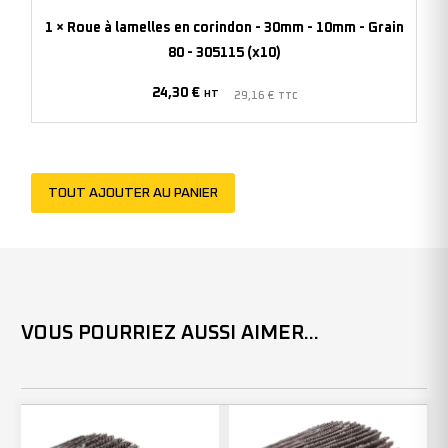
-
1
×
Roue à lamelles en corindon - 30mm - 10mm - Grain
30mm
80 - 305115 (x10)
-
24,30
€
10mm
HT
29,16
€
TTC
-
Grain
80
TOUT AJOUTER AU PANIER
-
305115
(x10)
VOUS POURRIEZ AUSSI AIMER...