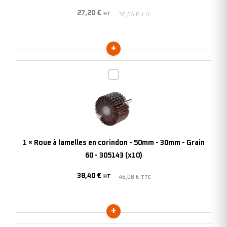
-
27,20
€
15mm
HT
32,64
€
TTC
-
Grain
120
-
Roue
305121
à
(x10)
lamelles
en
corindon
-
1
×
Roue à lamelles en corindon - 50mm - 30mm - Grain
50mm
60 - 305143 (x10)
-
38,40
€
30mm
HT
46,08
€
TTC
-
Grain
60
-