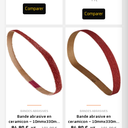
TTC
Comparer
Comparer
BANDES ABRASIVES
BANDES ABRASIVES
Bande abrasive en
Bande abrasive en
ceramicon – 10mmx330mm
ceramicon – 10mmx330mm
– Grain 60 – 333002 (x50)
– Grain 80 – 333003 (x50)