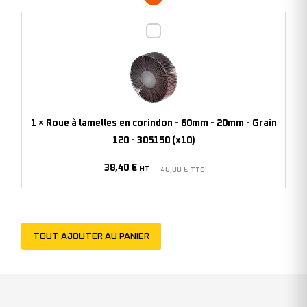
-
Roue
305135
à
(x10)
lamelles
en
corindon
-
1
×
Roue à lamelles en corindon - 60mm - 20mm - Grain
60mm
120 - 305150 (x10)
-
38,40
€
20mm
HT
46,08
€
TTC
-
Grain
120
TOUT AJOUTER AU PANIER
-
305150
(x10)