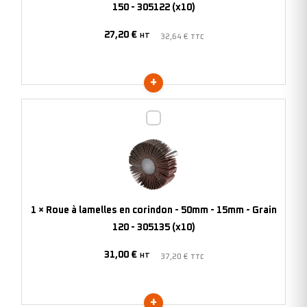
30mm
150 - 305122 (x10)
-
27,20
€
15mm
HT
32,64
€
TTC
-
Grain
150
-
Roue
305122
à
(x10)
lamelles
en
corindon
-
1
×
Roue à lamelles en corindon - 50mm - 15mm - Grain
50mm
120 - 305135 (x10)
-
31,00
€
15mm
HT
37,20
€
TTC
-
Grain
120