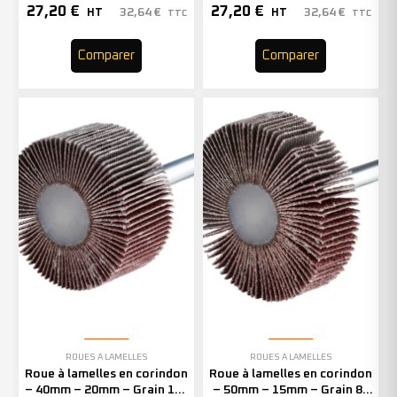
– 305120 (x10)
– 305121 (x10)
27,20
€
27,20
€
32,64
€
32,64
€
HT
HT
TTC
TTC
Comparer
Comparer
ROUES À LAMELLES
ROUES À LAMELLES
Roue à lamelles en corindon
Roue à lamelles en corindon
– 40mm – 20mm – Grain 120
– 50mm – 15mm – Grain 80