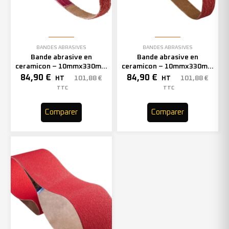
BANDES ABRASIVES
BANDES ABRASIVES
Bande abrasive en
Bande abrasive en
ceramicon – 10mmx330mm
ceramicon – 10mmx330mm
– Grain 60 – 333002 (x50)
– Grain 80 – 333003 (x50)
84,90
€
84,90
€
101,88
€
101,88
€
HT
HT
TTC
TTC
Comparer
Comparer