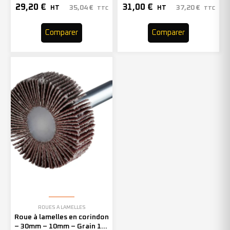
– 305131 (x10)
– 305134 (x10)
29,20
€
31,00
€
35,04
€
37,20
€
HT
HT
TTC
TTC
Comparer
Comparer
ROUES À LAMELLES
Roue à lamelles en corindon
– 30mm – 10mm – Grain 120