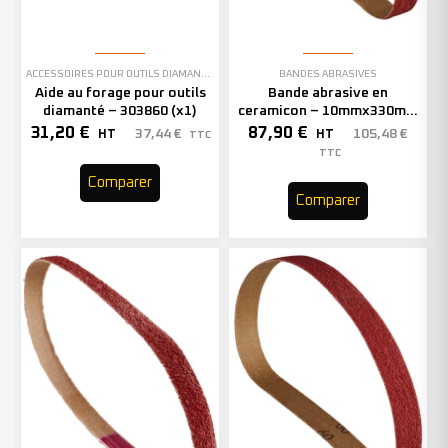
ACCESSOIRES POUR OUTILS DIAMANTÉS
BANDES ABRASIVES
Aide au forage pour outils
Bande abrasive en
diamanté – 303860 (x1)
ceramicon – 10mmx330mm
– Grain 40 – 333001 (x50)
31,20
€
87,90
€
37,44
€
105,48
€
HT
HT
TTC
TTC
Comparer
Comparer