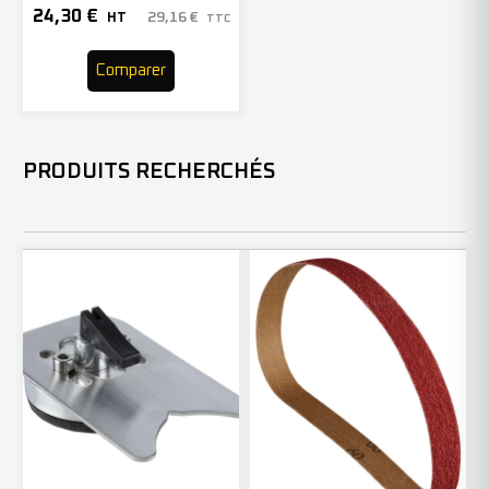
– 305116 (x10)
24,30
€
29,16
€
HT
TTC
Comparer
PRODUITS RECHERCHÉS