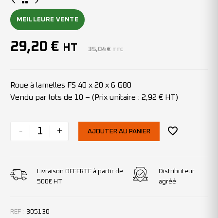
MEILLEURE VENTE
29,20
€
HT
35,04
€
TTC
Roue à lamelles FS 40 x 20 x 6 G80
Vendu par lots de 10 – (Prix unitaire : 2,92 € HT)
-
+
AJOUTER AU PANIER
Livraison OFFERTE à partir de
Distributeur
500€ HT
agréé
REF :
305130