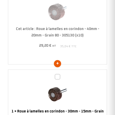
à
lamelles
en
corindon
-
Cet article :
Roue à lamelles en corindon - 40mm -
40mm
20mm - Grain 80 - 305130 (x10)
-
29,20
€
20mm
HT
35,04
€
TTC
-
Grain
80
-
Roue
305130
à
(x10)
lamelles
en
corindon
-
1
×
Roue à lamelles en corindon - 30mm - 15mm - Grain