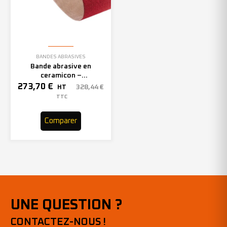
BANDES ABRASIVES
Bande abrasive en
ceramicon –
150mmx2000mm – Grain 40
273,70
€
328,44
€
HT
– 305969 (x10)
TTC
Comparer
UNE QUESTION ?
CONTACTEZ-NOUS !