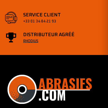
SERVICE CLIENT
+33 01 34 84 21 93
DISTRIBUTEUR AGRÉÉ
RHODIUS