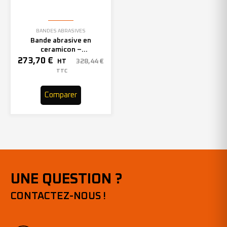
BANDES ABRASIVES
Bande abrasive en
ceramicon –
150mmx2000mm – Grain 40
273,70
€
328,44
€
HT
– 305969 (x10)
TTC
Comparer
UNE QUESTION ?
CONTACTEZ-NOUS !