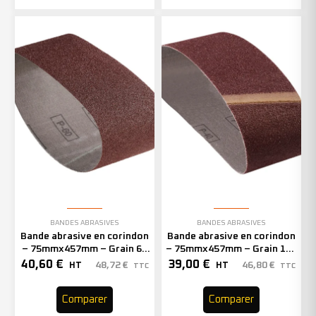
BANDES ABRASIVES
BANDES ABRASIVES
Bande abrasive en corindon
Bande abrasive en corindon
– 75mmx457mm – Grain 60
– 75mmx457mm – Grain 150
– 301409 (x20)
– 301413 (x20)
40,60
€
39,00
€
48,72
€
46,80
€
HT
HT
TTC
TTC
Comparer
Comparer