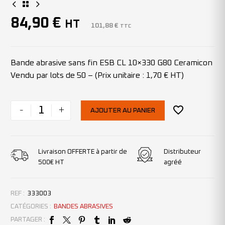
84,90
€
HT
101,88
€
TTC
Bande abrasive sans fin ESB CL 10×330 G80 Ceramicon
Vendu par lots de 50 – (Prix unitaire : 1,70 € HT)
-
+
AJOUTER AU PANIER
Livraison OFFERTE à partir de
Distributeur
500€ HT
agréé
REF :
333003
CATÉGORIES :
BANDES ABRASIVES
PARTAGER :