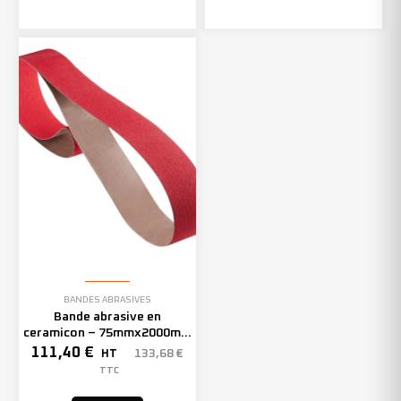
BANDES ABRASIVES
Bande abrasive en
ceramicon – 75mmx2000mm
– Grain 60 – 305967 (x10)
111,40
€
133,68
€
HT
TTC