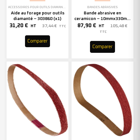
ACCESSOIRES POUR OUTILS DIAMANTÉS
BANDES ABRASIVES
Aide au forage pour outils
Bande abrasive en
diamanté – 303860 (x1)
ceramicon – 10mmx330mm
– Grain 40 – 333001 (x50)
31,20
€
87,90
€
37,44
€
105,48
€
HT
HT
TTC
TTC
Comparer
Comparer