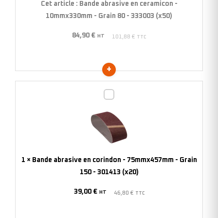
Cet article :
Bande abrasive en ceramicon -
-
10mmx330mm - Grain 80 - 333003 (x50)
Grain
84,90
€
80
HT
101,88
€
TTC
-
333003
(x50)
Bande
abrasive
en
corindon
-
75mmx457mm
1
×
Bande abrasive en corindon - 75mmx457mm - Grain
-
150 - 301413 (x20)
Grain
39,00
€
150
HT
46,80
€
TTC
-
301413