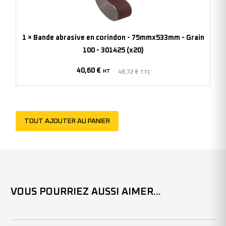
corindon
-
75mmx533mm
1
×
Bande abrasive en corindon - 75mmx533mm - Grain
-
100 - 301425 (x20)
Grain
40,60
€
100
HT
48,72
€
TTC
-
301425
(x20)
TOUT AJOUTER AU PANIER
VOUS POURRIEZ AUSSI AIMER...