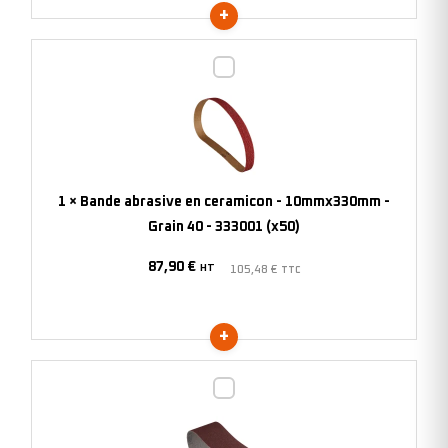
(x20)
Bande
abrasive
en
ceramicon
-
10mmx330mm
1
×
Bande abrasive en ceramicon - 10mmx330mm -
-
Grain 40 - 333001 (x50)
Grain
87,90
€
40
HT
105,48
€
TTC
-
333001
(x50)
Bande
abrasive
en