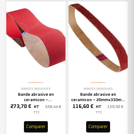
BANDES ABRASIVES
BANDES ABRASIVES
Bande abrasive en
Bande abrasive en
ceramicon –
ceramicon – 20mmx330mm
150mmx2000mm – Grain 40
– Grain 40 – 333005 (x50)
273,70
€
116,60
€
328,44
€
139,92
€
HT
HT
– 305969 (x10)
TTC
TTC
Comparer
Comparer