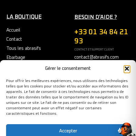
LA BOUTIQUE
BESOIN D'AIDE ?
Accueil
+33 01 34 84 21
Contact
93
Tous les abrasifs
CONTACT ET SUPPORT CLIENT
contact@abrasifs.com
Ebarbage
Fraisage
Du Lundi au Vendredi
Gérer le consentement
9h/12h - 14h/17h
Meulage/Polissage
Pour offrir les meilleures expériences, nous utilisons des technologies
Nettoyage
telles que les cookies pour stocker et/ou accéder aux informations des
appareils. Le fait de consentir à ces technologies nous permettra de
Outils diamantés
traiter des données telles que le comportement de navigation ou les ID
Ponçage
uniques sur ce site. Le fait de ne pas consentir ou de retirer son
consentement peut avoir un effet négatif sur certaines
Sécurité au travail
caractéristiques et fonctions.
Tronçonnage
Accepter