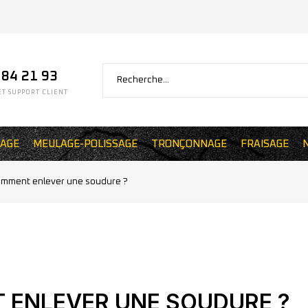
 84 21 93
T SUPPORT CLIENT
AGE
MEULAGE-POLISSAGE
TRONÇONNAGE
FRAISAGE
mment enlever une soudure ?
ENLEVER UNE SOUDURE ?