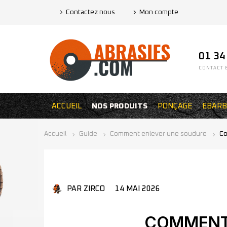
Contactez nous
Mon compte
01 34
CONTACT E
ACCUEIL
NOS PRODUITS
PONÇAGE
EBARB
Accueil
Guide
Comment enlever une soudure
Co
PAR ZIRCO
14 MAI 2026
COMMENT 