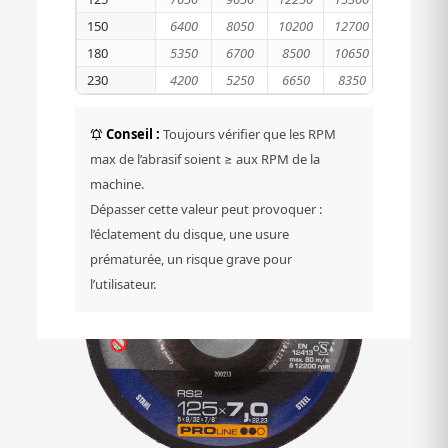
150
6400
8050
10200
12700
180
5350
6700
8500
10650
230
4200
5250
6650
8350
Conseil :
Toujours vérifier que les RPM
max de l’abrasif soient ≥ aux RPM de la
machine.
Dépasser cette valeur peut provoquer :
l’éclatement du disque, une usure
prématurée, un risque grave pour
l’utilisateur.