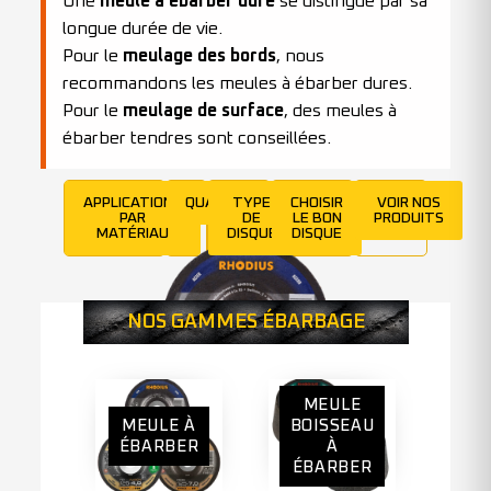
Une
meule à ébarber dure
se distingue par sa
longue durée de vie.
Pour le
meulage des bords
, nous
recommandons les meules à ébarber dures.
Pour le
meulage de surface
, des meules à
ébarber tendres sont conseillées.
APPLICATIONS
QUALITÉ
TYPE
CHOISIR
VOIR NOS
PAR
DE
LE BON
PRODUITS
MATÉRIAU
DISQUE
DISQUE
NOS GAMMES ÉBARBAGE
MEULE
MEULE À
BOISSEAU
ÉBARBER
À
ÉBARBER