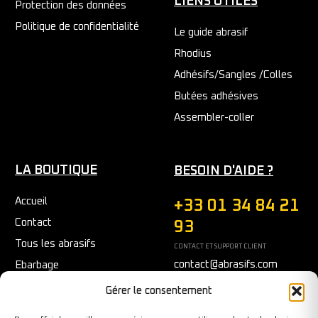
LIENS UTILES
Protection des données
Politique de confidentialité
Le guide abrasif
Rhodius
Adhésifs/Sangles /Colles
Butées adhésives
Assembler-coller
LA BOUTIQUE
BESOIN D'AIDE ?
Accueil
+33 01 34 84 21
Contact
93
Tous les abrasifs
CONTACT ET SUPPORT CLIENT
contact@abrasifs.com
Ebarbage
Fraisage
Du Lundi au Vendredi
Gérer le consentement
9h/12h - 14h/17h
Meulage/Polissage