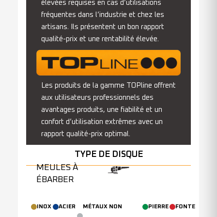
élevées requises en cas d’utilisations
fréquentes dans l’industrie et chez les
artisans. Ils présentent un bon rapport
qualité-prix et une rentabilité élevée.
Les produits de la gamme TOPline
offrent
aux utilisateurs professionnels des
avantages produits, une fiabilité et un
confort d’utilisation extrêmes avec un
rapport qualité-prix optimal.
TYPE DE DISQUE
MEULES À
ÉBARBER
INOX
ACIER
MÉTAUX NON
PIERRE
FONTE