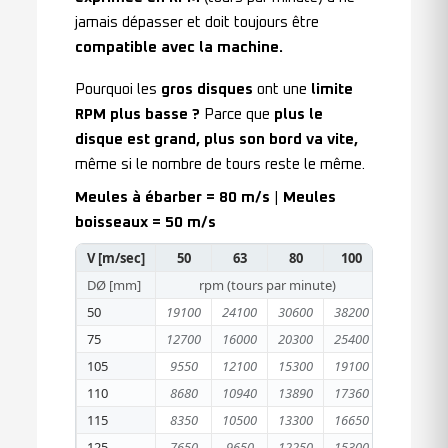
jamais dépasser et doit toujours être
compatible avec la machine.
Pourquoi les
gros disques
ont une
limite
RPM plus basse ?
Parce que
plus le
disque est grand, plus son bord va vite,
même si le nombre de tours reste le même.
Meules à ébarber = 80 m/s
|
Meules
boisseaux = 50 m/s
V [m/sec]
50
63
80
100
DØ [mm]
rpm (tours par minute)
50
19100
24100
30600
38200
75
12700
16000
20300
25400
105
9550
12100
15300
19100
110
8680
10940
13890
17360
115
8350
10500
13300
16650
125
7650
9650
12250
15300