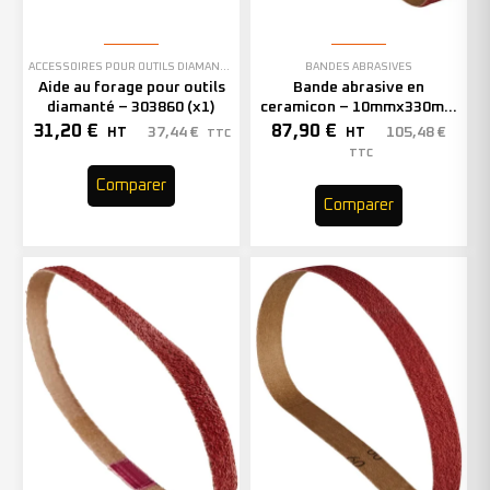
ACCESSOIRES POUR OUTILS DIAMANTÉS
BANDES ABRASIVES
Aide au forage pour outils
Bande abrasive en
diamanté – 303860 (x1)
ceramicon – 10mmx330mm
– Grain 40 – 333001 (x50)
31,20
€
87,90
€
37,44
€
105,48
€
HT
HT
TTC
TTC
Comparer
Comparer