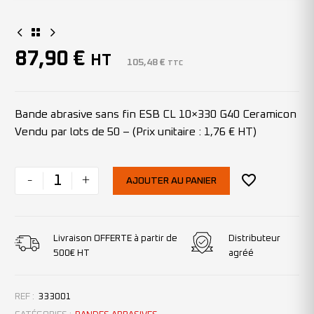
87,90
€
HT
105,48
€
TTC
Bande abrasive sans fin ESB CL 10×330 G40 Ceramicon
Vendu par lots de 50 – (Prix unitaire : 1,76 € HT)
-
+
AJOUTER AU PANIER
Livraison OFFERTE à partir de
Distributeur
500€ HT
agréé
REF :
333001