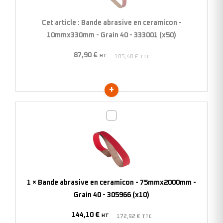
-
10mmx330mm
Cet article :
Bande abrasive en ceramicon -
-
10mmx330mm - Grain 40 - 333001 (x50)
Grain
87,90
€
40
HT
105,48
€
TTC
-
333001
(x50)
Bande
abrasive
en
ceramicon
-
75mmx2000mm
1
×
Bande abrasive en ceramicon - 75mmx2000mm -
-
Grain 40 - 305966 (x10)
Grain
144,10
€
40
HT
172,92
€
TTC