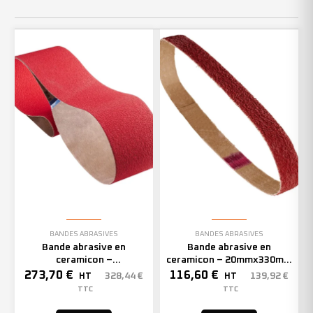
BANDES ABRASIVES
BANDES ABRASIVES
Bande abrasive en
Bande abrasive en
ceramicon –
ceramicon – 20mmx330mm
150mmx2000mm – Grain 40
– Grain 40 – 333005 (x50)
273,70
€
116,60
€
328,44
€
139,92
€
HT
HT
– 305969 (x10)
TTC
TTC