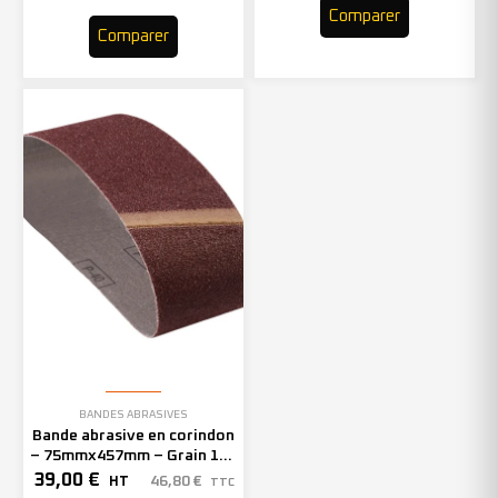
Comparer
Comparer
BANDES ABRASIVES
Bande abrasive en corindon
– 75mmx457mm – Grain 120
– 301412 (x20)
39,00
€
46,80
€
HT
TTC