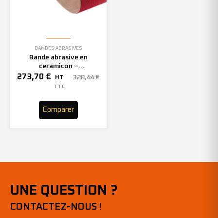
BANDES ABRASIVES
Bande abrasive en
ceramicon –
150mmx2000mm – Grain 40
273,70
€
328,44
€
HT
– 305969 (x10)
TTC
Comparer
UNE QUESTION ?
CONTACTEZ-NOUS !