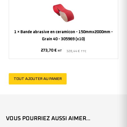
abrasive
en
ceramicon
-
150mmx2000mm
1
×
Bande abrasive en ceramicon - 150mmx2000mm -
-
Grain 40 - 305969 (x10)
Grain
273,70
€
40
HT
328,44
€
TTC
-
305969
(x10)
TOUT AJOUTER AU PANIER
VOUS POURRIEZ AUSSI AIMER...