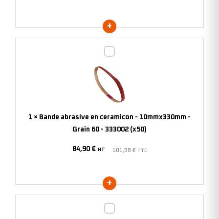
-
305966
(x10)
Bande
abrasive
en
ceramicon
-
10mmx330mm
1
×
Bande abrasive en ceramicon - 10mmx330mm -
-
Grain 60 - 333002 (x50)
Grain
84,90
€
60
HT
101,88
€
TTC
-
333002
(x50)
Bande