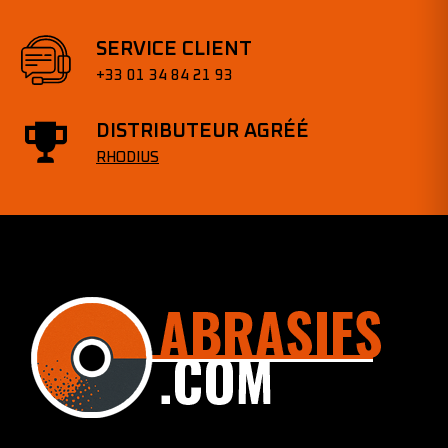
SERVICE CLIENT
+33 01 34 84 21 93
DISTRIBUTEUR AGRÉÉ
RHODIUS