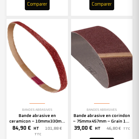
Comparer
Comparer
BANDES ABRASIVES
BANDES ABRASIVES
Bande abrasive en
Bande abrasive en corindon
ceramicon – 10mmx330mm
– 75mmx457mm – Grain 150
– Grain 60 – 333002 (x50)
– 301413 (x20)
84,90
€
39,00
€
101,88
€
46,80
€
HT
HT
TTC
TTC