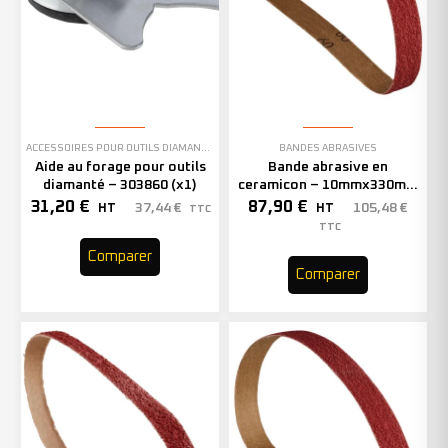
ACCESSOIRES POUR OUTILS DIAMANTÉS
BANDES ABRASIVES
Aide au forage pour outils
Bande abrasive en
diamanté – 303860 (x1)
ceramicon – 10mmx330mm
– Grain 40 – 333001 (x50)
31,20
€
87,90
€
37,44
€
105,48
€
HT
HT
TTC
TTC
Comparer
Comparer