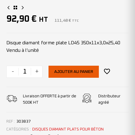
92,90
€
HT
111,48
€
TTC
Disque diamant forme plate LD45 350x11x3,0x25,40
Vendu à l’unité
-
+
AJOUTER AU PANIER
Livraison OFFERTE à partir de
Distributeur
500€ HT
agréé
REF :
303837
CATÉGORIES :
DISQUES DIAMANT PLATS POUR BÉTON