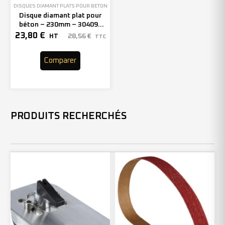
DISQUES DIAMANT PLATS POUR BÉTON
Disque diamant plat pour
béton – 230mm – 304095
(x1)
23,80
€
28,56
€
HT
TTC
Comparer
PRODUITS RECHERCHÉS