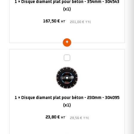
1
×
Disque diamant plat pour béton - 354mm - 304543
354mm
(x1)
-
167,50
€
304543
HT
201,00
€
TTC
(x1)
Disque
diamant
plat
pour
béton
-
1
×
Disque diamant plat pour béton - 230mm - 304095
230mm
(x1)
-
23,80
€
304095
HT
28,56
€
TTC
(x1)