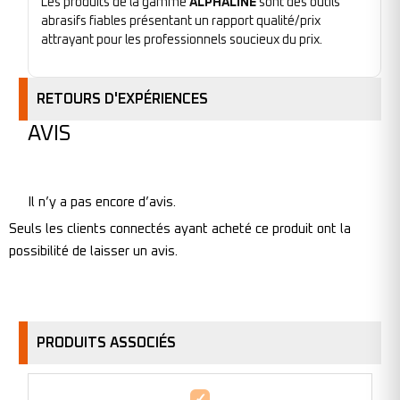
Les produits de la gamme
ALPHALINE
sont des outils
abrasifs fiables présentant un rapport qualité/prix
attrayant pour les professionnels soucieux du prix.
RETOURS D'EXPÉRIENCES
AVIS
Il n’y a pas encore d’avis.
Seuls les clients connectés ayant acheté ce produit ont la
possibilité de laisser un avis.
PRODUITS ASSOCIÉS
Disque