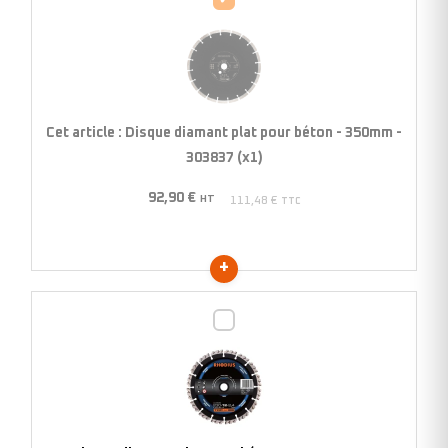
diamant
plat
pour
béton
-
Cet article :
Disque diamant plat pour béton - 350mm -
350mm
303837 (x1)
-
92,90
€
303837
HT
111,48
€
TTC
(x1)
Disque
diamant
plat
pour
béton
-