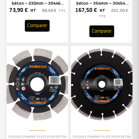
béton – 230mm – 304465
béton – 354mm – 304543
(x1)
(x1)
73,90
€
167,50
€
88,68
€
201,00
€
HT
HT
TTC
TTC
Comparer
Comparer
DISQUES DIAMANT PLATS POUR BÉTON
DISQUES DIAMANT PLATS POUR BÉTON