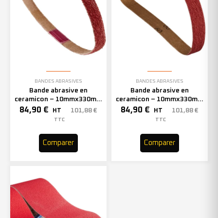
BANDES ABRASIVES
BANDES ABRASIVES
Bande abrasive en
Bande abrasive en
ceramicon – 10mmx330mm
ceramicon – 10mmx330mm
– Grain 60 – 333002 (x50)
– Grain 80 – 333003 (x50)
84,90
€
84,90
€
101,88
€
101,88
€
HT
HT
TTC
TTC
Comparer
Comparer