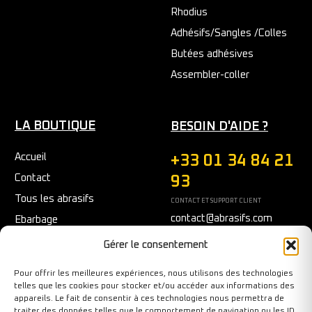
Rhodius
Adhésifs/Sangles /Colles
Butées adhésives
Assembler-coller
LA BOUTIQUE
BESOIN D'AIDE ?
Accueil
+33 01 34 84 21
Contact
93
Tous les abrasifs
CONTACT ET SUPPORT CLIENT
contact@abrasifs.com
Ebarbage
Fraisage
Du Lundi au Vendredi
Gérer le consentement
9h/12h - 14h/17h
Meulage/Polissage
Pour offrir les meilleures expériences, nous utilisons des technologies
Nettoyage
telles que les cookies pour stocker et/ou accéder aux informations des
appareils. Le fait de consentir à ces technologies nous permettra de
Outils diamantés
traiter des données telles que le comportement de navigation ou les ID