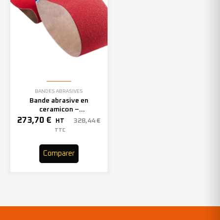
BANDES ABRASIVES
Bande abrasive en
ceramicon –
150mmx2000mm – Grain 40
273,70
€
328,44
€
HT
– 305969 (x10)
TTC
Comparer