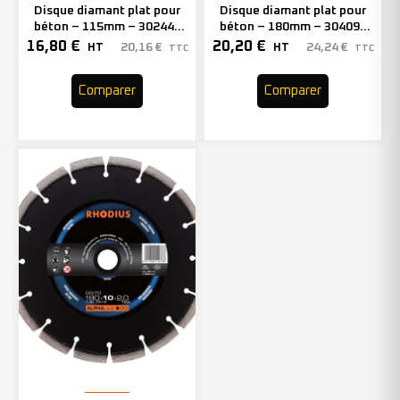
Disque diamant plat pour
Disque diamant plat pour
béton – 115mm – 302448
béton – 180mm – 304094
(x1)
(x1)
16,80
€
20,20
€
20,16
€
24,24
€
HT
HT
TTC
TTC
Comparer
Comparer