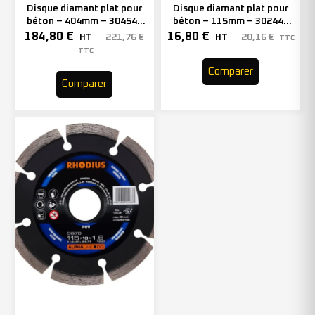
Disque diamant plat pour
Disque diamant plat pour
béton – 404mm – 304544
béton – 115mm – 302448
(x1)
(x1)
184,80
€
16,80
€
221,76
€
20,16
€
HT
HT
TTC
TTC
Comparer
Comparer