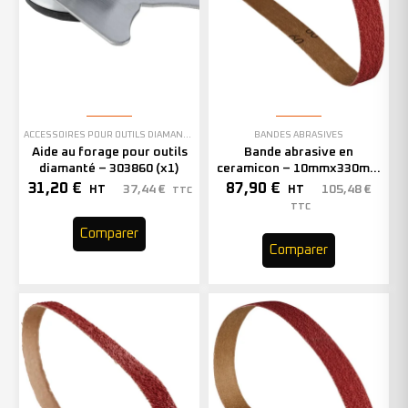
ACCESSOIRES POUR OUTILS DIAMANTÉS
BANDES ABRASIVES
Aide au forage pour outils
Bande abrasive en
diamanté – 303860 (x1)
ceramicon – 10mmx330mm
– Grain 40 – 333001 (x50)
31,20
€
87,90
€
37,44
€
105,48
€
HT
HT
TTC
TTC
Comparer
Comparer