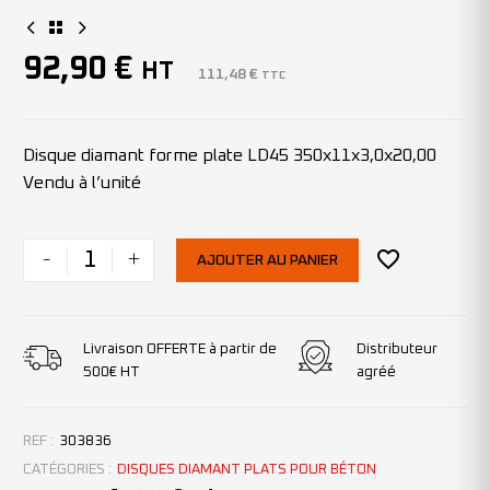
92,90
€
HT
111,48
€
TTC
Disque diamant forme plate LD45 350x11x3,0x20,00
Vendu à l’unité
-
+
AJOUTER AU PANIER
Livraison OFFERTE à partir de
Distributeur
500€ HT
agréé
REF :
303836
CATÉGORIES :
DISQUES DIAMANT PLATS POUR BÉTON