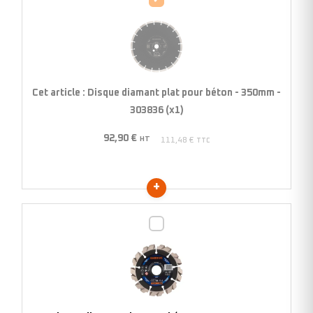
diamant
plat
pour
béton
-
Cet article :
Disque diamant plat pour béton - 350mm -
350mm
303836 (x1)
-
92,90
€
303836
HT
111,48
€
TTC
(x1)
Disque
diamant
plat
pour
béton
-