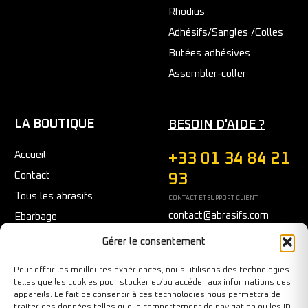
Rhodius
Adhésifs/Sangles /Colles
Butées adhésives
Assembler-coller
LA BOUTIQUE
BESOIN D'AIDE ?
Accueil
+33 01 34 84 21
Contact
93
Tous les abrasifs
CONTACT ET SUPPORT CLIENT
contact@abrasifs.com
Ebarbage
Fraisage
Du Lundi au Vendredi
Gérer le consentement
9h/12h - 14h/17h
Meulage/Polissage
Pour offrir les meilleures expériences, nous utilisons des technologies
Nettoyage
telles que les cookies pour stocker et/ou accéder aux informations des
appareils. Le fait de consentir à ces technologies nous permettra de
Outils diamantés
traiter des données telles que le comportement de navigation ou les ID