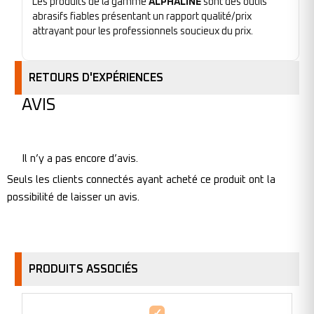
Les produits de la gamme
ALPHALINE
sont des outils
abrasifs fiables présentant un rapport qualité/prix
attrayant pour les professionnels soucieux du prix.
RETOURS D'EXPÉRIENCES
AVIS
Il n’y a pas encore d’avis.
Seuls les clients connectés ayant acheté ce produit ont la
possibilité de laisser un avis.
PRODUITS ASSOCIÉS
Disque