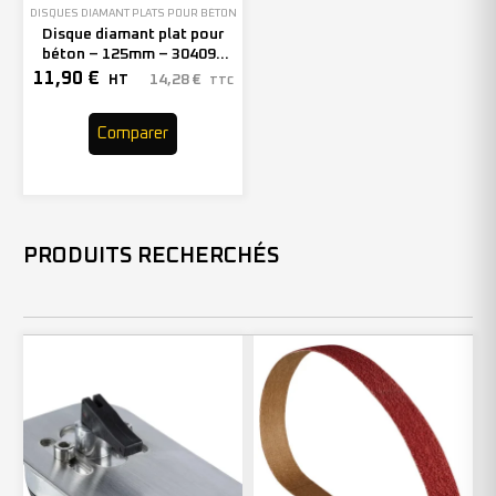
DISQUES DIAMANT PLATS POUR BÉTON
Disque diamant plat pour
béton – 125mm – 304092
(x1)
11,90
€
14,28
€
HT
TTC
Comparer
PRODUITS RECHERCHÉS