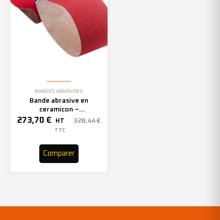
BANDES ABRASIVES
Bande abrasive en
ceramicon –
150mmx2000mm – Grain 40
273,70
€
328,44
€
HT
– 305969 (x10)
TTC
Comparer