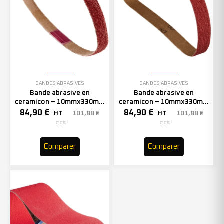
BANDES ABRASIVES
BANDES ABRASIVES
Bande abrasive en
Bande abrasive en
ceramicon – 10mmx330mm
ceramicon – 10mmx330mm
– Grain 60 – 333002 (x50)
– Grain 80 – 333003 (x50)
84,90
€
84,90
€
101,88
€
101,88
€
HT
HT
TTC
TTC
Comparer
Comparer