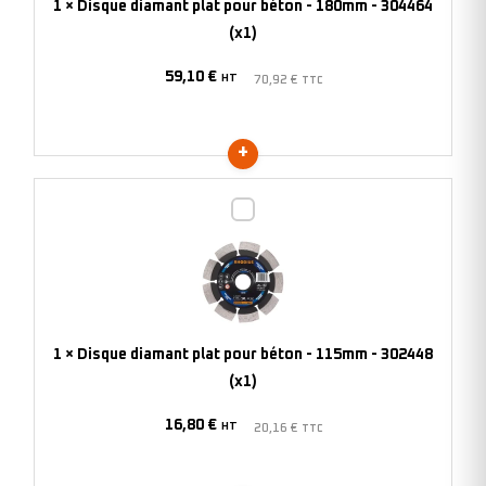
1
×
Disque diamant plat pour béton - 180mm - 304464
180mm
(x1)
-
59,10
€
304464
HT
70,92
€
TTC
(x1)
Disque
diamant
plat
pour
béton
-
1
×
Disque diamant plat pour béton - 115mm - 302448
115mm
(x1)
-
16,80
€
302448
HT
20,16
€
TTC
(x1)