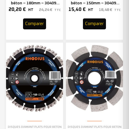
béton – 180mm – 304094
béton – 150mm – 304093
(x1)
(x1)
20,20
€
15,40
€
24,24
€
18,48
€
HT
HT
TTC
TTC
Comparer
Comparer
DISQUES DIAMANT PLATS POUR BÉTON
DISQUES DIAMANT PLATS POUR BÉTON