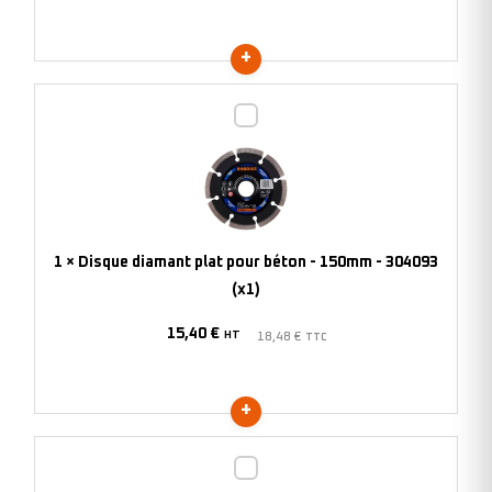
(x1)
Disque
diamant
plat
pour
béton
-
1
×
Disque diamant plat pour béton - 150mm - 304093
150mm
(x1)
-
15,40
€
304093
HT
18,48
€
TTC
(x1)
Disque