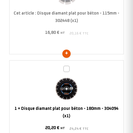
béton
-
Cet article :
Disque diamant plat pour béton - 115mm -
115mm
302448 (x1)
-
16,80
€
302448
HT
20,16
€
TTC
(x1)
Disque
diamant
plat
pour
béton
-
1
×
Disque diamant plat pour béton - 180mm - 304094
180mm
(x1)
-
20,20
€
304094
HT
24,24
€
TTC