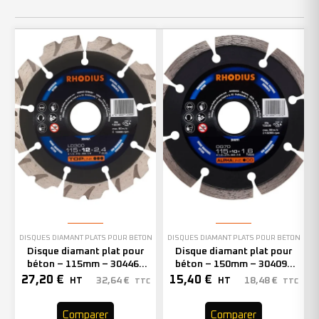
DISQUES DIAMANT PLATS POUR BÉTON
DISQUES DIAMANT PLATS POUR BÉTON
Disque diamant plat pour
Disque diamant plat pour
béton – 115mm – 304461
béton – 150mm – 304093
(x1)
(x1)
27,20
€
15,40
€
32,64
€
18,48
€
HT
HT
TTC
TTC
Comparer
Comparer