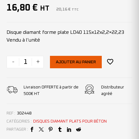
16,80
€
HT
20,16
€
TTC
Disque diamant forme plate LD40 115x12x2,2×22,23
Vendu à l’unité
-
+
AJOUTER AU PANIER
Livraison OFFERTE à partir de
Distributeur
500€ HT
agréé
REF :
302448
CATÉGORIES :
DISQUES DIAMANT PLATS POUR BÉTON
PARTAGER :