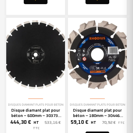
DISQUES DIAMANT PLATS POUR BÉTON
DISQUES DIAMANT PLATS POUR BÉTON
Disque diamant plat pour
Disque diamant plat pour
béton – 600mm – 303736
béton – 180mm – 304464
(x1)
(x1)
444,30
€
59,10
€
533,16
€
70,92
€
HT
HT
TTC
TTC