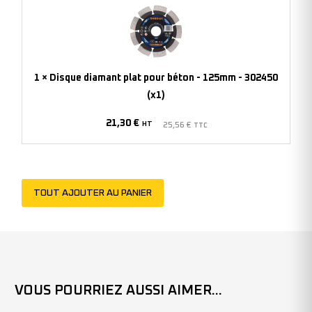
diamant
plat
pour
béton
-
1
×
Disque diamant plat pour béton - 125mm - 302450
125mm
(x1)
-
21,30
€
302450
HT
25,56
€
TTC
(x1)
TOUT AJOUTER AU PANIER
VOUS POURRIEZ AUSSI AIMER...