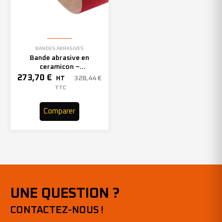
BANDES ABRASIVES
Bande abrasive en
ceramicon –
150mmx2000mm – Grain 40
273,70
€
328,44
€
HT
– 305969 (x10)
TTC
Comparer
UNE QUESTION ?
CONTACTEZ-NOUS !