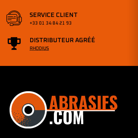
SERVICE CLIENT
+33 01 34 84 21 93
DISTRIBUTEUR AGRÉÉ
RHODIUS