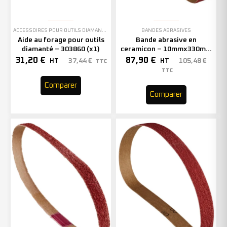
ACCESSOIRES POUR OUTILS DIAMANTÉS
BANDES ABRASIVES
Aide au forage pour outils
Bande abrasive en
diamanté – 303860 (x1)
ceramicon – 10mmx330mm
– Grain 40 – 333001 (x50)
31,20
€
87,90
€
37,44
€
105,48
€
HT
HT
TTC
TTC
Comparer
Comparer