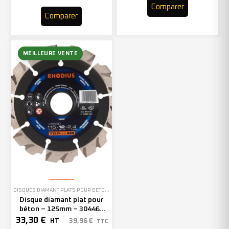
Comparer
Comparer
MEILLEURE VENTE
DISQUES DIAMANT PLATS POUR BÉTON
,
EN STOCK
Disque diamant plat pour
béton – 125mm – 304462
(x1)
33,30
€
39,96
€
HT
TTC