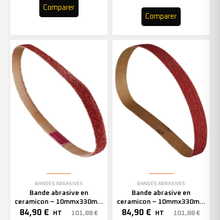
Comparer
Comparer
BANDES ABRASIVES
BANDES ABRASIVES
Bande abrasive en
Bande abrasive en
ceramicon – 10mmx330mm
ceramicon – 10mmx330mm
– Grain 60 – 333002 (x50)
– Grain 80 – 333003 (x50)
84,90
€
84,90
€
101,88
€
101,88
€
HT
HT