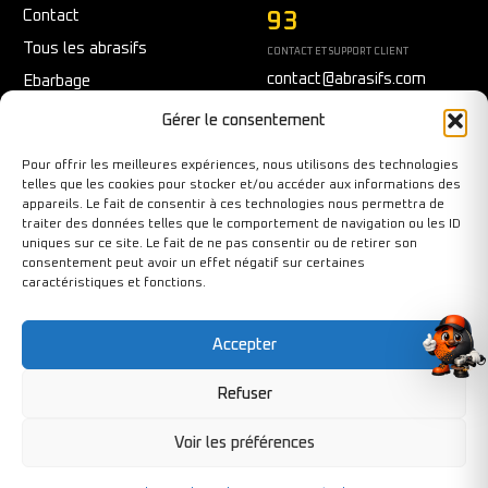
Contact
93
Tous les abrasifs
CONTACT ET SUPPORT CLIENT
contact@abrasifs.com
Ebarbage
Fraisage
Du Lundi au Vendredi
Gérer le consentement
9h/12h - 14h/17h
Meulage/Polissage
Pour offrir les meilleures expériences, nous utilisons des technologies
Nettoyage
telles que les cookies pour stocker et/ou accéder aux informations des
appareils. Le fait de consentir à ces technologies nous permettra de
Outils diamantés
traiter des données telles que le comportement de navigation ou les ID
Ponçage
uniques sur ce site. Le fait de ne pas consentir ou de retirer son
consentement peut avoir un effet négatif sur certaines
Sécurité au travail
caractéristiques et fonctions.
Tronçonnage
Accepter
Refuser
Copyright©BY-PIXCL 2026. Tous droits réservés.
Voir les préférences