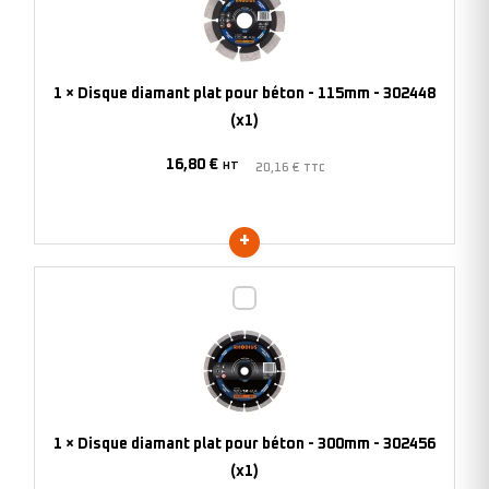
plat
pour
béton
-
1
×
Disque diamant plat pour béton - 115mm - 302448
115mm
(x1)
-
16,80
€
302448
HT
20,16
€
TTC
(x1)
Disque
diamant
plat
pour
béton
-
1
×
Disque diamant plat pour béton - 300mm - 302456
300mm
(x1)
-