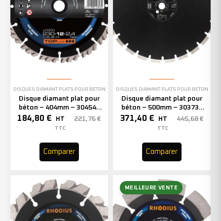
DISQUES DIAMANT PLATS POUR BÉTON
DISQUES DIAMANT PLATS POUR BÉTON
Disque diamant plat pour
Disque diamant plat pour
béton – 404mm – 304544
béton – 500mm – 303735
(x1)
(x1)
184,80
€
371,40
€
221,76
€
445,68
€
HT
HT
TTC
TTC
Comparer
Comparer
MEILLEURE VENTE