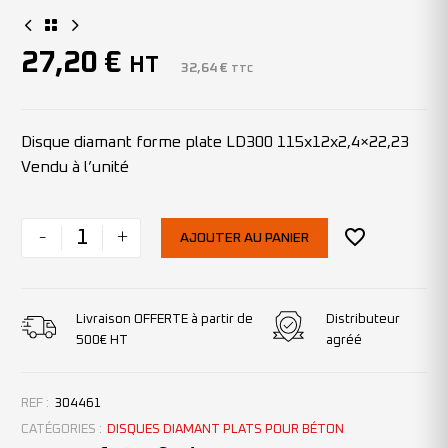
27,20
€
HT
32,64
€
TTC
Disque diamant forme plate LD300 115x12x2,4×22,23
Vendu à l’unité
-
+
AJOUTER AU PANIER
Livraison OFFERTE à partir de
Distributeur
500€ HT
agréé
REF :
304461
CATÉGORIES :
DISQUES DIAMANT PLATS POUR BÉTON