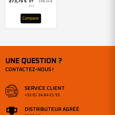
150mmx2000mm – Grain 40
273,70
€
328,44
€
HT
– 305969 (x10)
TTC
Comparer
UNE QUESTION ?
CONTACTEZ-NOUS !
SERVICE CLIENT
+33 01 34 84 21 93
DISTRIBUTEUR AGRÉÉ