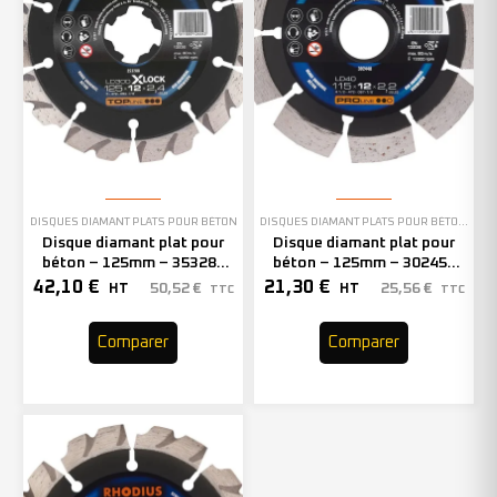
DISQUES DIAMANT PLATS POUR BÉTON
DISQUES DIAMANT PLATS POUR BÉTON
,
EN 
Disque diamant plat pour
Disque diamant plat pour
béton – 125mm – 353288
béton – 125mm – 302450
(x1)
(x1)
42,10
€
21,30
€
50,52
€
25,56
€
HT
HT
TTC
TTC
Comparer
Comparer