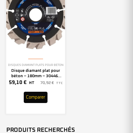
DISQUES DIAMANT PLATS POUR BÉTON
Disque diamant plat pour
béton – 180mm – 304464
(x1)
59,10
€
70,92
€
HT
TTC
Comparer
PRODUITS RECHERCHÉS