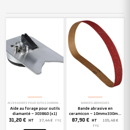
ACCESSOIRES POUR OUTILS DIAMANTÉS
BANDES ABRASIVES
Aide au forage pour outils
Bande abrasive en
diamanté – 303860 (x1)
ceramicon – 10mmx330mm
– Grain 40 – 333001 (x50)
31,20
€
87,90
€
37,44
€
105,48
€
HT
HT
TTC
TTC