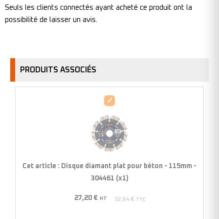
Seuls les clients connectés ayant acheté ce produit ont la
possibilité de laisser un avis.
PRODUITS ASSOCIÉS
Disque
diamant
plat
pour
béton
-
Cet article :
Disque diamant plat pour béton - 115mm -
115mm
304461 (x1)
-
27,20
€
304461
HT
32,64
€
TTC
(x1)