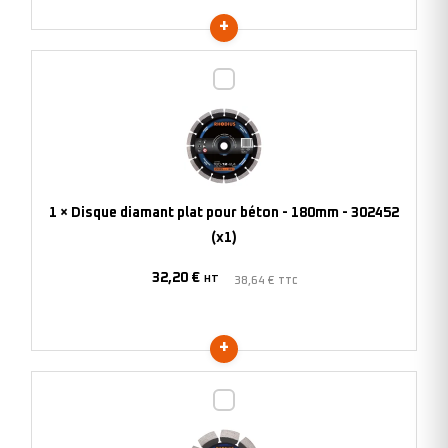
Disque
diamant
plat
pour
béton
-
1
×
Disque diamant plat pour béton - 180mm - 302452
180mm
(x1)
-
32,20
€
302452
HT
38,64
€
TTC
(x1)
Disque
diamant