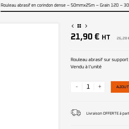
Rouleau abrasif en corindon dense – 50mmx25m – Grain 120 – 3
21,90
€
HT
26,28
Rouleau abrasif sur suppo
Vendu à l’unité
-
+
AJOUT
Livraison OFFERTE à par