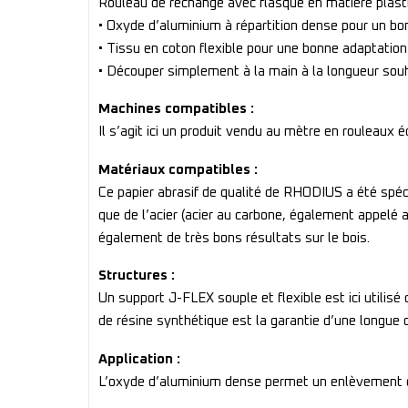
Rouleau de rechange avec flasque en matière plast
• Oxyde d’aluminium à répartition dense pour un b
• Tissu en coton flexible pour une bonne adaptation 
• Découper simplement à la main à la longueur sou
Machines compatibles :
Il s’agit ici un produit vendu au mètre en rouleau
Matériaux compatibles :
Ce papier abrasif de qualité de RHODIUS a été spéci
que de l’acier (acier au carbone, également appelé a
également de très bons résultats sur le bois.
Structures :
Un support J-FLEX souple et flexible est ici utilisé
de résine synthétique est la garantie d’une longue d
Application :
L’oxyde d’aluminium dense permet un enlèvement d