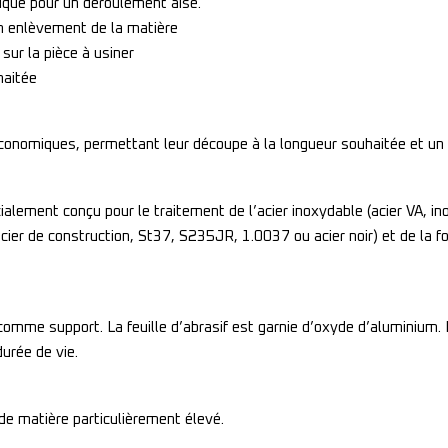
ique pour un déroulement aisé.
on enlèvement de la matière
sur la pièce à usiner
haitée
x économiques, permettant leur découpe à la longueur souhaitée et u
alement conçu pour le traitement de l’acier inoxydable (acier VA, in
cier de construction, St37, S235JR, 1.0037 ou acier noir) et de la fon
 comme support. La feuille d’abrasif est garnie d’oxyde d’aluminium. 
urée de vie.
e matière particulièrement élevé.