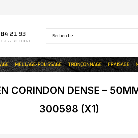
 84 21 93
T SUPPORT CLIENT
AGE
MEULAGE-POLISSAGE
TRONÇONNAGE
FRAISAGE
N CORINDON DENSE – 50MM
300598 (X1)