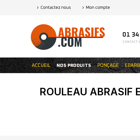
Contactez nous
Mon compte
01 34
CONTACT E
ACCUEIL
NOS PRODUITS
PONÇAGE
EBARB
ROULEAU ABRASIF E