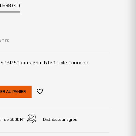
00598 (x1)
€
TTC
rt SPBR 50mm x 25m G120 Toile Corindon
ER AU PANIER
tir de 500€ HT
Distributeur agréé