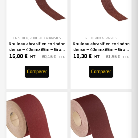
EN STOCK
,
ROULEAUX ABRASIFS
ROULEAUX ABRASIFS
Rouleau abrasif en corindon
Rouleau abrasif en corindon
dense – 40mmx25m – Grain
dense – 40mmx25m – Grain
100 – 300540 (x1)
60 – 300538 (x1)
16,80
€
18,30
€
20,16
€
21,96
€
HT
HT
TTC
TTC
Comparer
Comparer