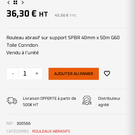
36,30
€
HT
43,56
€
TTC
Rouleau abrasif sur support SPBR 40mm x 50m G60
Toile Corindon
Vendu à l’unité
-
+
AJOUTER AU PANIER
Livraison OFFERTE à partir de
Distributeur
500€ HT
agréé
REF :
300566
CATÉGORIES :
ROULEAUX ABRASIFS