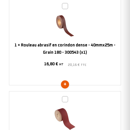
Rouleau
abrasif
en
corindon
dense
-
1
×
Rouleau abrasif en corindon dense - 40mmx25m -
40mmx25m
Grain 180 - 300543 (x1)
-
16,80
€
Grain
HT
20,16
€
TTC
180
-
300543
(x1)
Rouleau
abrasif
en
corindon
-