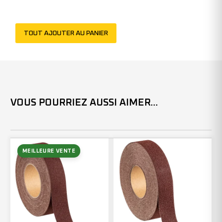
-
300544
TOUT AJOUTER AU PANIER
(x1)
VOUS POURRIEZ AUSSI AIMER...
MEILLEURE VENTE