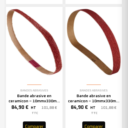
BANDES ABRASIVES
BANDES ABRASIVES
Bande abrasive en
Bande abrasive en
ceramicon – 10mmx330mm
ceramicon – 10mmx330mm
– Grain 60 – 333002 (x50)
– Grain 80 – 333003 (x50)
84,90
€
84,90
€
101,88
€
101,88
€
HT
HT
TTC
TTC
Comparer
Comparer