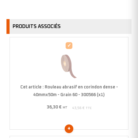
PRODUITS ASSOCIÉS
Rouleau
abrasif
en
corindon
dense
-
Cet article :
Rouleau abrasif en corindon dense -
40mmx50m
40mmx50m - Grain 60 - 300566 (x1)
-
36,30
€
Grain
HT
43,56
€
TTC
60
-
300566
(x1)