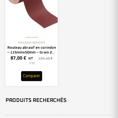
ROULEAUX ABRASIFS
Rouleau abrasif en corindon
– 115mmx50mm – Grain 240
– 305468 (x1)
87,00
€
104,40
€
HT
TTC
Comparer
PRODUITS RECHERCHÉS