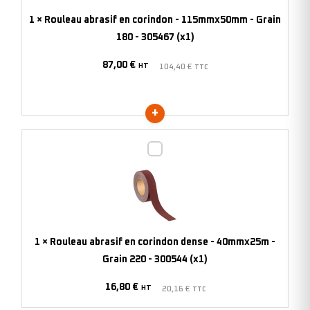
115mmx50mm
1
×
Rouleau abrasif en corindon - 115mmx50mm - Grain
-
180 - 305467 (x1)
Grain
87,00
€
180
HT
104,40
€
TTC
-
305467
(x1)
Rouleau
abrasif
en
corindon
dense
-
1
×
Rouleau abrasif en corindon dense - 40mmx25m -
40mmx25m
Grain 220 - 300544 (x1)
-
16,80
€
Grain
HT
20,16
€
TTC
220