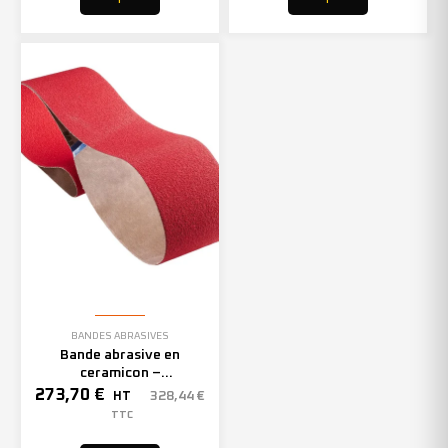
BANDES ABRASIVES
Bande abrasive en
ceramicon –
150mmx2000mm – Grain 40
273,70
€
328,44
€
HT
– 305969 (x10)
TTC