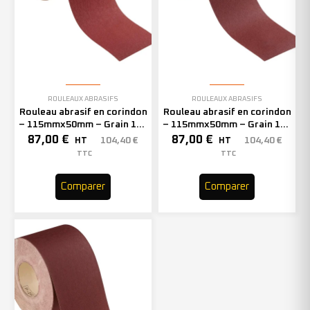
ROULEAUX ABRASIFS
ROULEAUX ABRASIFS
Rouleau abrasif en corindon
Rouleau abrasif en corindon
– 115mmx50mm – Grain 180
– 115mmx50mm – Grain 150
– 305467 (x1)
– 305466 (x1)
87,00
€
87,00
€
104,40
€
104,40
€
HT
HT
TTC
TTC
Comparer
Comparer