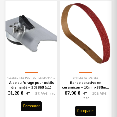
ACCESSOIRES POUR OUTILS DIAMANTÉS
BANDES ABRASIVES
Aide au forage pour outils
Bande abrasive en
diamanté – 303860 (x1)
ceramicon – 10mmx330mm
– Grain 40 – 333001 (x50)
31,20
€
87,90
€
37,44
€
105,48
€
HT
HT
TTC
TTC
Comparer
Comparer