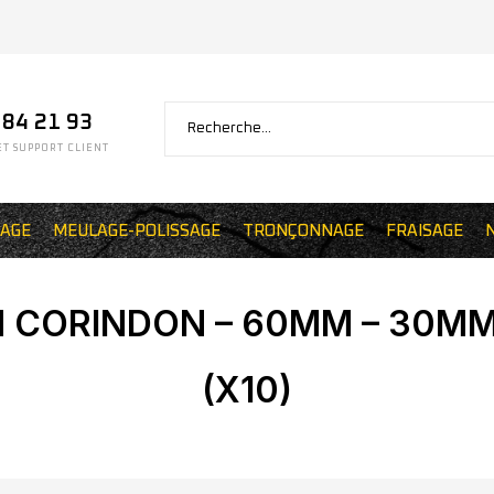
 84 21 93
T SUPPORT CLIENT
AGE
MEULAGE-POLISSAGE
TRONÇONNAGE
FRAISAGE
 CORINDON – 60MM – 30MM 
(X10)