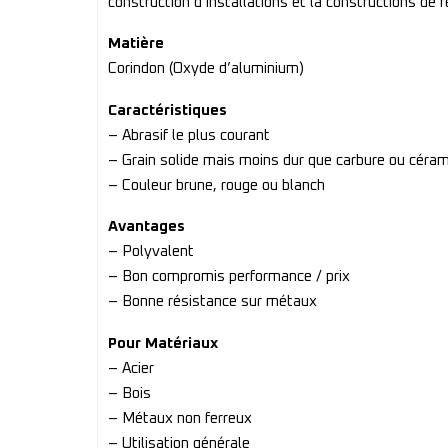
construction d’installations et la constructions de r
Matière
Corindon (Oxyde d’aluminium)
Caractéristiques
– Abrasif le plus courant
– Grain solide mais moins dur que carbure ou céra
– Couleur brune, rouge ou blanch
Avantages
– Polyvalent
– Bon compromis performance / prix
– Bonne résistance sur métaux
Pour Matériaux
– Acier
– Bois
– Métaux non ferreux
– Utilisation générale