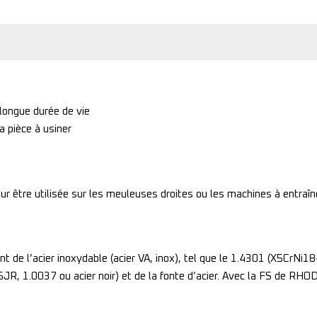
 longue durée de vie
a pièce à usiner
 être utilisée sur les meuleuses droites ou les machines à entraîn
t de l’acier inoxydable (acier VA, inox), tel que le 1.4301 (X5CrNi18-
R, 1.0037 ou acier noir) et de la fonte d’acier. Avec la FS de RHOD