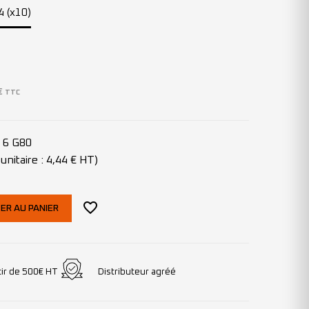
4 (x10)
€
TTC
x 6 G80
unitaire : 4,44 € HT)
ER AU PANIER
tir de 500€ HT
Distributeur agréé