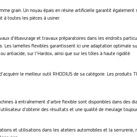
omme grain. Un noyau épais en résine artificielle garantit également 
t à toutes les pièces à usiner.
ravaux d’ébavurage et travaux préparatoires dans les endroits particu
. Les lamelles flexibles garantissent ici une adaptation optimale sur
u antiacide, sur l’Hardox, ainsi que sur les tôles à haute rigidité.
é d’acquérir le meilleur outil RHODIUS de sa catégorie. Les produits
chines à entraînement d’arbre flexible sont disponibles dans des d
tilisateur d’obtenir des résultats et une qualité de meulage toujour
cations et utilisations dans les ateliers automobiles et la serrurerie,