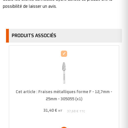
possibilité de laisser un avis.
PRODUITS ASSOCIÉS
Fraises
métalliques
forme
F
-
12,7mm
Cet article :
Fraises métalliques forme F - 12,7mm -
-
25mm - 305055 (x1)
25mm
31,40
€
-
HT
37,68
€
TTC
305055
(x1)