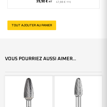
39,90
€
-
HT
47,88
€
TTC
305057
(x1)
TOUT AJOUTER AU PANIER
VOUS POURRIEZ AUSSI AIMER...