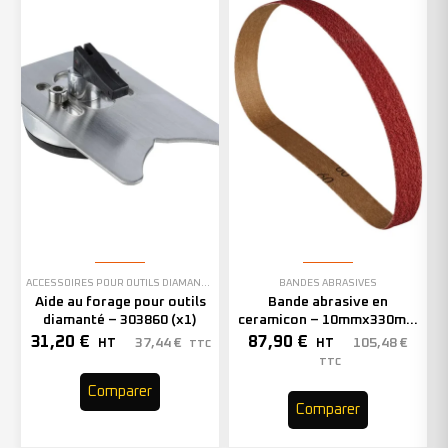
ACCESSOIRES POUR OUTILS DIAMANTÉS
BANDES ABRASIVES
Aide au forage pour outils
Bande abrasive en
diamanté – 303860 (x1)
ceramicon – 10mmx330mm
– Grain 40 – 333001 (x50)
31,20
€
87,90
€
37,44
€
105,48
€
HT
HT
TTC
TTC
Comparer
Comparer