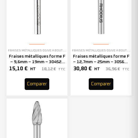
FRAISES MÉTALLIQUES OGIVE À BOUT ARRONDI
FRAISES MÉTALLIQUES OGIVE À BOUT ARRONDI
Fraises métalliques forme F
Fraises métalliques forme F
– 9,6mm – 19mm – 304522
– 12,7mm – 25mm – 305699
(x1)
(x1)
15,10
€
30,80
€
18,12
€
36,96
€
HT
HT
TTC
TTC
Comparer
Comparer