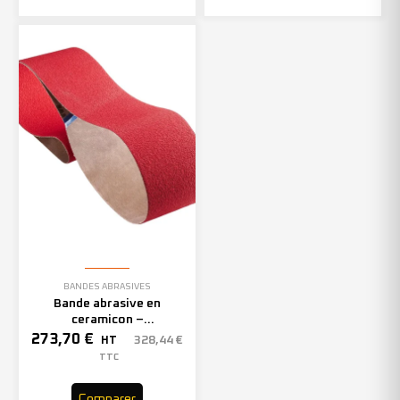
BANDES ABRASIVES
Bande abrasive en
ceramicon –
150mmx2000mm – Grain 40
273,70
€
328,44
€
HT
– 305969 (x10)
TTC
Comparer