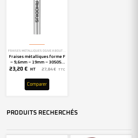
FRAISES MÉTALLIQUES OGIVE À BOUT ARRONDI
Fraises métalliques forme F
– 9,6mm – 19mm – 305053
(x1)
23,20
€
27,84
€
HT
TTC
Comparer
PRODUITS RECHERCHÉS