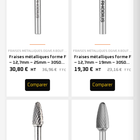
FRAISES MÉTALLIQUES OGIVE À BOUT ARRONDI
FRAISES MÉTALLIQUES OGIVE À BOUT ARRONDI
Fraises métalliques forme F
Fraises métalliques forme F
– 12,7mm – 25mm – 305056
– 12,7mm – 19mm – 305054
(x1)
(x1)
30,80
€
19,30
€
36,96
€
23,16
€
HT
HT
TTC
TTC
Comparer
Comparer