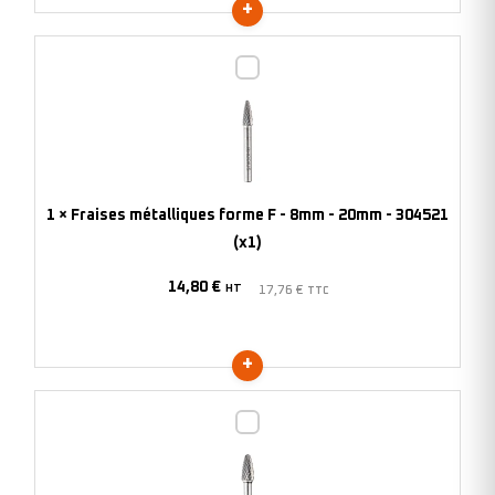
Fraises
métalliques
forme
F
-
8mm
1
×
Fraises métalliques forme F - 8mm - 20mm - 304521
-
(x1)
20mm
14,80
€
-
HT
17,76
€
TTC
304521
(x1)
Fraises
métalliques
forme