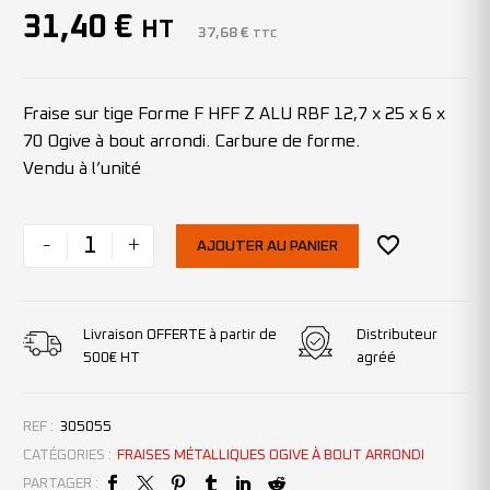
31,40
€
HT
37,68
€
TTC
Fraise sur tige Forme F HFF Z ALU RBF 12,7 x 25 x 6 x
70 Ogive à bout arrondi. Carbure de forme.
Vendu à l’unité
-
+
AJOUTER AU PANIER
Livraison OFFERTE à partir de
Distributeur
500€ HT
agréé
REF :
305055
CATÉGORIES :
FRAISES MÉTALLIQUES OGIVE À BOUT ARRONDI
PARTAGER :