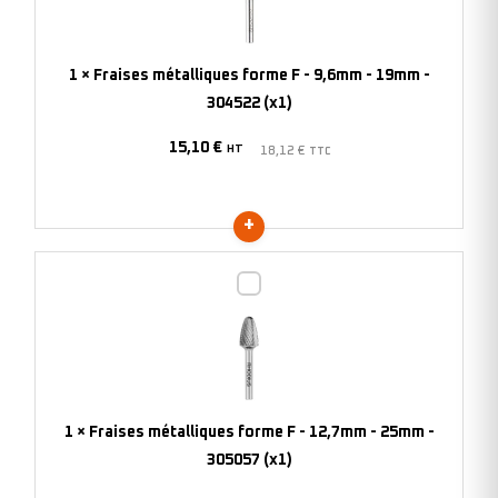
F
-
9,6mm
1
×
Fraises métalliques forme F - 9,6mm - 19mm -
-
304522 (x1)
19mm
15,10
€
-
HT
18,12
€
TTC
304522
(x1)
Fraises
métalliques
forme
F
-
12,7mm
1
×
Fraises métalliques forme F - 12,7mm - 25mm -
-
305057 (x1)
25mm