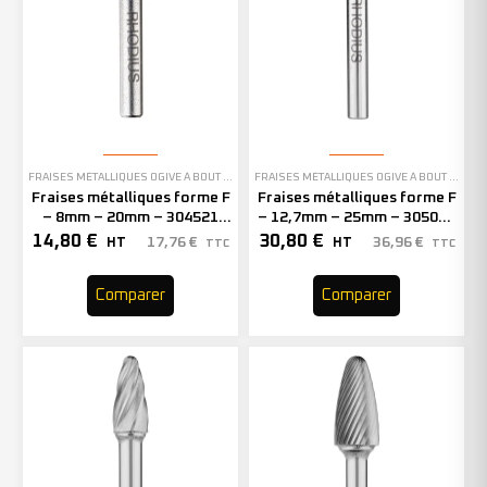
FRAISES MÉTALLIQUES OGIVE À BOUT ARRONDI
FRAISES MÉTALLIQUES OGIVE À BOUT ARRONDI
Fraises métalliques forme F
Fraises métalliques forme F
– 8mm – 20mm – 304521
– 12,7mm – 25mm – 305056
(x1)
(x1)
14,80
€
30,80
€
17,76
€
36,96
€
HT
HT
TTC
TTC
Comparer
Comparer