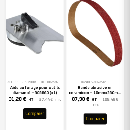
ACCESSOIRES POUR OUTILS DIAMANTÉS
BANDES ABRASIVES
Aide au forage pour outils
Bande abrasive en
diamanté – 303860 (x1)
ceramicon – 10mmx330mm
– Grain 40 – 333001 (x50)
31,20
€
87,90
€
37,44
€
105,48
€
HT
HT
TTC
TTC
Comparer
Comparer