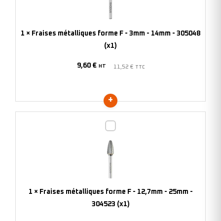
F
-
3mm
1
×
Fraises métalliques forme F - 3mm - 14mm - 305048
-
(x1)
14mm
9,60
€
-
HT
11,52
€
TTC
305048
(x1)
Fraises
métalliques
forme
F
-
12,7mm
1
×
Fraises métalliques forme F - 12,7mm - 25mm -
-
304523 (x1)
25mm