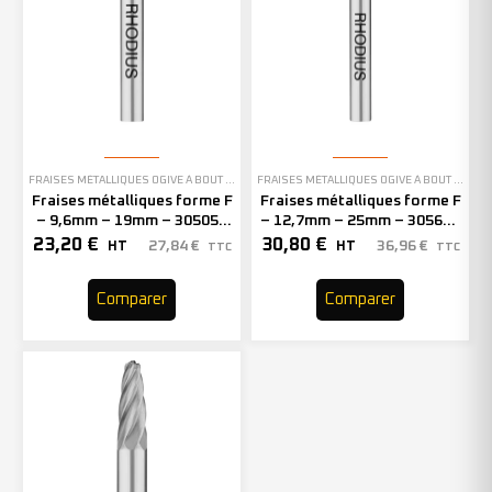
FRAISES MÉTALLIQUES OGIVE À BOUT ARRONDI
FRAISES MÉTALLIQUES OGIVE À BOUT ARRONDI
Fraises métalliques forme F
Fraises métalliques forme F
– 9,6mm – 19mm – 305053
– 12,7mm – 25mm – 305699
(x1)
(x1)
23,20
€
30,80
€
27,84
€
36,96
€
HT
HT
TTC
TTC
Comparer
Comparer