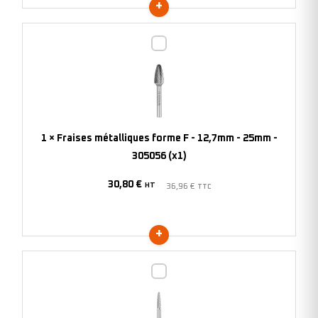
Fraises
métalliques
forme
F
-
12,7mm
1
×
Fraises métalliques forme F - 12,7mm - 25mm -
-
305056 (x1)
25mm
30,80
€
-
HT
36,96
€
TTC
305056
(x1)
Fraises
métalliques
forme