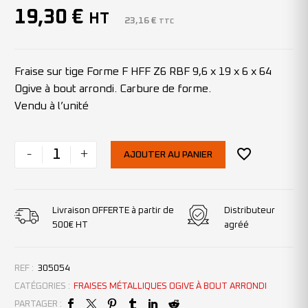
19,30
€
HT
23,16
€
TTC
Fraise sur tige Forme F HFF Z6 RBF 9,6 x 19 x 6 x 64
Ogive à bout arrondi. Carbure de forme.
Vendu à l’unité
-
+
AJOUTER AU PANIER
Livraison OFFERTE à partir de
Distributeur
500€ HT
agréé
REF :
305054
CATÉGORIES :
FRAISES MÉTALLIQUES OGIVE À BOUT ARRONDI
PARTAGER :