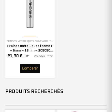
FRAISES MÉTALLIQUES OGIVE À BOUT ARRONDI
Fraises métalliques forme F
– 6mm – 18mm – 305050
(x1)
21,30
€
25,56
€
HT
TTC
Comparer
PRODUITS RECHERCHÉS