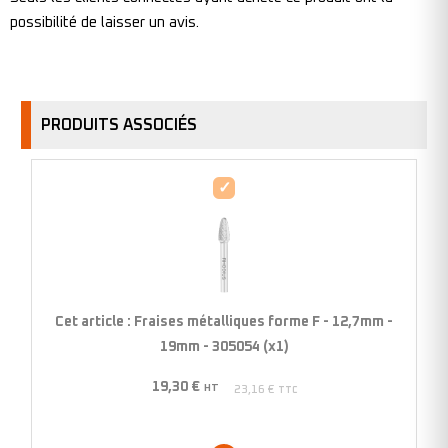
possibilité de laisser un avis.
PRODUITS ASSOCIÉS
Fraises
métalliques
forme
F
-
12,7mm
Cet article :
Fraises métalliques forme F - 12,7mm -
-
19mm - 305054 (x1)
19mm
19,30
€
-
HT
23,16
€
TTC
305054
(x1)