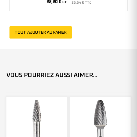
22,20
€
-
HT
26,64
€
TTC
304523
(x1)
TOUT AJOUTER AU PANIER
VOUS POURRIEZ AUSSI AIMER...