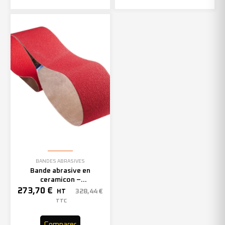
BANDES ABRASIVES
Bande abrasive en
ceramicon –
150mmx2000mm – Grain 40
273,70
€
328,44
€
HT
– 305969 (x10)
TTC
Comparer