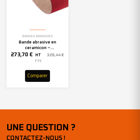
BANDES ABRASIVES
Bande abrasive en
ceramicon –
150mmx2000mm – Grain 40
273,70
€
328,44
€
HT
– 305969 (x10)
TTC
Comparer
UNE QUESTION ?
CONTACTEZ-NOUS !