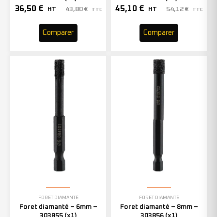
36,50
€
45,10
€
43,80
€
54,12
€
HT
HT
TTC
TTC
Comparer
Comparer
FORET DIAMANTÉ
FORET DIAMANTÉ
Foret diamanté – 6mm –
Foret diamanté – 8mm –
303855 (x1)
303856 (x1)