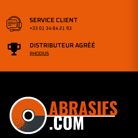
SERVICE CLIENT
+33 01 34 84 21 93
DISTRIBUTEUR AGRÉÉ
RHODIUS