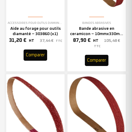
ACCESSOIRES POUR OUTILS DIAMANTÉS
BANDES ABRASIVES
Aide au forage pour outils
Bande abrasive en
diamanté – 303860 (x1)
ceramicon – 10mmx330mm
– Grain 40 – 333001 (x50)
31,20
€
87,90
€
37,44
€
105,48
€
HT
HT
TTC
TTC
Comparer
Comparer