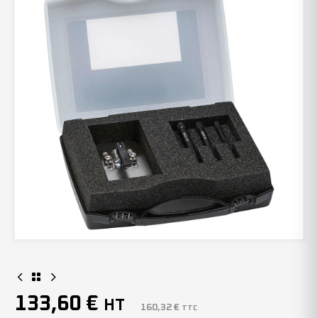
133,60
€
HT
160,32
€
TTC