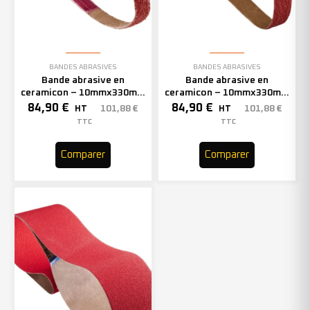
BANDES ABRASIVES
BANDES ABRASIVES
Bande abrasive en
Bande abrasive en
ceramicon – 10mmx330mm
ceramicon – 10mmx330mm
– Grain 60 – 333002 (x50)
– Grain 80 – 333003 (x50)
84,90
€
84,90
€
101,88
€
101,88
€
HT
HT
TTC
TTC
Comparer
Comparer