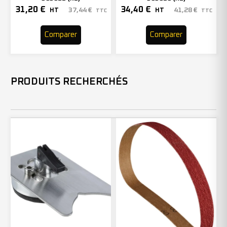
31,20
€
34,40
€
37,44
€
41,28
€
HT
HT
TTC
TTC
Comparer
Comparer
PRODUITS RECHERCHÉS