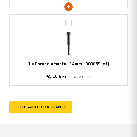
Foret
diamanté
-
14mm
-
303859
1
×
Foret diamanté - 14mm - 303859 (x1)
(x1)
45,10
€
HT
54,12
€
TTC
TOUT AJOUTER AU PANIER