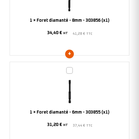
8mm
-
303856
1
×
Foret diamanté - 8mm - 303856 (x1)
(x1)
34,40
€
HT
41,28
€
TTC
Foret
diamanté
-
6mm
-
303855
1
×
Foret diamanté - 6mm - 303855 (x1)
(x1)
31,20
€
HT
37,44
€
TTC