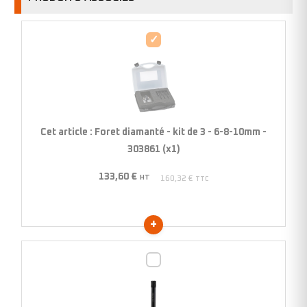
Foret
diamanté
-
kit
de
3
Cet article :
Foret diamanté - kit de 3 - 6-8-10mm -
-
303861 (x1)
6-
133,60
€
8-
HT
160,32
€
TTC
10mm
-
303861
(x1)
Foret
diamanté
-