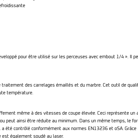
efroidissante
eloppé pour être utilisé sur les perceuses avec embout 1/4 ». Il pe
 traitement des carrelages émaillés et du marbre. Cet outil de qua
aute température.
uffement même à des vitesses de coupe élevée. Ceci représente un at
 trou peut ainsi être réduite au minimum. Dans un même temps, le 
til a été contrôlé conformément aux normes EN13236 et oSA. Grâce à
ge est également soudé au laser.