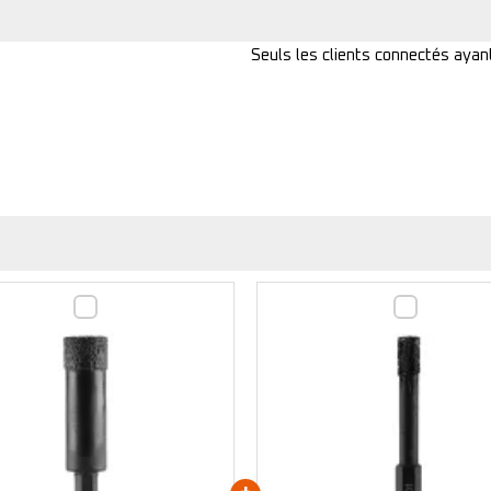
Seuls les clients connectés ayant 
Foret
Foret
diamanté
diamanté
-
-
14mm
6mm
-
-
303859
303855
(x1)
(x1)