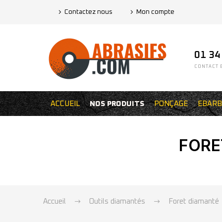
Contactez nous
Mon compte
01 34
CONTACT E
ACCUEIL
NOS PRODUITS
PONÇAGE
EBARB
FORE
Accueil
Outils diamantés
Foret diamanté