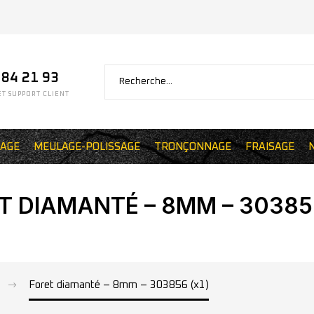
 84 21 93
T SUPPORT CLIENT
AGE
MEULAGE-POLISSAGE
TRONÇONNAGE
FRAISAGE
T DIAMANTÉ – 8MM – 303856
Foret diamanté – 8mm – 303856 (x1)