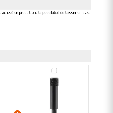
acheté ce produit ont la possibilité de laisser un avis.
Foret
diamanté
-
12mm
-
303858
(x1)