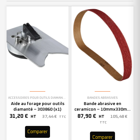
ACCESSOIRES POUR OUTILS DIAMANTÉS
BANDES ABRASIVES
Aide au forage pour outils
Bande abrasive en
diamanté – 303860 (x1)
ceramicon – 10mmx330mm
– Grain 40 – 333001 (x50)
31,20
€
87,90
€
37,44
€
105,48
€
HT
HT
TTC
TTC
Comparer
Comparer