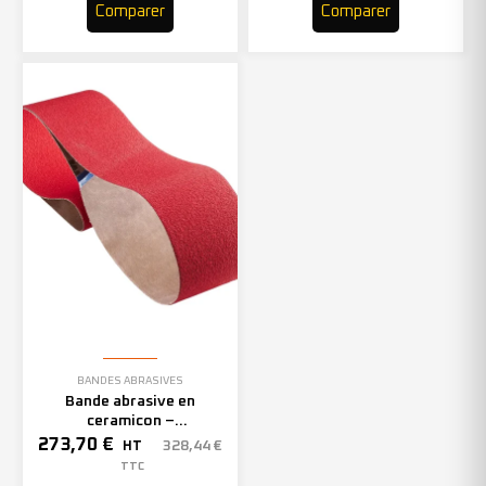
Comparer
Comparer
BANDES ABRASIVES
Bande abrasive en
ceramicon –
150mmx2000mm – Grain 40
273,70
€
328,44
€
HT
– 305969 (x10)
TTC