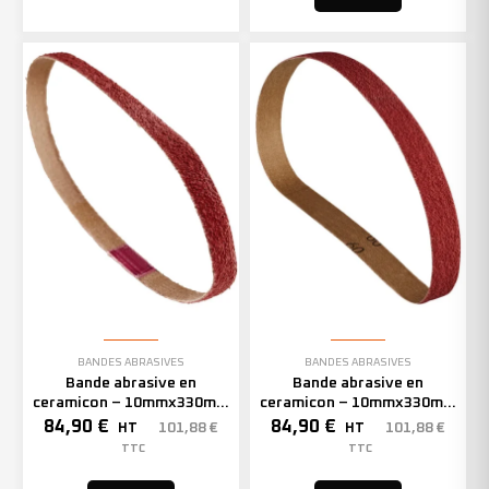
BANDES ABRASIVES
BANDES ABRASIVES
Bande abrasive en
Bande abrasive en
ceramicon – 10mmx330mm
ceramicon – 10mmx330mm
– Grain 60 – 333002 (x50)
– Grain 80 – 333003 (x50)
84,90
€
84,90
€
101,88
€
101,88
€
HT
HT
TTC
TTC