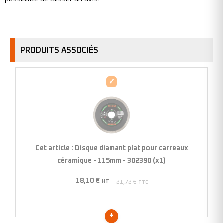
PRODUITS ASSOCIÉS
Disque
diamant
plat
pour
carreaux
céramique
Cet article :
Disque diamant plat pour carreaux
-
céramique - 115mm - 302390 (x1)
115mm
18,10
€
-
HT
21,72
€
TTC
302390
(x1)