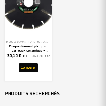
DISQUES DIAMANT PLATS POUR CARREAUX CÉRAMIQUE
Disque diamant plat pour
carreaux céramique –
125mm – 303172 (x1)
30,10
€
36,12
€
HT
TTC
Comparer
PRODUITS RECHERCHÉS