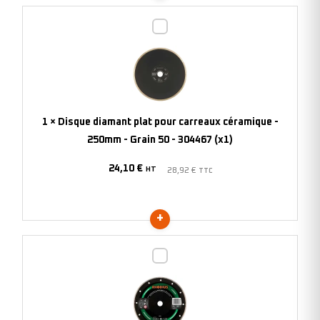
Disque
diamant
plat
pour
carreaux
céramique
1
×
Disque diamant plat pour carreaux céramique -
-
250mm - Grain 50 - 304467 (x1)
250mm
24,10
€
-
HT
28,92
€
TTC
Grain
50
-
304467
Disque
(x1)
diamant
plat
pour