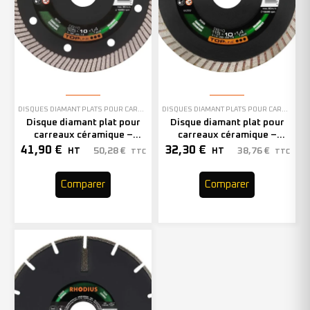
DISQUES DIAMANT PLATS POUR CARREAUX CÉRAMIQUE
DISQUES DIAMANT PLATS POUR CARREAUX CÉRAMIQUE
Disque diamant plat pour
Disque diamant plat pour
carreaux céramique –
carreaux céramique –
125mm – 303754 (x1)
115mm – 303606 (x1)
41,90
€
32,30
€
50,28
€
38,76
€
HT
HT
TTC
TTC
Comparer
Comparer