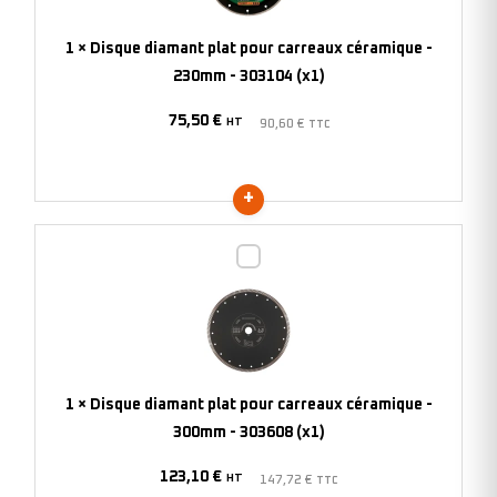
carreaux
céramique
1
×
Disque diamant plat pour carreaux céramique -
-
230mm - 303104 (x1)
230mm
75,50
€
-
HT
90,60
€
TTC
303104
(x1)
Disque
diamant
plat
pour
carreaux
céramique
1
×
Disque diamant plat pour carreaux céramique -
-
300mm - 303608 (x1)
300mm
123,10
€
-
HT
147,72
€
TTC