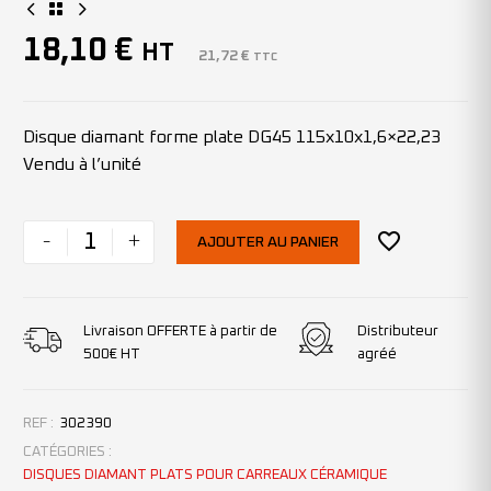
18,10
€
HT
21,72
€
TTC
Disque diamant forme plate DG45 115x10x1,6×22,23
Vendu à l’unité
-
+
AJOUTER AU PANIER
Livraison OFFERTE à partir de
Distributeur
500€ HT
agréé
REF :
302390
CATÉGORIES :
DISQUES DIAMANT PLATS POUR CARREAUX CÉRAMIQUE