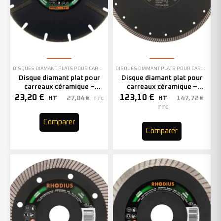
DISQUES DIAMANT PLATS POUR CARREAUX CÉRAMIQUE
DISQUES DIAMANT PLATS POUR CARREAUX CÉRAMIQUE
Disque diamant plat pour
Disque diamant plat pour
carreaux céramique –
carreaux céramique –
115mm – 303171 (x1)
300mm – 303608 (x1)
23,20
€
123,10
€
27,84
€
147,72
€
HT
HT
TTC
TTC
Comparer
Comparer