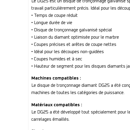
Le DG25 est un disque de tronçonnage galvanisé spé
travail particulièrement précis. Idéal pour les déco
• Temps de coupe réduit
• Longue durée de vie
• Disque de tronçonnage galvanisé spécial
• Liaison du diamant optimisée pour le marbre
• Coupes précises et arêtes de coupe nettes
• Idéal pour les découpes non-guidées
• Coupes humides et à sec
• Hauteur de segment pour les disques diamants ja
Machines compatibles :
Le disque de tronçonnage diamant DG25 a été conçu 
machines de toutes les catégories de puissance.
Matériaux compatibles :
Le DG25 a été développé tout spécialement pour le
carrelages émaillés.