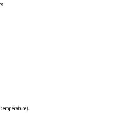
rs
 température).