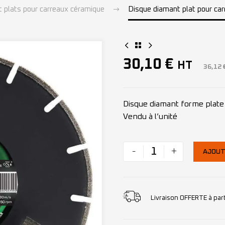
 plats pour carreaux céramique
Disque diamant plat pour c
30,10
€
HT
36,12
Disque diamant forme plat
Vendu à l’unité
-
+
AJOUT
Livraison OFFERTE à par