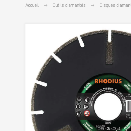
Accueil
Outils diamantés
Disques diamant