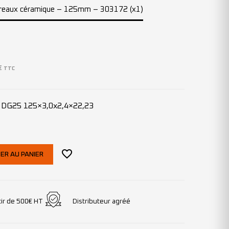
arreaux céramique – 125mm – 303172 (x1)
€
TTC
e DG25 125×3,0x2,4×22,23
ER AU PANIER
tir de 500€ HT
Distributeur agréé