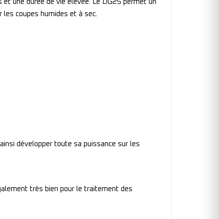
ts et une durée de vie élevée. Le DG25 permet un
ur les coupes humides et à sec.
ainsi développer toute sa puissance sur les
alement très bien pour le traitement des