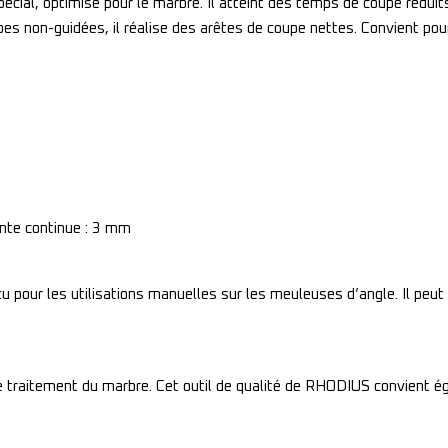
cial, optimisé pour le marbre. Il atteint des temps de coupe rédui
upes non-guidées, il réalise des arêtes de coupe nettes. Convient po
nte continue : 3 mm
pour les utilisations manuelles sur les meuleuses d’angle. Il peut 
 traitement du marbre. Cet outil de qualité de RHODIUS convient ég