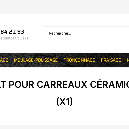
 84 21 93
T SUPPORT CLIENT
AGE
MEULAGE-POLISSAGE
TRONÇONNAGE
FRAISAGE
T POUR CARREAUX CÉRAMIQ
(X1)