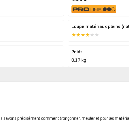
Coupe matériaux pleins (no
★
★
★
★
★
★
Poids
0,17 kg
ous savons précisément comment tronçonner, meuler et polir les matéria