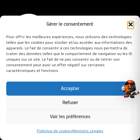
Gérer le consentement
Pour offrir les meilleures expériences, nous utilisons des technologies
telles que les cookies pour stocker et/ou accéder aux informations des
appareils. Le fait de consentir à ces technologies nous permettra de
traiter des données telles que le comportement de navigation ou les ID
uniques sur ce site. Le fait de ne pas consentir ou de retirer son
consentement peut avoir un effet négatif sur certaines
26-28, rue du chemin vert
caractéristiques et fonctions.
78610 Le Perray en Yvelines
Accepter
Refuser
INFORMATION
MON COMPTE
Voir les préférences
Informations livraison
Mon compte
TVA
Mes favoris
Politique de cookies
Mentions Légales
Conditions de vente
Mes commandes