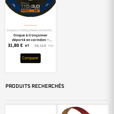
DISQUES À TRONÇONNER DÉPORTÉS
,
EN STOCK
Disque à tronçonner
déporté en corindon –
115mm – 200853 (x25)
31,80
€
38,16
€
HT
TTC
Comparer
PRODUITS RECHERCHÉS