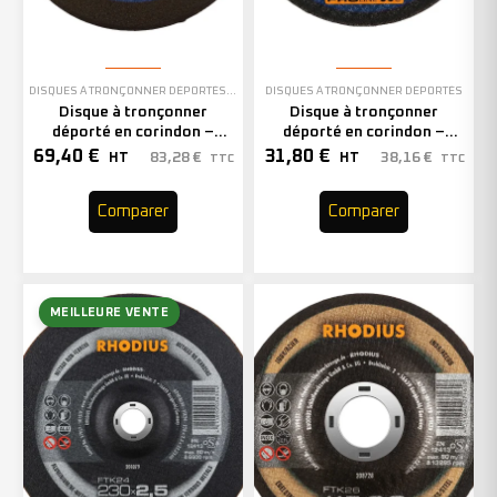
DISQUES À TRONÇONNER DÉPORTÉS
,
EN STOCK
DISQUES À TRONÇONNER DÉPORTÉS
Disque à tronçonner
Disque à tronçonner
déporté en corindon –
déporté en corindon –
230mm – 200943 (x25)
105mm – 200843 (x25)
69,40
€
31,80
€
83,28
€
38,16
€
HT
HT
TTC
TTC
Comparer
Comparer
MEILLEURE VENTE