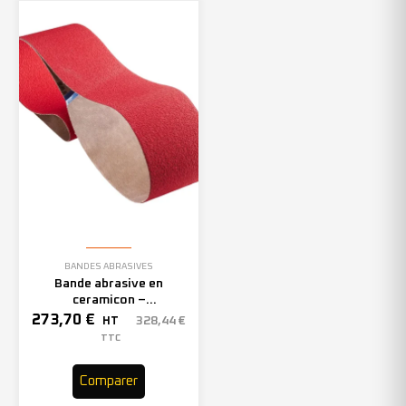
BANDES ABRASIVES
Bande abrasive en
ceramicon –
150mmx2000mm – Grain 40
273,70
€
328,44
€
HT
– 305969 (x10)
TTC
Comparer