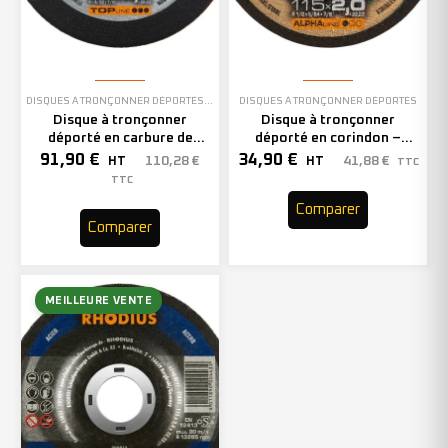
DISQUES À TRONÇONNER DÉPORTÉS
,
EN STOCK
DISQUES À TRONÇONNER DÉPORTÉS
Disque à tronçonner
Disque à tronçonner
déporté en carbure de
déporté en corindon –
silicium – 230mm – 201079
115mm – 208728 (x25)
91,90
€
34,90
€
110,28
€
41,88
€
HT
HT
TTC
(x25)
TTC
Comparer
Comparer
MEILLEURE VENTE