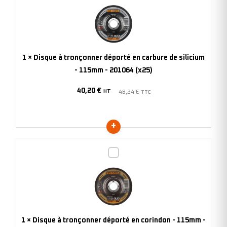
à
tronçonner
déporté
en
carbure
1
×
Disque à tronçonner déporté en carbure de silicium
de
- 115mm - 201064 (x25)
silicium
40,20
€
-
HT
48,24
€
TTC
115mm
-
201064
(x25)
Disque
à
tronçonner
déporté
en
corindon
1
×
Disque à tronçonner déporté en corindon - 115mm -