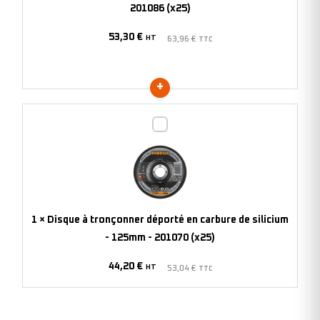
-
201086 (x25)
115mm
53,30
€
-
HT
63,96
€
TTC
201086
(x25)
Disque
à
tronçonner
déporté
en
carbure
1
×
Disque à tronçonner déporté en carbure de silicium
de
- 125mm - 201070 (x25)
silicium
44,20
€
-
HT
53,04
€
TTC
125mm
-