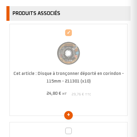
PRODUITS ASSOCIÉS
Disque
à
tronçonner
déporté
en
corindon
Cet article :
Disque à tronçonner déporté en corindon -
-
115mm - 211301 (x10)
115mm
24,80
€
-
HT
29,76
€
TTC
211301
(x10)
Disque