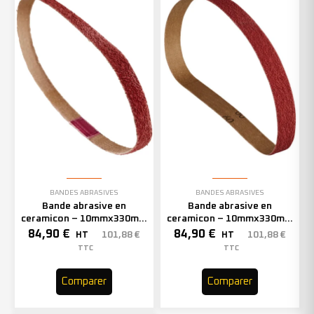
BANDES ABRASIVES
BANDES ABRASIVES
Bande abrasive en
Bande abrasive en
ceramicon – 10mmx330mm
ceramicon – 10mmx330mm
– Grain 60 – 333002 (x50)
– Grain 80 – 333003 (x50)
84,90
€
84,90
€
101,88
€
101,88
€
HT
HT
TTC
TTC
Comparer
Comparer