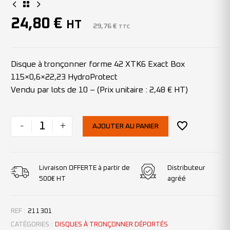
24,80
€
HT
29,76
€
TTC
Disque à tronçonner forme 42 XTK6 Exact Box
115×0,6×22,23 HydroProtect
Vendu par lots de 10 – (Prix unitaire : 2,48 € HT)
-
+
AJOUTER AU PANIER
Livraison OFFERTE à partir de
Distributeur
500€ HT
agréé
REF :
211301
CATÉGORIES :
DISQUES À TRONÇONNER DÉPORTÉS