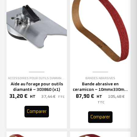
ACCESSOIRES POUR OUTILS DIAMANTÉS
BANDES ABRASIVES
Aide au forage pour outils
Bande abrasive en
diamanté – 303860 (x1)
ceramicon – 10mmx330mm
– Grain 40 – 333001 (x50)
31,20
€
87,90
€
37,44
€
105,48
€
HT
HT
TTC
TTC
Comparer
Comparer