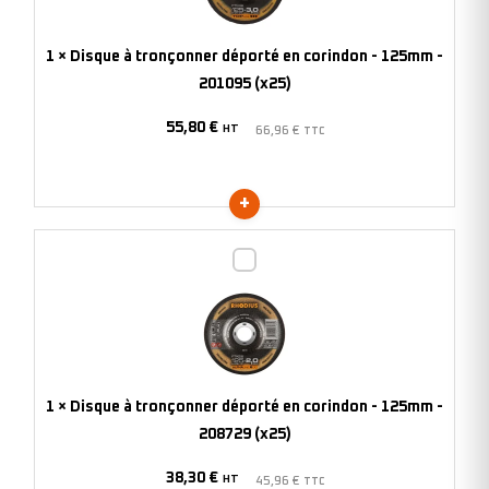
en
corindon
1
×
Disque à tronçonner déporté en corindon - 125mm -
-
201095 (x25)
125mm
55,80
€
-
HT
66,96
€
TTC
201095
(x25)
Disque
à
tronçonner
déporté
en
corindon
1
×
Disque à tronçonner déporté en corindon - 125mm -
-
208729 (x25)
125mm
38,30
€
-
HT
45,96
€
TTC