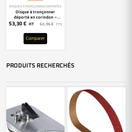
DISQUES À TRONÇONNER DÉPORTÉS
Disque à tronçonner
déporté en corindon –
115mm – 201086 (x25)
53,30
€
63,96
€
HT
TTC
Comparer
PRODUITS RECHERCHÉS