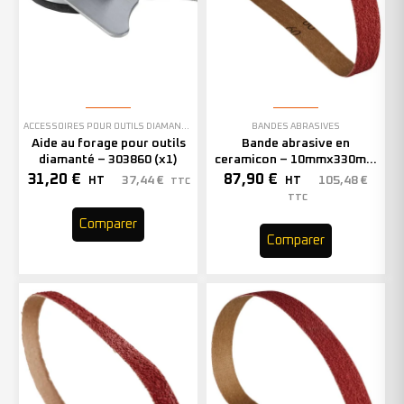
ACCESSOIRES POUR OUTILS DIAMANTÉS
BANDES ABRASIVES
Aide au forage pour outils
Bande abrasive en
diamanté – 303860 (x1)
ceramicon – 10mmx330mm
– Grain 40 – 333001 (x50)
31,20
€
87,90
€
37,44
€
105,48
€
HT
HT
TTC
TTC
Comparer
Comparer