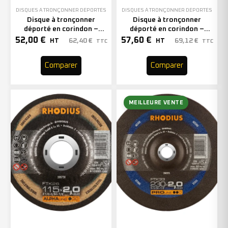
DISQUES À TRONÇONNER DÉPORTÉS
DISQUES À TRONÇONNER DÉPORTÉS
Disque à tronçonner
Disque à tronçonner
déporté en corindon –
déporté en corindon –
180mm – 200928 (x25)
180mm – 208730 (x25)
52,00
€
57,60
€
62,40
€
69,12
€
HT
HT
TTC
TTC
Comparer
Comparer
MEILLEURE VENTE