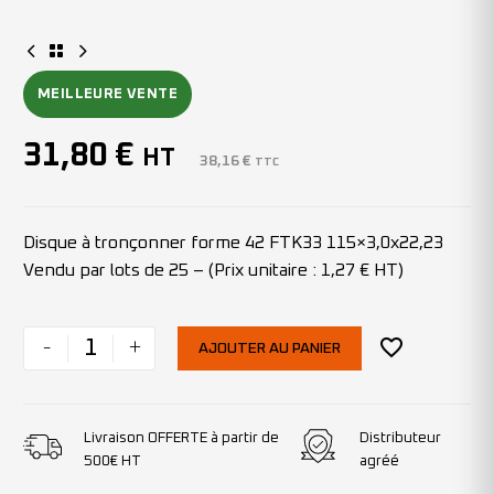
MEILLEURE VENTE
31,80
€
HT
38,16
€
TTC
Disque à tronçonner forme 42 FTK33 115×3,0x22,23
Vendu par lots de 25 – (Prix unitaire : 1,27 € HT)
-
+
AJOUTER AU PANIER
Livraison OFFERTE à partir de
Distributeur
500€ HT
agréé