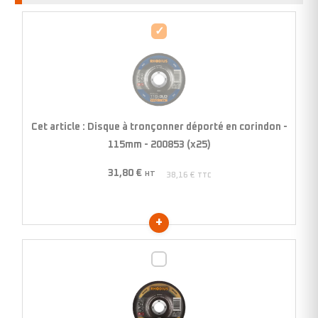
Disque
à
tronçonner
déporté
en
corindon
Cet article :
Disque à tronçonner déporté en corindon -
-
115mm - 200853 (x25)
115mm
31,80
€
-
HT
38,16
€
TTC
200853
(x25)
Disque
à
tronçonner
déporté