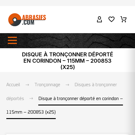
DISQUE À TRONÇONNER DÉPORTÉ
EN CORINDON – 115MM – 200853
(X25)
Accueil
Tronçonnage
Disques à tronçonner
déportés
Disque à tronçonner déporté en corindon –
115mm – 200853 (x25)