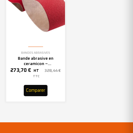
BANDES ABRASIVES
Bande abrasive en
ceramicon –
150mmx2000mm – Grain 40
273,70
€
328,44
€
HT
– 305969 (x10)
TTC
Comparer