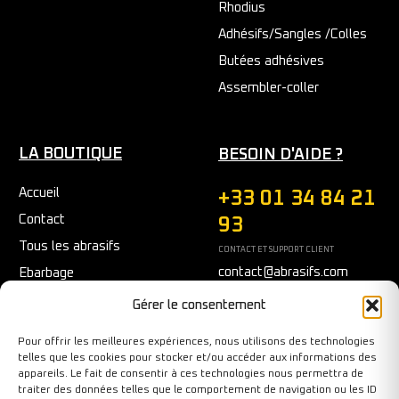
Rhodius
Adhésifs/Sangles /Colles
Butées adhésives
Assembler-coller
LA BOUTIQUE
BESOIN D'AIDE ?
Accueil
+33 01 34 84 21
Contact
93
Tous les abrasifs
CONTACT ET SUPPORT CLIENT
contact@abrasifs.com
Ebarbage
Fraisage
Du Lundi au Vendredi
Gérer le consentement
9h/12h - 14h/17h
Meulage/Polissage
Pour offrir les meilleures expériences, nous utilisons des technologies
Nettoyage
telles que les cookies pour stocker et/ou accéder aux informations des
appareils. Le fait de consentir à ces technologies nous permettra de
Outils diamantés
traiter des données telles que le comportement de navigation ou les ID