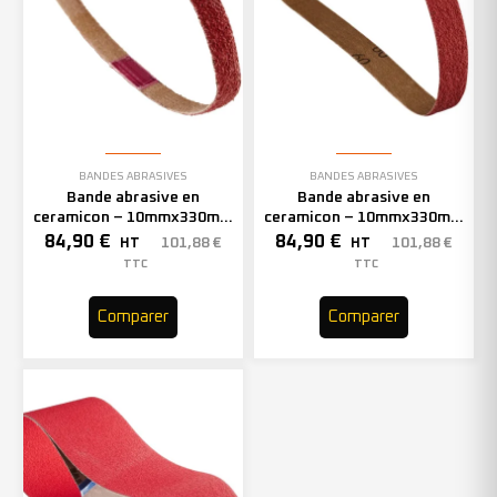
BANDES ABRASIVES
BANDES ABRASIVES
Bande abrasive en
Bande abrasive en
ceramicon – 10mmx330mm
ceramicon – 10mmx330mm
– Grain 60 – 333002 (x50)
– Grain 80 – 333003 (x50)
84,90
€
84,90
€
101,88
€
101,88
€
HT
HT
TTC
TTC
Comparer
Comparer