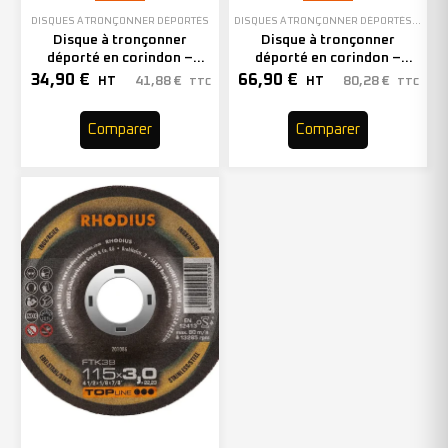
DISQUES À TRONÇONNER DÉPORTÉS
DISQUES À TRONÇONNER DÉPORTÉS
,
EN ST
Disque à tronçonner
Disque à tronçonner
déporté en corindon –
déporté en corindon –
115mm – 208728 (x25)
230mm – 200995 (x25)
34,90
€
66,90
€
41,88
€
80,28
€
HT
HT
TTC
TTC
Comparer
Comparer