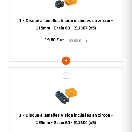
Vision
inclinées
en
1
×
Disque à lamelles Vision inclinées en zircon -
zircon
115mm - Grain 60 - 211307 (x5)
-
19,60
€
115mm
HT
23,52
€
TTC
-
Grain
60
-
Disque
211307
à
(x5)
lamelles
Vision
inclinées
en
1
×
Disque à lamelles Vision inclinées en zircon -
zircon
125mm - Grain 60 - 211304 (x5)
-