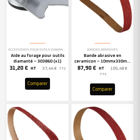
ACCESSOIRES POUR OUTILS DIAMANTÉS
BANDES ABRASIVES
Aide au forage pour outils
Bande abrasive en
diamanté – 303860 (x1)
ceramicon – 10mmx330mm
– Grain 40 – 333001 (x50)
31,20
€
87,90
€
37,44
€
105,48
€
HT
HT
TTC
TTC
Comparer
Comparer