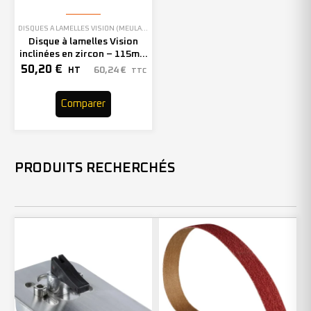
DISQUES À LAMELLES VISION (MEULAGE)
Disque à lamelles Vision
inclinées en zircon – 115mm
– Grain 40 – 207083 (x10)
50,20
€
60,24
€
HT
TTC
Comparer
PRODUITS RECHERCHÉS