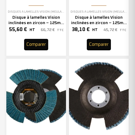
DISQUES À LAMELLES VISION (MEULAGE)
,
EN STOCK
DISQUES À LAMELLES VISION (MEULAGE)
,
EN
Disque à lamelles Vision
Disque à lamelles Vision
inclinées en zircon – 125mm
inclinées en zircon – 125mm
– Grain 40 – 207077 (x10)
– Grain 80 – 210633 (x10)
55,60
€
38,10
€
66,72
€
45,72
€
HT
HT
TTC
TTC
Comparer
Comparer