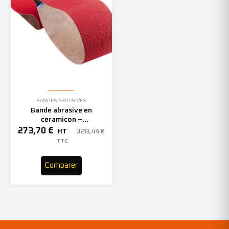
BANDES ABRASIVES
Bande abrasive en
ceramicon –
150mmx2000mm – Grain 40
273,70
€
328,44
€
HT
– 305969 (x10)
TTC
Comparer