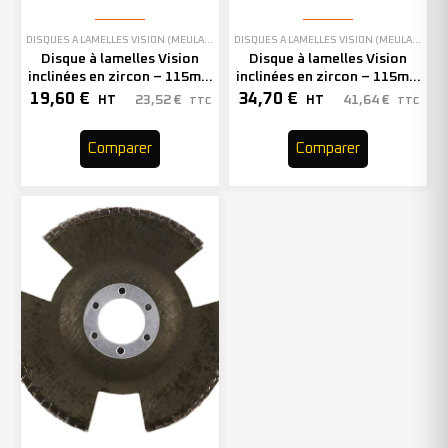
DISQUES À LAMELLES VISION (MEULAGE)
DISQUES À LAMELLES VISION (MEULAGE)
Disque à lamelles Vision
Disque à lamelles Vision
inclinées en zircon – 115mm
inclinées en zircon – 115mm
– Grain 80 – 211308 (x5)
– Grain 60 – 210638 (x10)
19,60
€
34,70
€
23,52
€
41,64
€
HT
HT
TTC
TTC
Comparer
Comparer