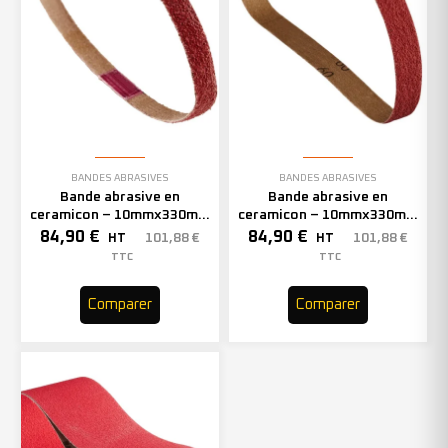
BANDES ABRASIVES
BANDES ABRASIVES
Bande abrasive en
Bande abrasive en
ceramicon – 10mmx330mm
ceramicon – 10mmx330mm
– Grain 60 – 333002 (x50)
– Grain 80 – 333003 (x50)
84,90
€
84,90
€
101,88
€
101,88
€
HT
HT
TTC
TTC
Comparer
Comparer