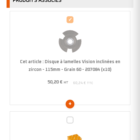
PRODUITS ASSOCIÉS
Disque
à
lamelles
Vision
inclinées
en
Cet article :
Disque à lamelles Vision inclinées en
zircon
zircon - 115mm - Grain 60 - 207084 (x10)
-
50,20
€
115mm
HT
60,24
€
TTC
-
Grain
60
-
Disque
207084
à
(x10)
lamelles