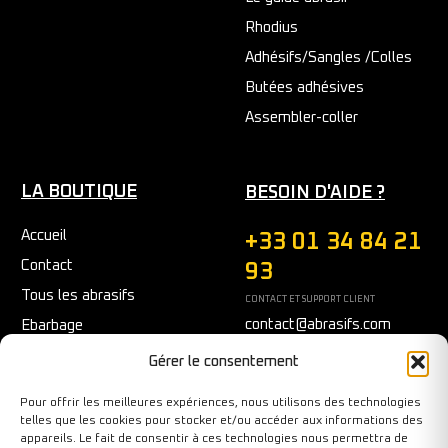
Rhodius
Adhésifs/Sangles /Colles
Butées adhésives
Assembler-coller
LA BOUTIQUE
BESOIN D'AIDE ?
Accueil
+33 01 34 84 21
Contact
93
Tous les abrasifs
CONTACT ET SUPPORT CLIENT
contact@abrasifs.com
Ebarbage
Fraisage
Du Lundi au Vendredi
Gérer le consentement
9h/12h - 14h/17h
Meulage/Polissage
Pour offrir les meilleures expériences, nous utilisons des technologies
Nettoyage
telles que les cookies pour stocker et/ou accéder aux informations des
appareils. Le fait de consentir à ces technologies nous permettra de
Outils diamantés