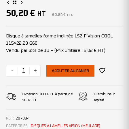
50,20
€
HT
60,24
€
TTC
Disque à lamelles forme inclinée LSZ F Vision COOL
115×22,23 G60
Vendu par lots de 10 – (Prix unitaire : 5,02 € HT)
-
+
AJOUTER AU PANIER
Livraison OFFERTE à partir de
Distributeur
500€ HT
agréé
REF :
207084
CATÉGORIES :
DISQUES À LAMELLES VISION (MEULAGE)