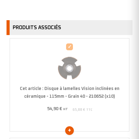
PRODUITS ASSOCIÉS
Disque
à
lamelles
Vision
inclinées
en
Cet article :
Disque à lamelles Vision inclinées en
céramique
céramique - 115mm - Grain 40 - 210652 (x10)
-
54,90
€
115mm
HT
65,88
€
TTC
-
Grain
40