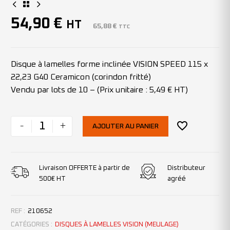
54,90
€
HT
65,88
€
TTC
Disque à lamelles forme inclinée VISION SPEED 115 x
22,23 G40 Ceramicon (corindon fritté)
Vendu par lots de 10 – (Prix unitaire : 5,49 € HT)
-
+
AJOUTER AU PANIER
Livraison OFFERTE à partir de
Distributeur
500€ HT
agréé
REF :
210652
CATÉGORIES :
DISQUES À LAMELLES VISION (MEULAGE)