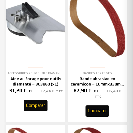
ACCESSOIRES POUR OUTILS DIAMANTÉS
BANDES ABRASIVES
Aide au forage pour outils
Bande abrasive en
diamanté – 303860 (x1)
ceramicon – 10mmx330mm
– Grain 40 – 333001 (x50)
31,20
€
87,90
€
37,44
€
105,48
€
HT
HT
TTC
TTC
Comparer
Comparer