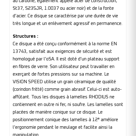
au carbone, également appelé acier de construction,
St37, S235JR, 1.0037 ou acier noir) et de la fonte
d’acier. Ce disque se caractérise par une durée de vie
très longue et un enlèvement agressif en permanence.
Structures :
Ce disque a été conçu conformément à la norme EN
13743, satisfait aux exigences de sécurité et est
homologué par l’oSA. Il est doté d’un plateau support
en fibres de verre. Son utilisateur peut travailler en
exerçant de fortes pressions sur sa machine. Le
VISION SPEED utilise un grain céramique de qualité
(corindon fritté) comme grain abrasif. Celui-ci est auto-
affûtant. Tous les disques à lamelles RHODIUS ne
contiennent en outre ni fer, ni soufre. Les lamelles sont
placées de manière conique sur ce disque. Le
positionnement conique des lamelles à 12° améliore
l’ergonomie pendant le meulage et facilite ainsi la
manipulation.