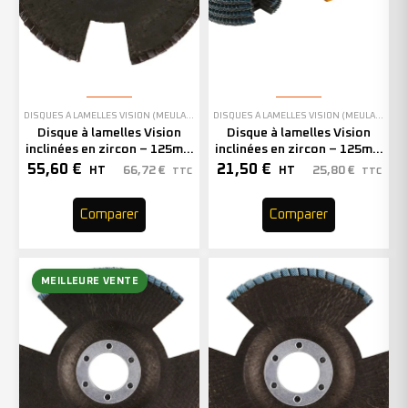
DISQUES À LAMELLES VISION (MEULAGE)
,
EN STOCK
DISQUES À LAMELLES VISION (MEULAGE)
Disque à lamelles Vision
Disque à lamelles Vision
inclinées en zircon – 125mm
inclinées en zircon – 125mm
– Grain 40 – 207077 (x10)
– Grain 40 – 211303 (x5)
55,60
€
21,50
€
66,72
€
25,80
€
HT
HT
TTC
TTC
Comparer
Comparer
MEILLEURE VENTE