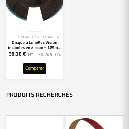
DISQUES À LAMELLES VISION (MEULAGE)
,
EN STOCK
Disque à lamelles Vision
inclinées en zircon – 125mm
– Grain 60 – 210632 (x10)
38,10
€
45,72
€
HT
TTC
Comparer
PRODUITS RECHERCHÉS