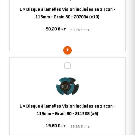
en
1
×
Disque à lamelles Vision inclinées en zircon -
zircon
115mm - Grain 60 - 207084 (x10)
-
50,20
€
115mm
HT
60,24
€
TTC
-
Grain
60
-
Disque
207084
à
(x10)
lamelles
Vision
inclinées
en
1
×
Disque à lamelles Vision inclinées en zircon -
zircon
115mm - Grain 80 - 211308 (x5)
-
19,60
€
115mm
HT
23,52
€
TTC
-