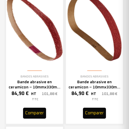
BANDES ABRASIVES
BANDES ABRASIVES
Bande abrasive en
Bande abrasive en
ceramicon – 10mmx330mm
ceramicon – 10mmx330mm
– Grain 60 – 333002 (x50)
– Grain 80 – 333003 (x50)
84,90
€
84,90
€
101,88
€
101,88
€
HT
HT
TTC
TTC
Comparer
Comparer