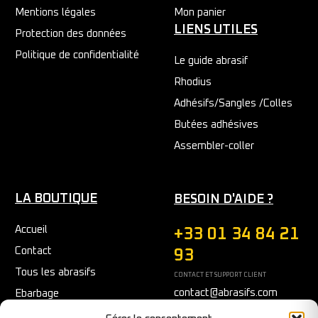
Mentions légales
Mon panier
LIENS UTILES
Protection des données
Politique de confidentialité
Le guide abrasif
Rhodius
Adhésifs/Sangles /Colles
Butées adhésives
Assembler-coller
LA BOUTIQUE
BESOIN D'AIDE ?
Accueil
+33 01 34 84 21
Contact
93
Tous les abrasifs
CONTACT ET SUPPORT CLIENT
contact@abrasifs.com
Ebarbage
Fraisage
Du Lundi au Vendredi