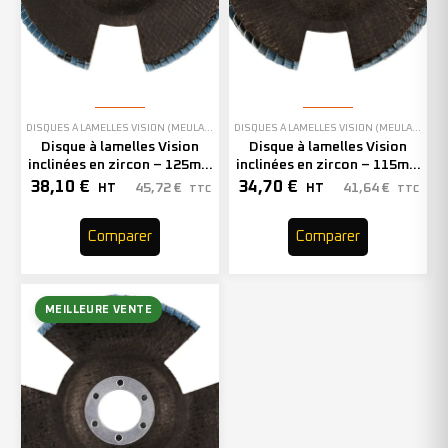
DISQUES À LAMELLES VISION (MEULAGE)
,
EN STOCK
DISQUES À LAMELLES VISION (MEULAGE)
Disque à lamelles Vision
Disque à lamelles Vision
inclinées en zircon – 125mm
inclinées en zircon – 115mm
– Grain 80 – 210633 (x10)
– Grain 40 – 210637 (x10)
38,10
€
34,70
€
45,72
€
41,64
€
HT
HT
TTC
TTC
Comparer
Comparer
MEILLEURE VENTE