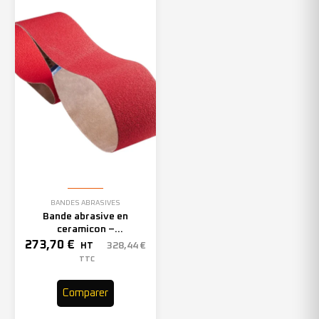
BANDES ABRASIVES
Bande abrasive en
ceramicon –
150mmx2000mm – Grain 40
273,70
€
328,44
€
HT
– 305969 (x10)
TTC
Comparer