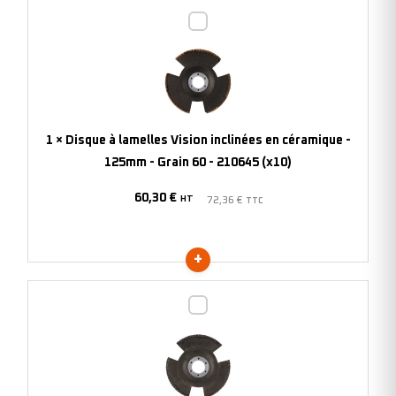
-
Disque
210652
à
(x10)
lamelles
Vision
inclinées
en
1
×
Disque à lamelles Vision inclinées en céramique -
céramique
125mm - Grain 60 - 210645 (x10)
-
60,30
€
125mm
HT
72,36
€
TTC
-
Grain
60
-
Disque
210645
à
(x10)
lamelles
Vision
inclinées