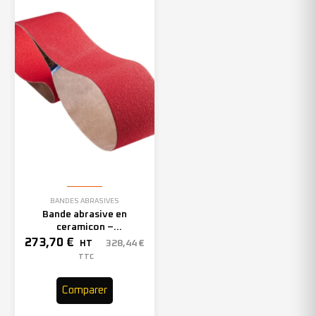
BANDES ABRASIVES
Bande abrasive en
ceramicon –
150mmx2000mm – Grain 40
273,70
€
328,44
€
HT
– 305969 (x10)
TTC
Comparer