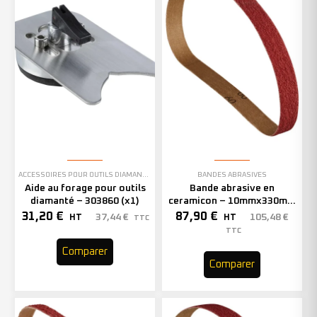
ACCESSOIRES POUR OUTILS DIAMANTÉS
BANDES ABRASIVES
Aide au forage pour outils
Bande abrasive en
diamanté – 303860 (x1)
ceramicon – 10mmx330mm
– Grain 40 – 333001 (x50)
31,20
€
87,90
€
37,44
€
105,48
€
HT
HT
TTC
TTC
Comparer
Comparer