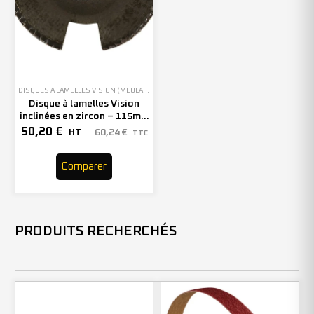
DISQUES À LAMELLES VISION (MEULAGE)
Disque à lamelles Vision
inclinées en zircon – 115mm
– Grain 40 – 207083 (x10)
50,20
€
60,24
€
HT
TTC
Comparer
PRODUITS RECHERCHÉS