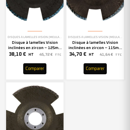
DISQUES À LAMELLES VISION (MEULAGE)
,
EN STOCK
DISQUES À LAMELLES VISION (MEULAGE)
Disque à lamelles Vision
Disque à lamelles Vision
inclinées en zircon – 125mm
inclinées en zircon – 115mm
– Grain 40 – 210631 (x10)
– Grain 40 – 210637 (x10)
38,10
€
34,70
€
45,72
€
41,64
€
HT
HT
TTC
TTC
Comparer
Comparer