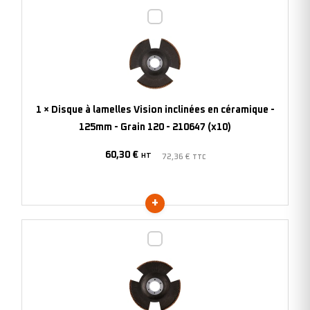
-
Disque
210655
à
(x10)
lamelles
Vision
inclinées
en
1
×
Disque à lamelles Vision inclinées en céramique -
céramique
125mm - Grain 120 - 210647 (x10)
-
60,30
€
125mm
HT
72,36
€
TTC
-
Grain
120
-
Disque
210647
à
(x10)
lamelles
Vision
inclinées