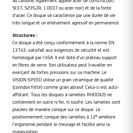
au carbone, également appelé acier de construction,
St37, S235JR, 1.0037 ou acier noir) et de la fonte
d’acier. Ce disque se caractérise par une durée de vie
très longue et un enlèvement agressif en permanence.
Structures :
Ce disque a été conçu conformément à la norme EN
13743, satisfait aux exigences de sécurité et est
homologué par l’oSA. Il est doté d’un plateau support
en fibres de verre. Son utilisateur peut travailler en
exerçant de fortes pressions sur sa machine. Le
VISION SPEED utilise un grain céramique de qualité
(corindon fritté) comme grain abrasif. Celui-ci est auto-
affûtant. Tous les disques à lamelles RHODIUS ne
contiennent en outre ni fer, ni soufre. Les lamelles sont
placées de manière conique sur ce disque. Le
positionnement conique des lamelles à 12° améliore
l’ergonomie pendant le meulage et facilite ainsi la
manipulation.