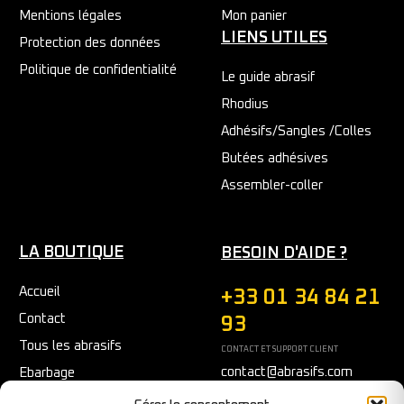
Mentions légales
Mon panier
LIENS UTILES
Protection des données
Politique de confidentialité
Le guide abrasif
Rhodius
Adhésifs/Sangles /Colles
Butées adhésives
Assembler-coller
LA BOUTIQUE
BESOIN D'AIDE ?
Accueil
+33 01 34 84 21
Contact
93
Tous les abrasifs
CONTACT ET SUPPORT CLIENT
contact@abrasifs.com
Ebarbage
Fraisage
Du Lundi au Vendredi