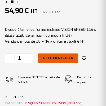
54,90
€
HT
65,88
€
TTC
Disque à lamelles forme inclinée VISION SPEED 115 x
22,23 G120 Ceramicon (corindon fritté)
Vendu par lots de 10 – (Prix unitaire : 5,49 € HT)
-
+
AJOUTER AU PANIER
Livraison OFFERTE à partir de
Distributeur
500€ HT
agréé
REF :
210655
CATÉGORIES :
DISQUES À LAMELLES VISION (MEULAGE)