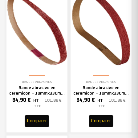
BANDES ABRASIVES
BANDES ABRASIVES
Bande abrasive en
Bande abrasive en
ceramicon – 10mmx330mm
ceramicon – 10mmx330mm
– Grain 60 – 333002 (x50)
– Grain 80 – 333003 (x50)
84,90
€
84,90
€
101,88
€
101,88
€
HT
HT
TTC
TTC
Comparer
Comparer