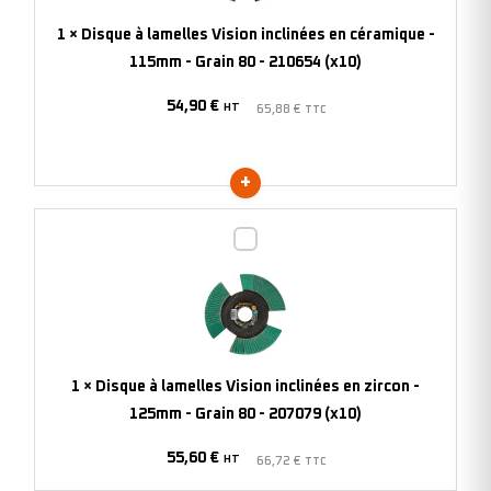
en
1
×
Disque à lamelles Vision inclinées en céramique -
céramique
115mm - Grain 80 - 210654 (x10)
-
54,90
€
115mm
HT
65,88
€
TTC
-
Grain
80
-
Disque
210654
à
(x10)
lamelles
Vision
inclinées
en
1
×
Disque à lamelles Vision inclinées en zircon -
zircon
125mm - Grain 80 - 207079 (x10)
-
55,60
€
125mm
HT
66,72
€
TTC
-