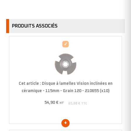
PRODUITS ASSOCIÉS
Disque
à
lamelles
Vision
inclinées
en
Cet article :
Disque à lamelles Vision inclinées en
céramique
céramique - 115mm - Grain 120 - 210655 (x10)
-
54,90
€
115mm
HT
65,88
€
TTC
-
Grain
120