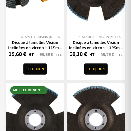
DISQUES À LAMELLES VISION (MEULAGE)
DISQUES À LAMELLES VISION (MEULAGE)
,
EN
Disque à lamelles Vision
Disque à lamelles Vision
inclinées en zircon – 115mm
inclinées en zircon – 125mm
– Grain 40 – 211306 (x5)
– Grain 60 – 210632 (x10)
19,60
€
38,10
€
23,52
€
45,72
€
HT
HT
TTC
TTC
Comparer
Comparer
MEILLEURE VENTE