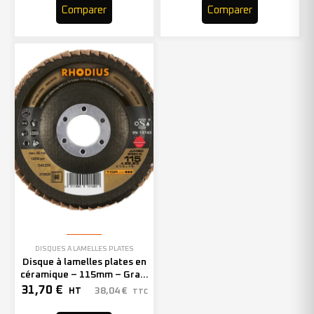
Comparer
Comparer
DISQUES À LAMELLES PLATES
Disque à lamelles plates en
céramique – 115mm – Grain
60 – 210620 (x10)
31,70
€
38,04
€
HT
TTC