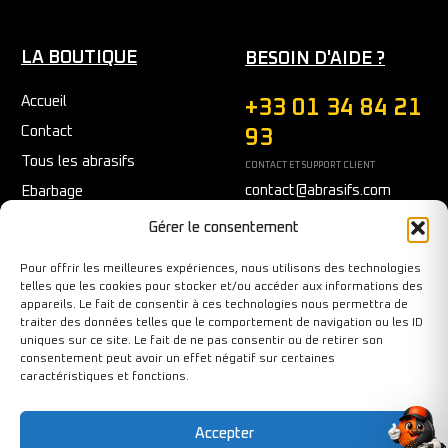
LA BOUTIQUE
BESOIN D'AIDE ?
Accueil
+33 01 34 84 21
Contact
93
Tous les abrasifs
CONTACT ET SUPPORT CLIENT
contact@abrasifs.com
Ebarbage
Fraisage
Du Lundi au Vendredi
Gérer le consentement
9h/12h - 14h/17h
Meulage/Polissage
Pour offrir les meilleures expériences, nous utilisons des technologies
Nettoyage
telles que les cookies pour stocker et/ou accéder aux informations des
appareils. Le fait de consentir à ces technologies nous permettra de
Outils diamantés
traiter des données telles que le comportement de navigation ou les ID
Ponçage
uniques sur ce site. Le fait de ne pas consentir ou de retirer son
consentement peut avoir un effet négatif sur certaines
Sécurité au travail
caractéristiques et fonctions.
Tronçonnage
Accepter