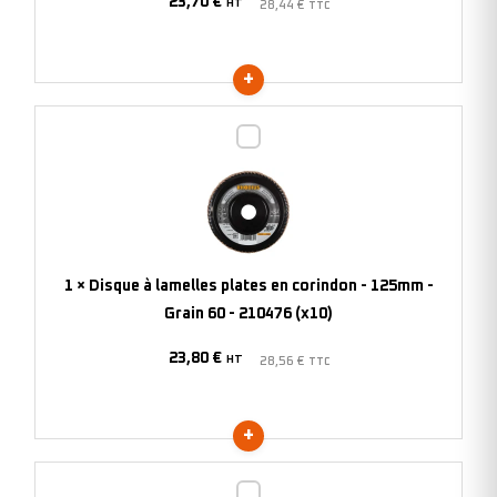
23,70
€
-
HT
28,44
€
TTC
Grain
80
-
202783
Disque
(x10)
à
lamelles
plates
en
corindon
1
×
Disque à lamelles plates en corindon - 125mm -
-
Grain 60 - 210476 (x10)
125mm
23,80
€
-
HT
28,56
€
TTC
Grain
60
-
210476
Disque
(x10)