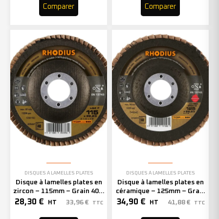
Comparer
Comparer
DISQUES À LAMELLES PLATES
DISQUES À LAMELLES PLATES
Disque à lamelles plates en
Disque à lamelles plates en
zircon – 115mm – Grain 40 –
céramique – 125mm – Grain
205497 (x10)
60 – 210623 (x10)
28,30
€
34,90
€
33,96
€
41,88
€
HT
HT
TTC
TTC