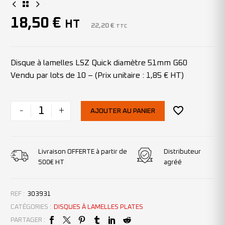
18,50
€
HT
22,20
€
TTC
Disque à lamelles LSZ Quick diamètre 51mm G60
Vendu par lots de 10 – (Prix unitaire : 1,85 € HT)
-
+
AJOUTER AU PANIER
Livraison OFFERTE à partir de
Distributeur
500€ HT
agréé
REF :
303931
CATÉGORIES :
DISQUES À LAMELLES PLATES
PARTAGER :