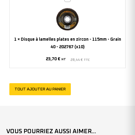
à
lamelles
plates
en
zircon
1
×
Disque à lamelles plates en zircon - 115mm - Grain
-
40 - 202767 (x10)
115mm
23,70
€
-
HT
28,44
€
TTC
Grain
40
-
TOUT AJOUTER AU PANIER
202767
(x10)
VOUS POURRIEZ AUSSI AIMER...