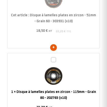
plates
en
zircon
Cet article :
Disque à lamelles plates en zircon - 51mm
-
- Grain 60 - 303931 (x10)
51mm
18,50
€
-
HT
22,20
€
TTC
Grain
60
-
303931
Disque
(x10)
à
lamelles
plates
en
zircon
1
×
Disque à lamelles plates en zircon - 115mm - Grain
-
80 - 202783 (x10)
115mm