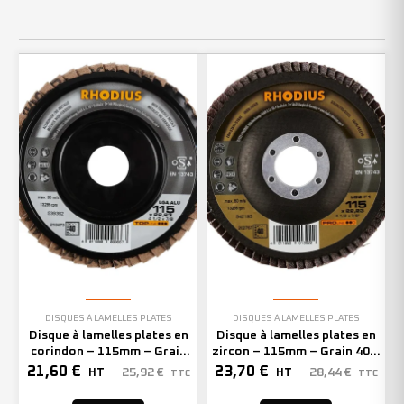
DISQUES À LAMELLES PLATES
DISQUES À LAMELLES PLATES
Disque à lamelles plates en
Disque à lamelles plates en
corindon – 115mm – Grain
zircon – 115mm – Grain 40 –
40 – 210473 (x10)
202767 (x10)
21,60
€
23,70
€
25,92
€
28,44
€
HT
HT
TTC
TTC