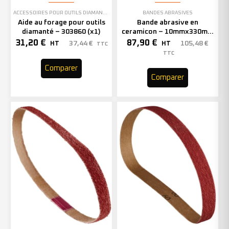
ACCESSOIRES POUR OUTILS DIAMANTÉS
BANDES ABRASIVES
Aide au forage pour outils
Bande abrasive en
diamanté – 303860 (x1)
ceramicon – 10mmx330mm
– Grain 40 – 333001 (x50)
31,20
€
87,90
€
37,44
€
105,48
€
HT
HT
TTC
TTC
Comparer
Comparer