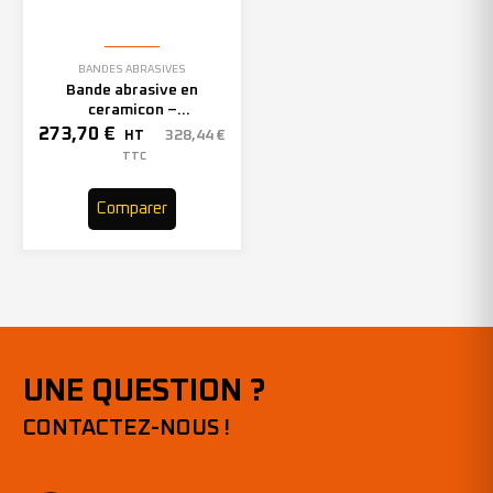
BANDES ABRASIVES
Bande abrasive en
ceramicon –
150mmx2000mm – Grain 40
273,70
€
328,44
€
HT
– 305969 (x10)
TTC
Comparer
UNE QUESTION ?
CONTACTEZ-NOUS !