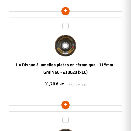
80
-
202783
Disque
(x10)
à
lamelles
plates
en
céramique
1
×
Disque à lamelles plates en céramique - 115mm -
-
Grain 60 - 210620 (x10)
115mm
31,70
€
-
HT
38,04
€
TTC
Grain
60
-
210620
Disque
(x10)
à