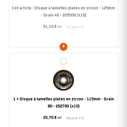
zircon
Cet article :
Disque à lamelles plates en zircon - 125mm
-
- Grain 40 - 205500 (x10)
125mm
31,10
€
-
HT
37,32
€
TTC
Grain
40
-
205500
Disque
(x10)
à
lamelles
plates
en
zircon
1
×
Disque à lamelles plates en zircon - 115mm - Grain
-
80 - 202783 (x10)
115mm
23,70
€
-
HT
28,44
€
TTC
Grain