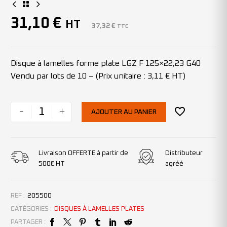
31,10
€
HT
37,32
€
TTC
Disque à lamelles forme plate LGZ F 125×22,23 G40
Vendu par lots de 10 – (Prix unitaire : 3,11 € HT)
-
+
AJOUTER AU PANIER
Livraison OFFERTE à partir de
Distributeur
500€ HT
agréé
REF :
205500
CATÉGORIES :
DISQUES À LAMELLES PLATES
PARTAGER :