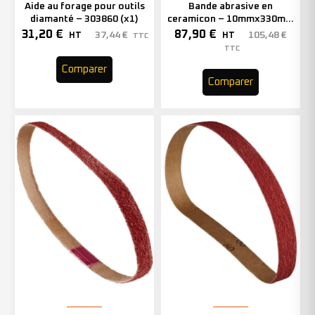
Aide au forage pour outils
Bande abrasive en
diamanté – 303860 (x1)
ceramicon – 10mmx330mm
– Grain 40 – 333001 (x50)
31,20
€
87,90
€
37,44
€
105,48
€
HT
HT
TTC
TTC
Comparer
Comparer