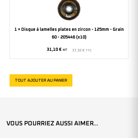
lamelles
plates
en
zircon
1
×
Disque à lamelles plates en zircon - 125mm - Grain
-
60 - 205446 (x10)
125mm
31,10
€
-
HT
37,32
€
TTC
Grain
60
-
TOUT AJOUTER AU PANIER
205446
(x10)
VOUS POURRIEZ AUSSI AIMER...