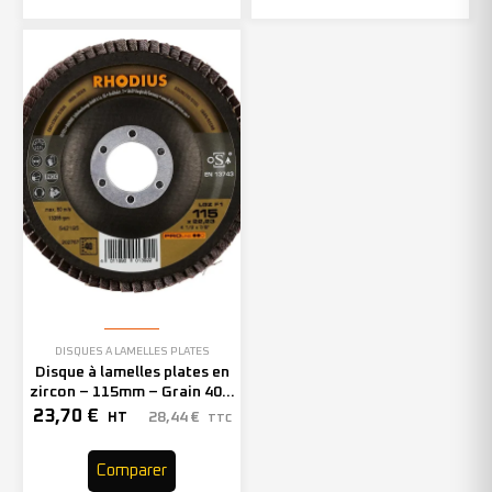
DISQUES À LAMELLES PLATES
Disque à lamelles plates en
zircon – 115mm – Grain 40 –
202767 (x10)
23,70
€
28,44
€
HT
TTC
Comparer