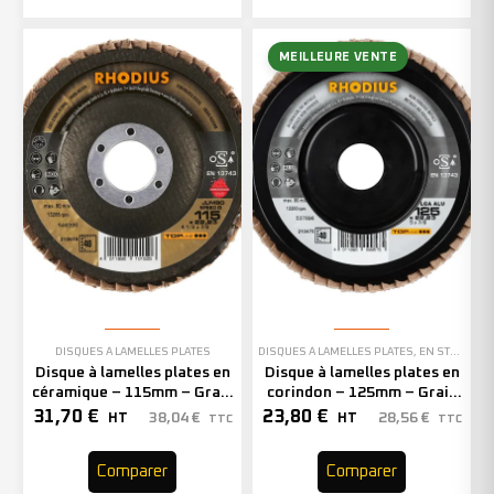
MEILLEURE VENTE
DISQUES À LAMELLES PLATES
DISQUES À LAMELLES PLATES
,
EN STOCK
Disque à lamelles plates en
Disque à lamelles plates en
céramique – 115mm – Grain
corindon – 125mm – Grain
40 – 210619 (x10)
40 – 210475 (x10)
31,70
€
23,80
€
38,04
€
28,56
€
HT
HT
TTC
TTC
Comparer
Comparer