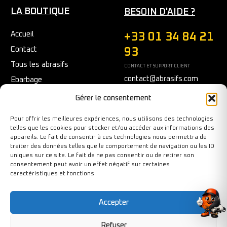
LA BOUTIQUE
BESOIN D'AIDE ?
Accueil
+33 01 34 84 21
Contact
93
Tous les abrasifs
CONTACT ET SUPPORT CLIENT
contact@abrasifs.com
Ebarbage
Fraisage
Du Lundi au Vendredi
Gérer le consentement
9h/12h - 14h/17h
Meulage/Polissage
Pour offrir les meilleures expériences, nous utilisons des technologies
Nettoyage
telles que les cookies pour stocker et/ou accéder aux informations des
appareils. Le fait de consentir à ces technologies nous permettra de
Outils diamantés
traiter des données telles que le comportement de navigation ou les ID
Ponçage
uniques sur ce site. Le fait de ne pas consentir ou de retirer son
consentement peut avoir un effet négatif sur certaines
Sécurité au travail
caractéristiques et fonctions.
Tronçonnage
Accepter
Refuser