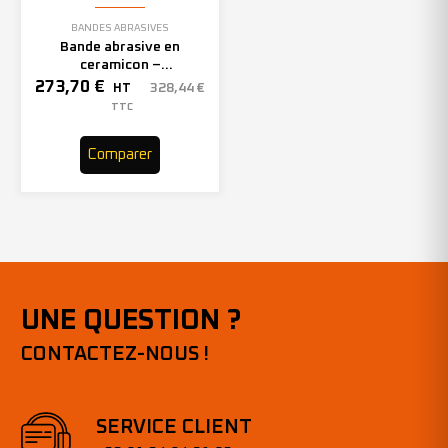
BANDES ABRASIVES
Bande abrasive en
ceramicon –
150mmx2000mm – Grain 40
273,70
€
328,44
€
HT
– 305969 (x10)
TTC
Comparer
UNE QUESTION ?
CONTACTEZ-NOUS !
SERVICE CLIENT