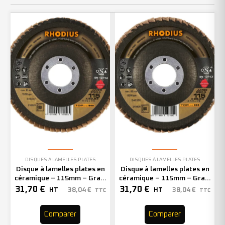
DISQUES À LAMELLES PLATES
DISQUES À LAMELLES PLATES
Disque à lamelles plates en
Disque à lamelles plates en
céramique – 115mm – Grain
céramique – 115mm – Grain
80 – 210621 (x10)
60 – 210620 (x10)
31,70
€
31,70
€
38,04
€
38,04
€
HT
HT
TTC
TTC
Comparer
Comparer