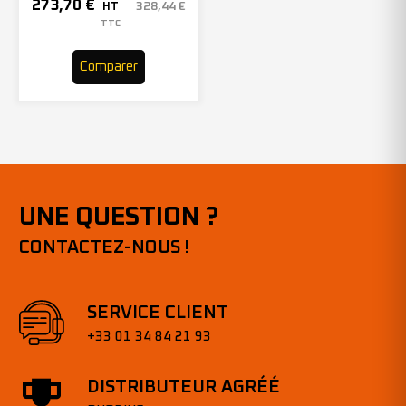
150mmx2000mm – Grain 40
273,70
€
328,44
€
HT
– 305969 (x10)
TTC
Comparer
UNE QUESTION ?
CONTACTEZ-NOUS !
SERVICE CLIENT
+33 01 34 84 21 93
DISTRIBUTEUR AGRÉÉ