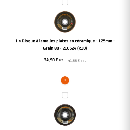
Disque
(x10)
à
lamelles
plates
en
céramique
1
×
Disque à lamelles plates en céramique - 125mm -
-
Grain 80 - 210624 (x10)
125mm
34,90
€
-
HT
41,88
€
TTC
Grain
80
-
210624
Disque
(x10)
à
lamelles
plates
en