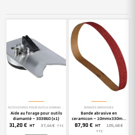
ACCESSOIRES POUR OUTILS DIAMANTÉS
BANDES ABRASIVES
Aide au forage pour outils
Bande abrasive en
diamanté – 303860 (x1)
ceramicon – 10mmx330mm
– Grain 40 – 333001 (x50)
31,20
€
87,90
€
37,44
€
105,48
€
HT
HT
TTC
TTC