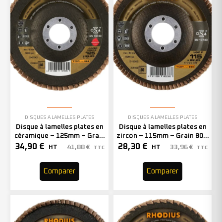
DISQUES À LAMELLES PLATES
DISQUES À LAMELLES PLATES
Disque à lamelles plates en
Disque à lamelles plates en
céramique – 125mm – Grain
zircon – 115mm – Grain 80 –
80 – 210624 (x10)
205499 (x10)
34,90
€
28,30
€
41,88
€
33,96
€
HT
HT
TTC
TTC
Comparer
Comparer