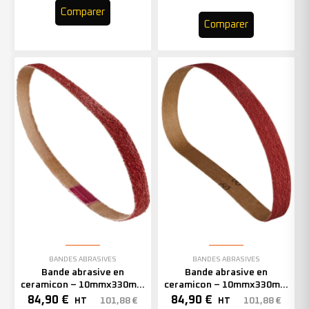
Comparer
Comparer
BANDES ABRASIVES
BANDES ABRASIVES
Bande abrasive en
Bande abrasive en
ceramicon – 10mmx330mm
ceramicon – 10mmx330mm
– Grain 60 – 333002 (x50)
– Grain 80 – 333003 (x50)
84,90
€
84,90
€
101,88
€
101,88
€
HT
HT