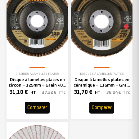
DISQUES À LAMELLES PLATES
DISQUES À LAMELLES PLATES
Disque à lamelles plates en
Disque à lamelles plates en
zircon – 125mm – Grain 40 –
céramique – 115mm – Grain
205500 (x10)
60 – 210620 (x10)
31,10
€
31,70
€
37,32
€
38,04
€
HT
HT
TTC
TTC
Comparer
Comparer