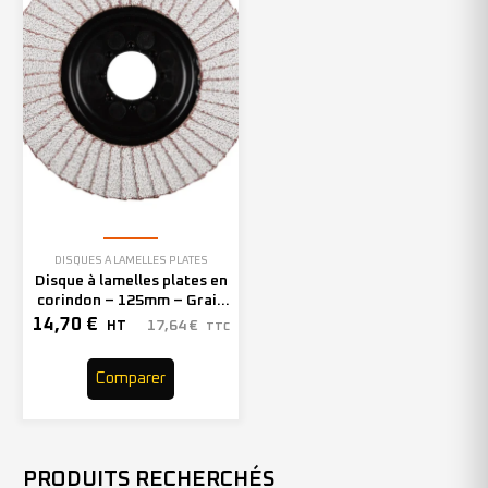
DISQUES À LAMELLES PLATES
Disque à lamelles plates en
corindon – 125mm – Grain
40 – 211314 (x5)
14,70
€
17,64
€
HT
TTC
Comparer
PRODUITS RECHERCHÉS