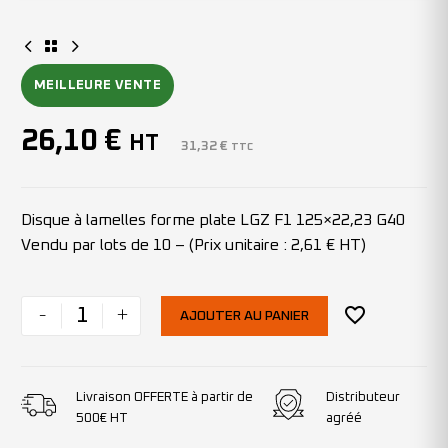
MEILLEURE VENTE
26,10
€
HT
31,32
€
TTC
Disque à lamelles forme plate LGZ F1 125×22,23 G40
Vendu par lots de 10 – (Prix unitaire : 2,61 € HT)
-
+
AJOUTER AU PANIER
Livraison OFFERTE à partir de
Distributeur
500€ HT
agréé