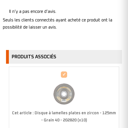
Il n’y a pas encore d’avis.
Seuls les clients connectés ayant acheté ce produit ont la
possibilité de laisser un avis.
PRODUITS ASSOCIÉS
Disque
à
lamelles
plates
en
zircon
Cet article :
Disque à lamelles plates en zircon - 125mm
-
- Grain 40 - 202820 (x10)
125mm