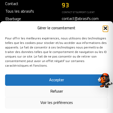
Contact
93
Tous les abrasifs
CONTACT ET SUPPORT CLIENT
contact@abrasifs.com
Ebarbage
Fraisage
Du Lundi au Vendredi
Gérer le consentement
9h/12h - 14h/17h
Meulage/Polissage
Pour offrir les meilleures expériences, nous utilisons des technologies
Nettoyage
telles que les cookies pour stocker et/ou accéder aux informations des
appareils. Le fait de consentir à ces technologies nous permettra de
Outils diamantés
traiter des données telles que le comportement de navigation ou les ID
Ponçage
uniques sur ce site. Le fait de ne pas consentir ou de retirer son
consentement peut avoir un effet négatif sur certaines
Sécurité au travail
caractéristiques et fonctions.
Tronçonnage
Accepter
Refuser
Copyright©BY-PIXCL 2026. Tous droits réservés.
Voir les préférences