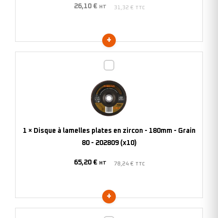
26,10
€
-
HT
31,32
€
TTC
Grain
40
-
202820
Disque
(x10)
à
lamelles
plates
en
zircon
1
×
Disque à lamelles plates en zircon - 180mm - Grain
-
80 - 202809 (x10)
180mm
65,20
€
-
HT
78,24
€
TTC
Grain
80
-
202809