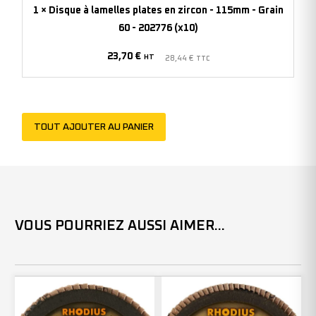
zircon
1
×
Disque à lamelles plates en zircon - 115mm - Grain
-
60 - 202776 (x10)
115mm
23,70
€
-
HT
28,44
€
TTC
Grain
60
-
TOUT AJOUTER AU PANIER
202776
(x10)
VOUS POURRIEZ AUSSI AIMER...