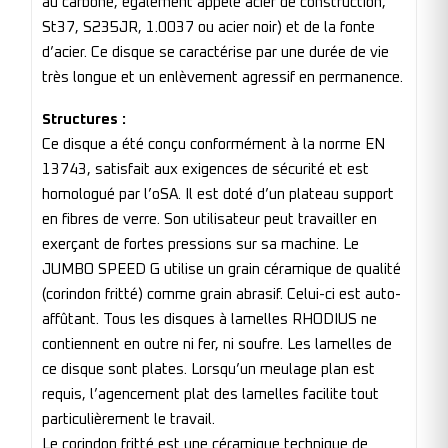
au carbone, également appelé acier de construction,
St37, S235JR, 1.0037 ou acier noir) et de la fonte
d’acier. Ce disque se caractérise par une durée de vie
très longue et un enlèvement agressif en permanence.
Structures :
Ce disque a été conçu conformément à la norme EN
13743, satisfait aux exigences de sécurité et est
homologué par l’oSA. Il est doté d’un plateau support
en fibres de verre. Son utilisateur peut travailler en
exerçant de fortes pressions sur sa machine. Le
JUMBO SPEED G utilise un grain céramique de qualité
(corindon fritté) comme grain abrasif. Celui-ci est auto-
affûtant. Tous les disques à lamelles RHODIUS ne
contiennent en outre ni fer, ni soufre. Les lamelles de
ce disque sont plates. Lorsqu’un meulage plan est
requis, l’agencement plat des lamelles facilite tout
particulièrement le travail.
Le corindon fritté est une céramique technique de