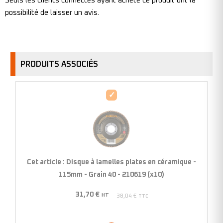
Seuls les clients connectés ayant acheté ce produit ont la
possibilité de laisser un avis.
PRODUITS ASSOCIÉS
Disque
à
lamelles
plates
en
céramique
Cet article :
Disque à lamelles plates en céramique -
-
115mm - Grain 40 - 210619 (x10)
115mm
31,70
€
-
HT
38,04
€
TTC
Grain
40