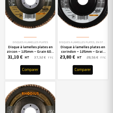
DISQUES À LAMELLES PLATES
DISQUES À LAMELLES PLATES
,
EN STOCK
Disque à lamelles plates en
Disque à lamelles plates en
zircon – 125mm – Grain 60 –
corindon – 125mm – Grain
205446 (x10)
60 – 210476 (x10)
31,10
€
23,80
€
37,32
€
28,56
€
HT
HT
TTC
TTC
Comparer
Comparer