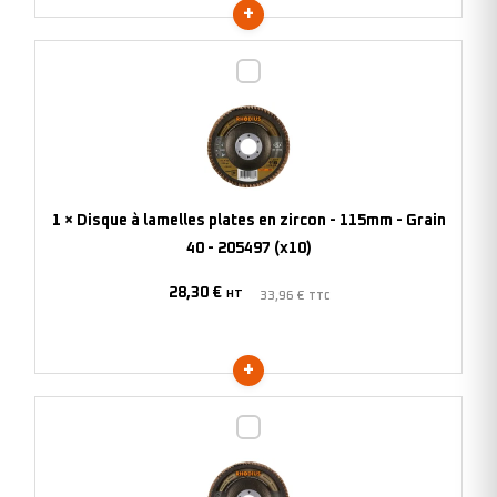
-
210619
Disque
(x10)
à
lamelles
plates
en
zircon
1
×
Disque à lamelles plates en zircon - 115mm - Grain
-
40 - 205497 (x10)
115mm
28,30
€
-
HT
33,96
€
TTC
Grain
40
-
205497
Disque
(x10)
à
lamelles