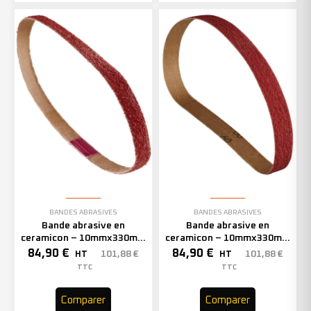
BANDES ABRASIVES
BANDES ABRASIVES
Bande abrasive en
Bande abrasive en
ceramicon – 10mmx330mm
ceramicon – 10mmx330mm
– Grain 60 – 333002 (x50)
– Grain 80 – 333003 (x50)
84,90
€
84,90
€
101,88
€
101,88
€
HT
HT
TTC
TTC
Comparer
Comparer