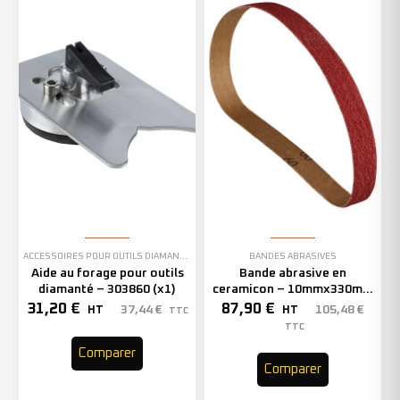
ACCESSOIRES POUR OUTILS DIAMANTÉS
BANDES ABRASIVES
Aide au forage pour outils
Bande abrasive en
diamanté – 303860 (x1)
ceramicon – 10mmx330mm
– Grain 40 – 333001 (x50)
31,20
€
87,90
€
37,44
€
105,48
€
HT
HT
TTC
TTC
Comparer
Comparer