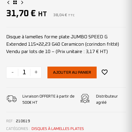
31,70
€
HT
38,04
€
TTC
Disque à lamelles forme plate JUMBO SPEED G
Extended 115×22,23 G40 Ceramicon (corindon fritté)
Vendu par lots de 10 – (Prix unitaire : 3,17 € HT)
-
+
AJOUTER AU PANIER
Livraison OFFERTE à partir de
Distributeur
500€ HT
agréé
REF :
210619
CATÉGORIES :
DISQUES À LAMELLES PLATES