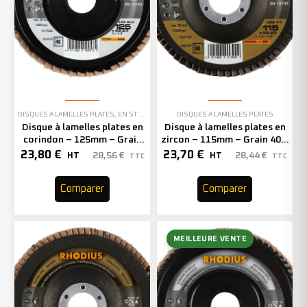
DISQUES À LAMELLES PLATES
,
EN STOCK
DISQUES À LAMELLES PLATES
Disque à lamelles plates en
Disque à lamelles plates en
corindon – 125mm – Grain
zircon – 115mm – Grain 40 –
40 – 210475 (x10)
202767 (x10)
23,80
€
23,70
€
28,56
€
28,44
€
HT
HT
TTC
TTC
Comparer
Comparer
MEILLEURE VENTE