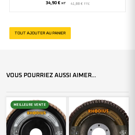
34,90
€
-
HT
41,88
€
TTC
Grain
60
-
TOUT AJOUTER AU PANIER
210623
(x10)
VOUS POURRIEZ AUSSI AIMER...
MEILLEURE VENTE