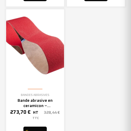
BANDES ABRASIVES
Bande abrasive en
ceramicon –
150mmx2000mm – Grain 40
273,70
€
328,44
€
HT
– 305969 (x10)
TTC