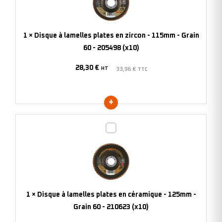
plates
en
zircon
1
×
Disque à lamelles plates en zircon - 115mm - Grain
-
60 - 205498 (x10)
115mm
28,30
€
-
HT
33,96
€
TTC
Grain
60
-
205498
Disque
(x10)
à
lamelles
plates
en
céramique
1
×
Disque à lamelles plates en céramique - 125mm -
-
Grain 60 - 210623 (x10)
125mm