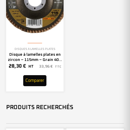
DISQUES À LAMELLES PLATES
Disque à lamelles plates en
zircon – 115mm – Grain 40 –
205497 (x10)
28,30
€
33,96
€
HT
TTC
Comparer
PRODUITS RECHERCHÉS