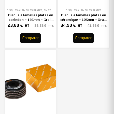
DISQUES À LAMELLES PLATES
,
EN STOCK
DISQUES À LAMELLES PLATES
Disque à lamelles plates en
Disque à lamelles plates en
corindon – 125mm – Grain
céramique – 125mm – Grain
40 – 210475 (x10)
80 – 210624 (x10)
23,80
€
34,90
€
28,56
€
41,88
€
HT
HT
TTC
TTC
Comparer
Comparer