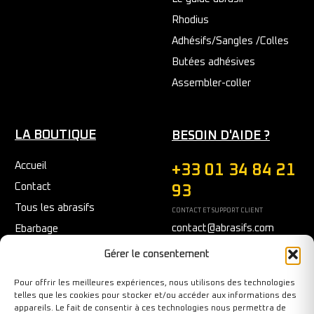
Rhodius
Adhésifs/Sangles /Colles
Butées adhésives
Assembler-coller
LA BOUTIQUE
BESOIN D'AIDE ?
Accueil
+33 01 34 84 21
Contact
93
Tous les abrasifs
CONTACT ET SUPPORT CLIENT
contact@abrasifs.com
Ebarbage
Fraisage
Du Lundi au Vendredi
Gérer le consentement
9h/12h - 14h/17h
Meulage/Polissage
Pour offrir les meilleures expériences, nous utilisons des technologies
Nettoyage
telles que les cookies pour stocker et/ou accéder aux informations des
appareils. Le fait de consentir à ces technologies nous permettra de
Outils diamantés