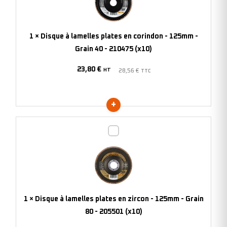
plates
en
corindon
1
×
Disque à lamelles plates en corindon - 125mm -
-
Grain 40 - 210475 (x10)
125mm
23,80
€
-
HT
28,56
€
TTC
Grain
40
-
210475
Disque
(x10)
à
lamelles
plates
en
zircon
1
×
Disque à lamelles plates en zircon - 125mm - Grain
-
80 - 205501 (x10)
125mm