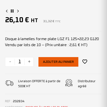
26,10
€
HT
31,32
€
TTC
Disque à lamelles forme plate LGZ F1 125×22,23 G120
Vendu par lots de 10 – (Prix unitaire : 2,61 € HT)
-
+
AJOUTER AU PANIER
Livraison OFFERTE à partir de
Distributeur
500€ HT
agréé
REF :
202834