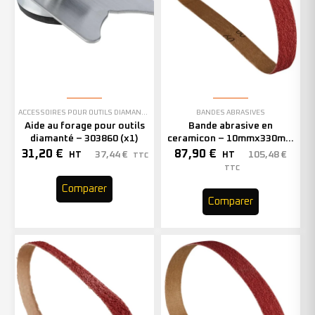
ACCESSOIRES POUR OUTILS DIAMANTÉS
BANDES ABRASIVES
Aide au forage pour outils
Bande abrasive en
diamanté – 303860 (x1)
ceramicon – 10mmx330mm
– Grain 40 – 333001 (x50)
31,20
€
87,90
€
37,44
€
105,48
€
HT
HT
TTC
TTC
Comparer
Comparer