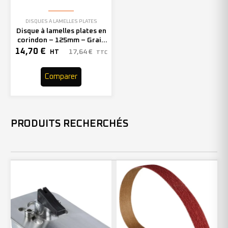
DISQUES À LAMELLES PLATES
Disque à lamelles plates en
corindon – 125mm – Grain
60 – 211315 (x5)
14,70
€
17,64
€
HT
TTC
Comparer
PRODUITS RECHERCHÉS