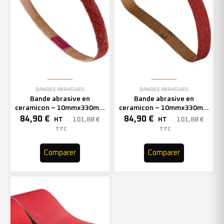
BANDES ABRASIVES
BANDES ABRASIVES
Bande abrasive en
Bande abrasive en
ceramicon – 10mmx330mm
ceramicon – 10mmx330mm
– Grain 60 – 333002 (x50)
– Grain 80 – 333003 (x50)
84,90
€
84,90
€
101,88
€
101,88
€
HT
HT
TTC
TTC
Comparer
Comparer