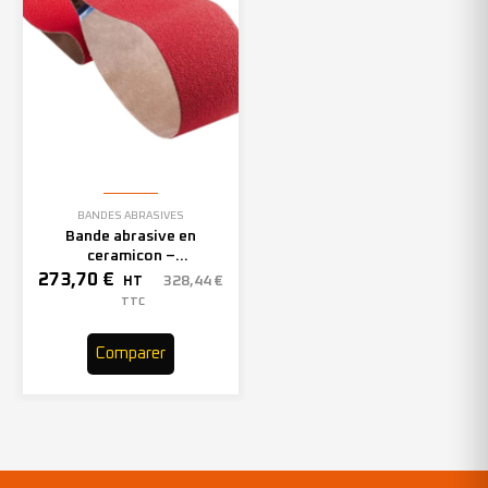
BANDES ABRASIVES
Bande abrasive en
ceramicon –
150mmx2000mm – Grain 40
273,70
€
328,44
€
HT
– 305969 (x10)
TTC
Comparer