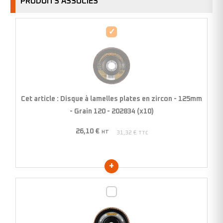
PRODUITS ASSOCIÉS
Disque
à
lamelles
plates
en
zircon
Cet article :
Disque à lamelles plates en zircon - 125mm
-
- Grain 120 - 202834 (x10)
125mm
26,10
€
-
HT
31,32
€
TTC
Grain
120
-
202834
Disque
(x10)
à
lamelles