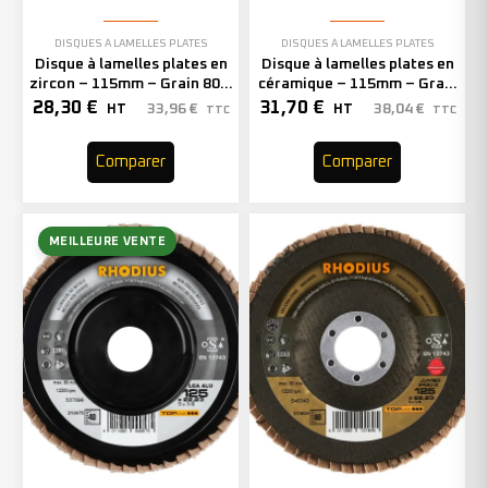
DISQUES À LAMELLES PLATES
DISQUES À LAMELLES PLATES
Disque à lamelles plates en
Disque à lamelles plates en
zircon – 115mm – Grain 80 –
céramique – 115mm – Grain
205499 (x10)
40 – 210619 (x10)
28,30
€
31,70
€
33,96
€
38,04
€
HT
HT
TTC
TTC
Comparer
Comparer
MEILLEURE VENTE