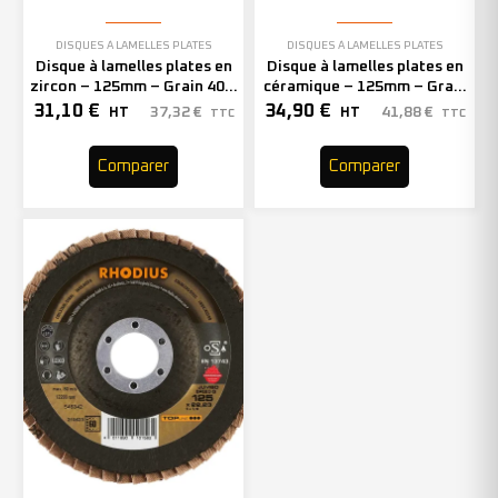
DISQUES À LAMELLES PLATES
DISQUES À LAMELLES PLATES
Disque à lamelles plates en
Disque à lamelles plates en
zircon – 125mm – Grain 40 –
céramique – 125mm – Grain
205500 (x10)
80 – 210624 (x10)
31,10
€
34,90
€
37,32
€
41,88
€
HT
HT
TTC
TTC
Comparer
Comparer