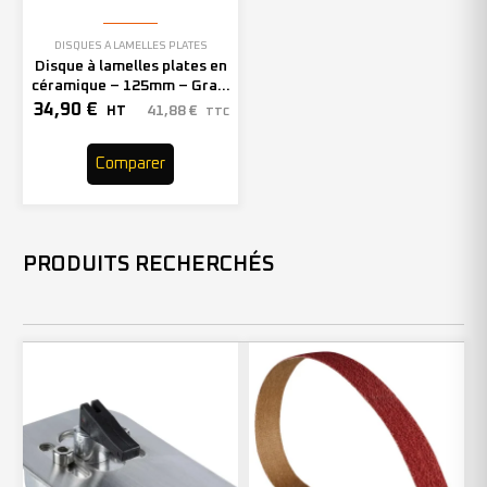
DISQUES À LAMELLES PLATES
Disque à lamelles plates en
céramique – 125mm – Grain
60 – 210623 (x10)
34,90
€
41,88
€
HT
TTC
Comparer
PRODUITS RECHERCHÉS