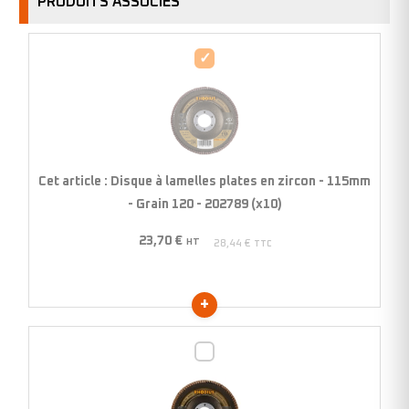
PRODUITS ASSOCIÉS
Disque
à
lamelles
plates
en
zircon
Cet article :
Disque à lamelles plates en zircon - 115mm
-
- Grain 120 - 202789 (x10)
115mm
23,70
€
-
HT
28,44
€
TTC
Grain
120
-
202789
Disque
(x10)
à
lamelles