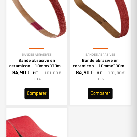
BANDES ABRASIVES
BANDES ABRASIVES
Bande abrasive en
Bande abrasive en
ceramicon – 10mmx330mm
ceramicon – 10mmx330mm
– Grain 60 – 333002 (x50)
– Grain 80 – 333003 (x50)
84,90
€
84,90
€
101,88
€
101,88
€
HT
HT
TTC
TTC
Comparer
Comparer