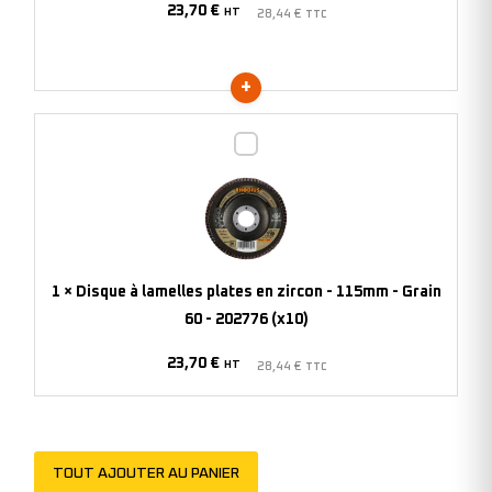
23,70
€
-
HT
28,44
€
TTC
Grain
40
-
202767
Disque
(x10)
à
lamelles
plates
en
zircon
1
×
Disque à lamelles plates en zircon - 115mm - Grain
-
60 - 202776 (x10)
115mm
23,70
€
-
HT
28,44
€
TTC
Grain
60
-
TOUT AJOUTER AU PANIER
202776