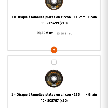
plates
en
zircon
1
×
Disque à lamelles plates en zircon - 115mm - Grain
-
80 - 205499 (x10)
115mm
28,30
€
-
HT
33,96
€
TTC
Grain
80
-
205499
Disque
(x10)
à
lamelles
plates
en
zircon
1
×
Disque à lamelles plates en zircon - 115mm - Grain
-
40 - 202767 (x10)
115mm