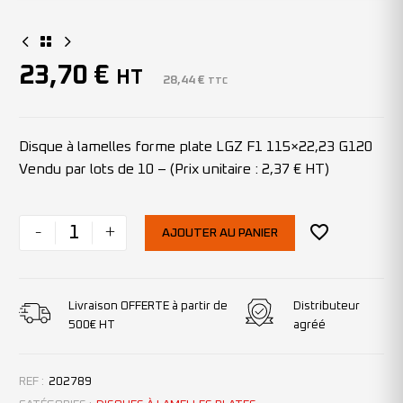
23,70
€
HT
28,44
€
TTC
Disque à lamelles forme plate LGZ F1 115×22,23 G120
Vendu par lots de 10 – (Prix unitaire : 2,37 € HT)
-
+
AJOUTER AU PANIER
Livraison OFFERTE à partir de
Distributeur
500€ HT
agréé
REF :
202789