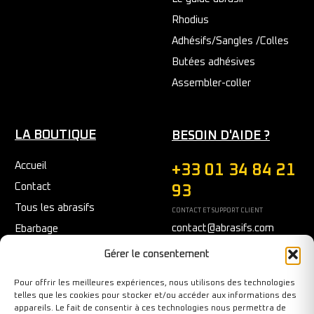
Rhodius
Adhésifs/Sangles /Colles
Butées adhésives
Assembler-coller
LA BOUTIQUE
BESOIN D'AIDE ?
Accueil
+33 01 34 84 21
Contact
93
Tous les abrasifs
CONTACT ET SUPPORT CLIENT
contact@abrasifs.com
Ebarbage
Fraisage
Du Lundi au Vendredi
Gérer le consentement
9h/12h - 14h/17h
Meulage/Polissage
Pour offrir les meilleures expériences, nous utilisons des technologies
Nettoyage
telles que les cookies pour stocker et/ou accéder aux informations des
appareils. Le fait de consentir à ces technologies nous permettra de
Outils diamantés