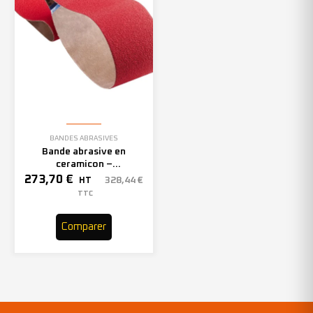
BANDES ABRASIVES
Bande abrasive en
ceramicon –
150mmx2000mm – Grain 40
273,70
€
328,44
€
HT
– 305969 (x10)
TTC
Comparer