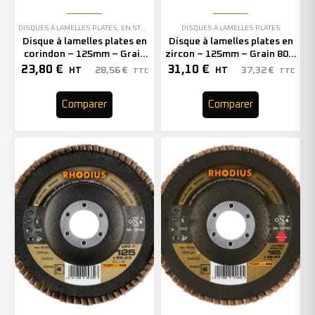
DISQUES À LAMELLES PLATES
,
EN STOCK
DISQUES À LAMELLES PLATES
Disque à lamelles plates en
Disque à lamelles plates en
corindon – 125mm – Grain
zircon – 125mm – Grain 80 –
60 – 210476 (x10)
205501 (x10)
23,80
€
31,10
€
28,56
€
37,32
€
HT
HT
TTC
TTC
Comparer
Comparer