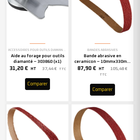
ACCESSOIRES POUR OUTILS DIAMANTÉS
BANDES ABRASIVES
Aide au forage pour outils
Bande abrasive en
diamanté – 303860 (x1)
ceramicon – 10mmx330mm
– Grain 40 – 333001 (x50)
31,20
€
87,90
€
37,44
€
105,48
€
HT
HT
TTC
TTC
Comparer
Comparer