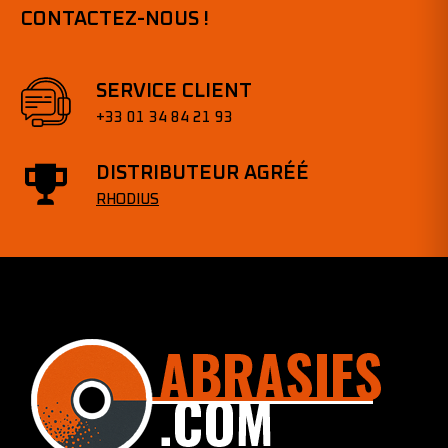
CONTACTEZ-NOUS !
SERVICE CLIENT
+33 01 34 84 21 93
DISTRIBUTEUR AGRÉÉ
RHODIUS