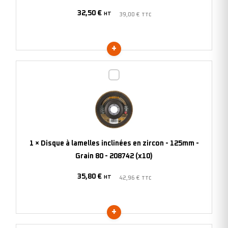
115mm
32,50
€
-
HT
39,00
€
TTC
Grain
60
-
208744
Disque
(x10)
à
lamelles
inclinées
en
zircon
1
×
Disque à lamelles inclinées en zircon - 125mm -
-
Grain 80 - 208742 (x10)
125mm
35,80
€
-
HT
42,96
€
TTC
Grain
80
-
208742