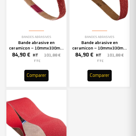
BANDES ABRASIVES
BANDES ABRASIVES
Bande abrasive en
Bande abrasive en
ceramicon – 10mmx330mm
ceramicon – 10mmx330mm
– Grain 60 – 333002 (x50)
– Grain 80 – 333003 (x50)
84,90
€
84,90
€
101,88
€
101,88
€
HT
HT
TTC
TTC
Comparer
Comparer