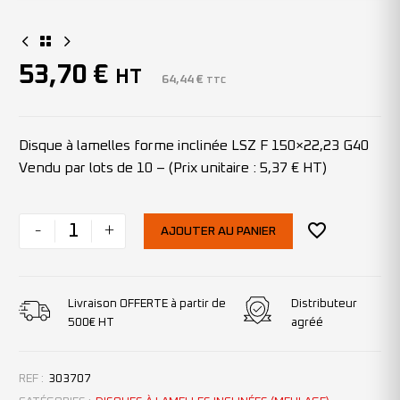
53,70
€
HT
64,44
€
TTC
Disque à lamelles forme inclinée LSZ F 150×22,23 G40
Vendu par lots de 10 – (Prix unitaire : 5,37 € HT)
-
+
AJOUTER AU PANIER
Livraison OFFERTE à partir de
Distributeur
500€ HT
agréé
REF :
303707