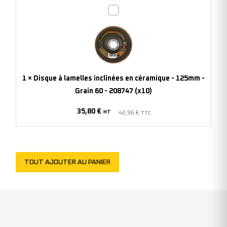
Disque
(x10)
à
lamelles
inclinées
en
céramique
1
×
Disque à lamelles inclinées en céramique - 125mm -
-
Grain 60 - 208747 (x10)
125mm
35,80
€
-
HT
42,96
€
TTC
Grain
60
-
TOUT AJOUTER AU PANIER
208747
(x10)