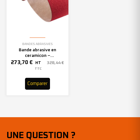
BANDES ABRASIVES
Bande abrasive en
ceramicon –
150mmx2000mm – Grain 40
273,70
€
328,44
€
HT
– 305969 (x10)
TTC
Comparer
UNE QUESTION ?