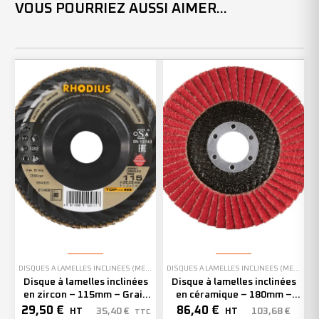
VOUS POURRIEZ AUSSI AIMER...
DISQUES À LAMELLES INCLINÉES (MEULAGE)
DISQUES À LAMELLES INCLINÉES (MEULAGE)
Disque à lamelles inclinées
Disque à lamelles inclinées
en zircon – 115mm – Grain
en céramique – 180mm –
80 – 211409 (x10)
Grain 40 – 209812 (x10)
29,50
€
86,40
€
35,40
€
103,68
€
HT
HT
TTC