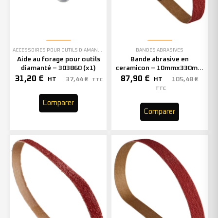
ACCESSOIRES POUR OUTILS DIAMANTÉS
BANDES ABRASIVES
Aide au forage pour outils
Bande abrasive en
diamanté – 303860 (x1)
ceramicon – 10mmx330mm
– Grain 40 – 333001 (x50)
31,20
€
87,90
€
37,44
€
105,48
€
HT
HT
TTC
TTC
Comparer
Comparer