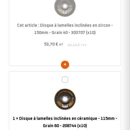
lamelles
inclinées
en
zircon
Cet article :
Disque à lamelles inclinées en zircon -
-
150mm - Grain 40 - 303707 (x10)
150mm
53,70
€
-
HT
64,44
€
TTC
Grain
40
-
303707
Disque
(x10)
à
lamelles
inclinées
en
céramique
1
×
Disque à lamelles inclinées en céramique - 115mm -
-
Grain 60 - 208744 (x10)