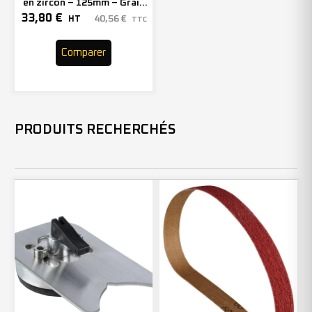
en zircon – 125mm – Grain
40 – 211410 (x10)
33,80
€
40,56
€
HT
TTC
Comparer
PRODUITS RECHERCHÉS