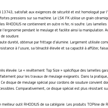
3743, satisfait aux exigences de sécurité et est homologué par l’oS
e fortes pressions sur sa machine. Le LSK FK utilise un grain céramiqu
lles RHODIUS ne contiennent en outre ni fer, ni soufre. Les lamelles
 l’ergonomie pendant le meulage et facilite ainsi la manipulation. 
 de soudure.
 haute dureté, obtenue par frittage d’alumine. Largement utilisée 
istance à l’usure, sa ténacité élevée et sa capacité à affûter, faisa
très élevée. Le « revêtement Top Size » spécifique des lamelles 
rfaitement pour les travaux de meulage exigeants. Dans la pratiqu
. Ce disque de meulage spécial pour cordons de soudure convient do
cessibles. Comparativement, ce disque spécial est plus résistant sur
r le meilleur outil RHODIUS de sa catégorie. Les produits TOPline d