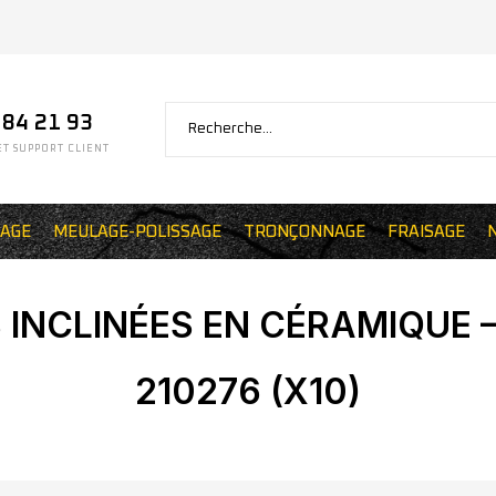
 84 21 93
T SUPPORT CLIENT
AGE
MEULAGE-POLISSAGE
TRONÇONNAGE
FRAISAGE
INCLINÉES EN CÉRAMIQUE –
210276 (X10)