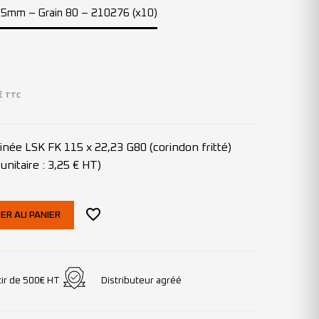
115mm – Grain 80 – 210276 (x10)
€
TTC
inée LSK FK 115 x 22,23 G80 (corindon fritté)
unitaire : 3,25 € HT)
ER AU PANIER
tir de 500€ HT
Distributeur agréé