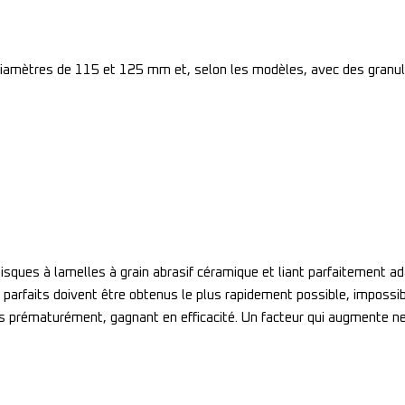
diamètres de 115 et 125 mm et, selon les modèles, avec des granu
sques à lamelles à grain abrasif céramique et liant parfaitement a
ts parfaits doivent être obtenus le plus rapidement possible, impo
as prématurément, gagnant en efficacité. Un facteur qui augmente ne