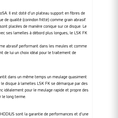
A. Il est doté d’un plateau support en fibres de
e de qualité (corindon fritté) comme grain abrasif.
 sont placées de manière conique sur ce disque. Le
Avec ses lamelles à débord plus longues, le LSK FK
comme abrasif performant dans les meules et comme
nt de lui un choix idéal pour le traitement de
garantit dans un même temps un meulage quasiment
e, le disque à lamelles LSK FK se démarque par des
nc idéalement pour le meulage rapide et propre des
 le long terme.
e RHODIUS sont la garantie de performances et d’une