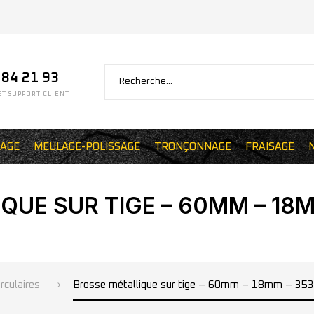
 84 21 93
T SUPPORT CLIENT
AGE
MEULAGE-POLISSAGE
TRONÇONNAGE
FRAISAGE
UE SUR TIGE – 60MM – 18M
rculaires
Brosse métallique sur tige – 60mm – 18mm – 353