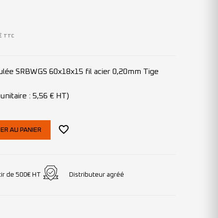
€
TTC
dulée SRBWGS 60x18x15 fil acier 0,20mm Tige
unitaire : 5,56 € HT)
ER AU PANIER
tir de 500€ HT
Distributeur agréé