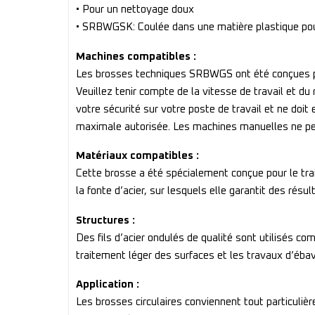
• Pour un nettoyage doux
• SRBWGSK: Coulée dans une matière plastique pour 
Machines compatibles :
Les brosses techniques SRBWGS ont été conçues pou
Veuillez tenir compte de la vitesse de travail et d
votre sécurité sur votre poste de travail et ne doi
maximale autorisée. Les machines manuelles ne pe
Matériaux compatibles :
Cette brosse a été spécialement conçue pour le trai
la fonte d’acier, sur lesquels elle garantit des résult
Structures :
Des fils d’acier ondulés de qualité sont utilisés c
traitement léger des surfaces et les travaux d’ébav
Application :
Les brosses circulaires conviennent tout particuliè