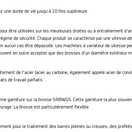
une durée de vie jusqu’à 10 fois supérieure.
r être utilisées sur les meuleuses droites ou à entraînement d’arb
u régime de sécurité. Chaque produit se caractérise par une vitesse d
t en aucun cas être dépassée. Les machines à variateur de vitesse pe
uvent en outre accepter que des brosses d’un diamètre extérieur 
tement de l’acier (acier au carbone, également appelé acier de cons
ats de travail parfaits.
omme garniture sur la brosse SRBWGS. Cette garniture la plus souvent
urage. La brosse est particulièrement flexible.
rement pour le traitement des barres pleines ou creuses, des profil