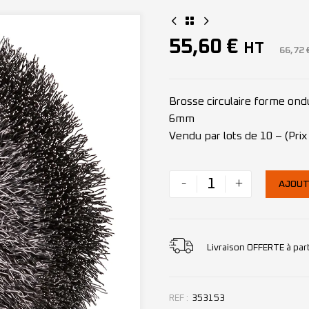
55,60
€
HT
66,72
Brosse circulaire forme on
6mm
Vendu par lots de 10 – (Prix 
-
+
AJOUT
Livraison OFFERTE à par
REF :
353153