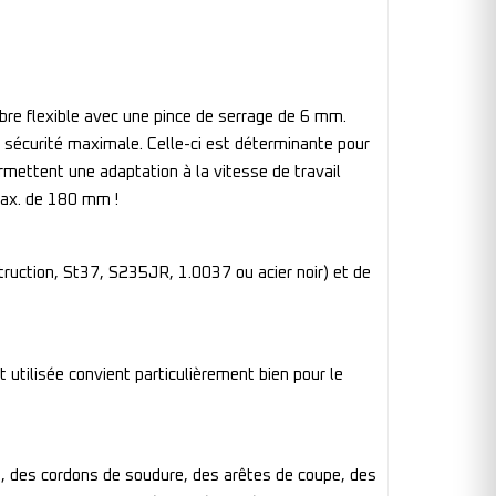
re flexible avec une pince de serrage de 6 mm.
e sécurité maximale. Celle-ci est déterminante pour
rmettent une adaptation à la vitesse de travail
max. de 180 mm !
truction, St37, S235JR, 1.0037 ou acier noir) et de
 utilisée convient particulièrement bien pour le
és, des cordons de soudure, des arêtes de coupe, des