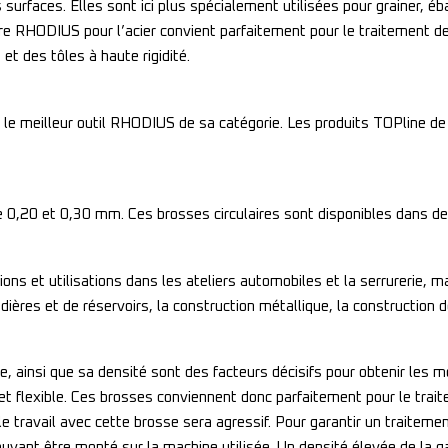
urfaces. Elles sont ici plus spécialement utilisées pour grainer, ébav
ire RHODIUS pour l’acier convient parfaitement pour le traitement de l’
 et des tôles à haute rigidité.
r le meilleur outil RHODIUS de sa catégorie. Les produits TOPline 
 0,20 et 0,30 mm. Ces brosses circulaires sont disponibles dans d
ions et utilisations dans les ateliers automobiles et la serrurerie, ma
ières et de réservoirs, la construction métallique, la construction 
e, ainsi que sa densité sont des facteurs décisifs pour obtenir les m
e et flexible. Ces brosses conviennent donc parfaitement pour le tra
 le travail avec cette brosse sera agressif. Pour garantir un traiteme
ouvant être monté sur la machine utilisée. Un densité élevée de la 