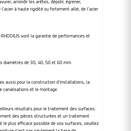
urer, arrondir les arêtes, dépolir, égrener,
acier à haute rigidité ou fortement allié, de l’acier
de RHODIUS sont la garantie de performances et
es diamètres de 30, 40, 50 et 60 mm.
is aussi pour la construction d’installations, la
de canalisations et le montage.
eilleurs résultats pour le traitement des surfaces.
itement des pièces structurées et un traitement
nt le plus efficace possible de vos surfaces, veuillez
garniture n’est pas seulement la base de