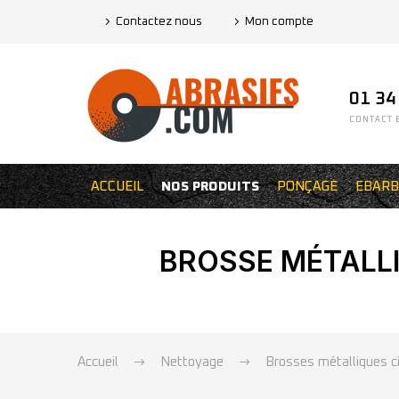
Contactez nous
Mon compte
01 34
CONTACT E
ACCUEIL
NOS PRODUITS
PONÇAGE
EBARB
BROSSE MÉTALLIQ
Accueil
Nettoyage
Brosses métalliques ci