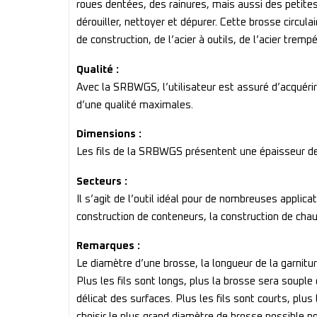
roues dentées, des rainures, mais aussi des petites s
dérouiller, nettoyer et dépurer. Cette brosse circula
de construction, de l’acier à outils, de l’acier trempé
Qualité :
Avec la SRBWGS, l’utilisateur est assuré d’acquéri
d’une qualité maximales.
Dimensions :
Les fils de la SRBWGS présentent une épaisseur de
Secteurs :
Il s’agit de l’outil idéal pour de nombreuses applicat
construction de conteneurs, la construction de chaud
Remarques :
Le diamètre d’une brosse, la longueur de la garnitur
Plus les fils sont longs, plus la brosse sera soupl
délicat des surfaces. Plus les fils sont courts, plus
choisir le plus grand diamètre de brosse possible p