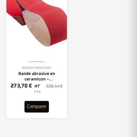
BANDES ABRASIVES
Bande abrasive en
ceramicon –
150mmx2000mm – Grain 40
273,70
€
328,44
€
HT
– 305969 (x10)
TTC
Comparer