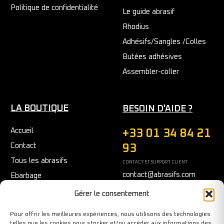
Politique de confidentialité
Le guide abrasif
Rhodius
Adhésifs/Sangles /Colles
Butées adhésives
Assembler-coller
LA BOUTIQUE
BESOIN D'AIDE ?
Accueil
+33 01 34 84 21
Contact
93
Tous les abrasifs
CONTACT ET SUPPORT CLIENT
contact@abrasifs.com
Ebarbage
Fraisage
Du Lundi au Vendredi
Gérer le consentement
9h/12h - 14h/17h
Meulage/Polissage
Pour offrir les meilleures expériences, nous utilisons des technologies
Nettoyage
telles que les cookies pour stocker et/ou accéder aux informations des