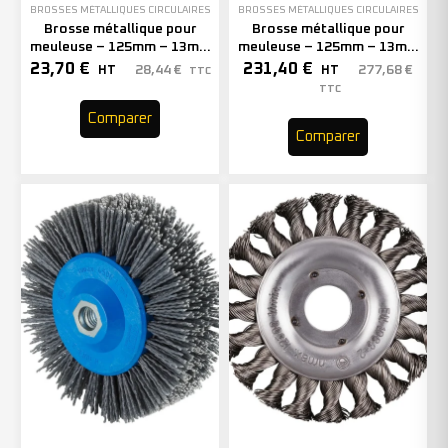
BROSSES MÉTALLIQUES CIRCULAIRES
BROSSES MÉTALLIQUES CIRCULAIRES
Brosse métallique pour
Brosse métallique pour
meuleuse – 125mm – 13mm
meuleuse – 125mm – 13mm
– 353006 (x1)
– 353082 (x10)
23,70
€
231,40
€
28,44
€
277,68
€
HT
HT
TTC
TTC
Comparer
Comparer