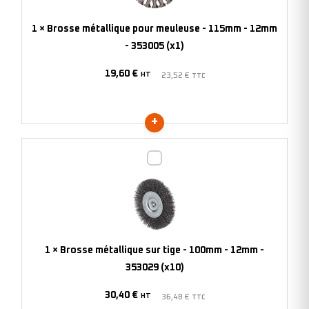
-
115mm
1
×
Brosse métallique pour meuleuse - 115mm - 12mm
-
- 353005 (x1)
12mm
19,60
€
-
HT
23,52
€
TTC
353005
(x1)
Brosse
métallique
sur
tige
-
100mm
1
×
Brosse métallique sur tige - 100mm - 12mm -
-
353029 (x10)
12mm
30,40
€
-
HT
36,48
€
TTC