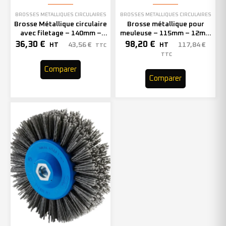
BROSSES MÉTALLIQUES CIRCULAIRES
BROSSES MÉTALLIQUES CIRCULAIRES
Brosse Métallique circulaire
Brosse métallique pour
avec filetage – 140mm –
meuleuse – 115mm – 12mm
Grain 80 – 353121 (x1)
– 353077 (x10)
36,30
€
98,20
€
43,56
€
117,84
€
HT
HT
TTC
TTC
Comparer
Comparer