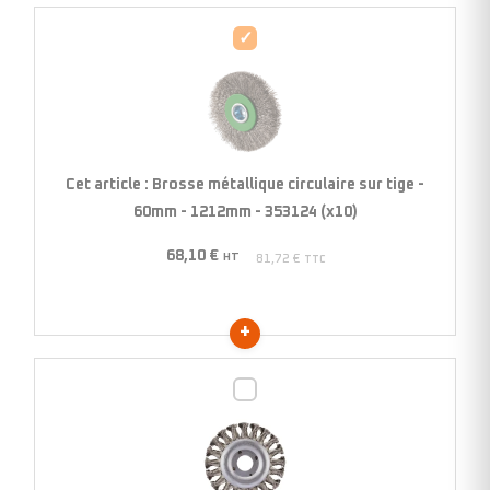
Brosse
métallique
circulaire
sur
tige
-
Cet article :
Brosse métallique circulaire sur tige -
60mm
60mm - 1212mm - 353124 (x10)
-
68,10
€
1212mm
HT
81,72
€
TTC
-
353124
(x10)
Brosse
métallique
pour
meuleuse