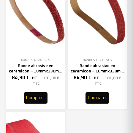
BANDES ABRASIVES
BANDES ABRASIVES
Bande abrasive en
Bande abrasive en
ceramicon – 10mmx330mm
ceramicon – 10mmx330mm
– Grain 60 – 333002 (x50)
– Grain 80 – 333003 (x50)
84,90
€
84,90
€
101,88
€
101,88
€
HT
HT
TTC
TTC
Comparer
Comparer