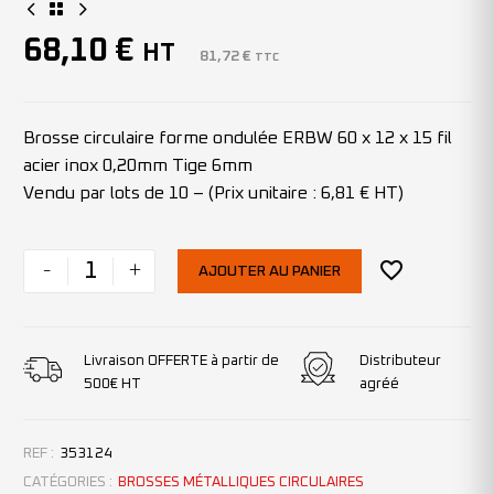
68,10
€
HT
81,72
€
TTC
Brosse circulaire forme ondulée ERBW 60 x 12 x 15 fil
acier inox 0,20mm Tige 6mm
Vendu par lots de 10 – (Prix unitaire : 6,81 € HT)
-
+
AJOUTER AU PANIER
Livraison OFFERTE à partir de
Distributeur
500€ HT
agréé
REF :
353124
CATÉGORIES :
BROSSES MÉTALLIQUES CIRCULAIRES