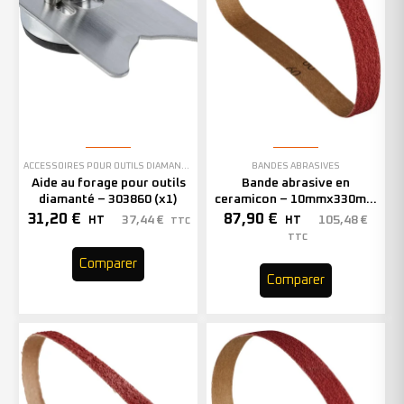
ACCESSOIRES POUR OUTILS DIAMANTÉS
BANDES ABRASIVES
Aide au forage pour outils
Bande abrasive en
diamanté – 303860 (x1)
ceramicon – 10mmx330mm
– Grain 40 – 333001 (x50)
31,20
€
87,90
€
37,44
€
105,48
€
HT
HT
TTC
TTC
Comparer
Comparer