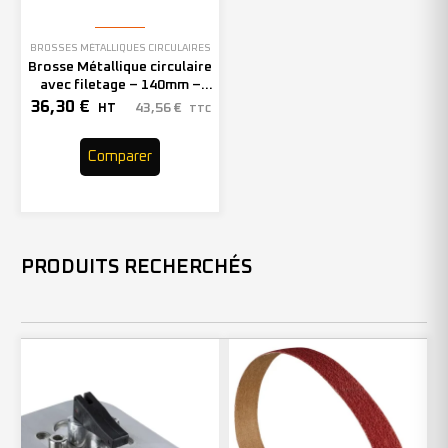
BROSSES MÉTALLIQUES CIRCULAIRES
Brosse Métallique circulaire
avec filetage – 140mm –
Grain 60 – 353120 (x1)
36,30
€
43,56
€
HT
TTC
Comparer
PRODUITS RECHERCHÉS