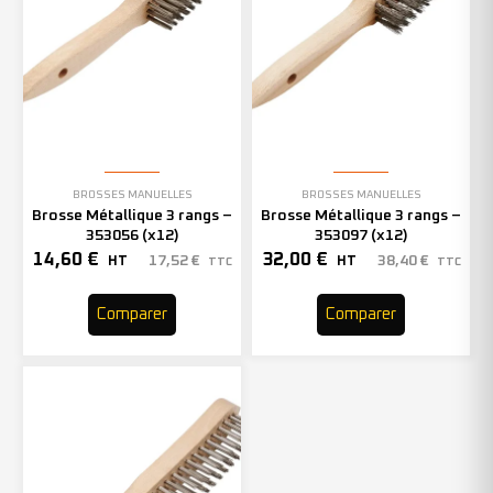
BROSSES MANUELLES
BROSSES MANUELLES
Brosse Métallique 3 rangs –
Brosse Métallique 3 rangs –
353056 (x12)
353097 (x12)
14,60
€
32,00
€
17,52
€
38,40
€
HT
HT
TTC
TTC
Comparer
Comparer