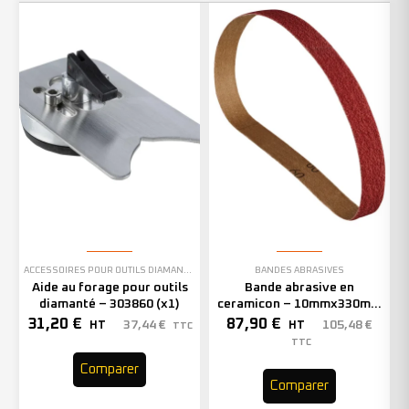
ACCESSOIRES POUR OUTILS DIAMANTÉS
BANDES ABRASIVES
Aide au forage pour outils
Bande abrasive en
diamanté – 303860 (x1)
ceramicon – 10mmx330mm
– Grain 40 – 333001 (x50)
31,20
€
87,90
€
37,44
€
105,48
€
HT
HT
TTC
TTC
Comparer
Comparer