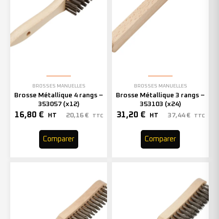
BROSSES MANUELLES
BROSSES MANUELLES
Brosse Métallique 4 rangs –
Brosse Métallique 3 rangs –
353057 (x12)
353103 (x24)
16,80
€
31,20
€
20,16
€
37,44
€
HT
HT
TTC
TTC
Comparer
Comparer