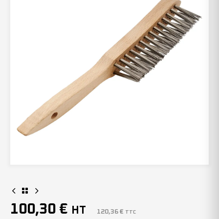
100,30
€
HT
120,36
€
TTC