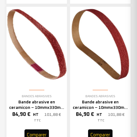
BANDES ABRASIVES
BANDES ABRASIVES
Bande abrasive en
Bande abrasive en
ceramicon – 10mmx330mm
ceramicon – 10mmx330mm
– Grain 60 – 333002 (x50)
– Grain 80 – 333003 (x50)
84,90
€
84,90
€
101,88
€
101,88
€
HT
HT
TTC
TTC
Comparer
Comparer