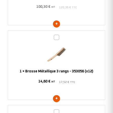
(x12)
100,30
€
HT
120,36
€
TTC
Brosse
Métallique
3
rangs
-
353056
1
×
Brosse Métallique 3 rangs - 353056 (x12)
(x12)
14,60
€
HT
17,52
€
TTC
Brosse