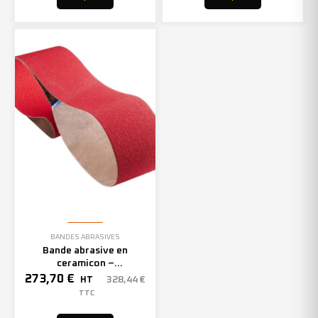
BANDES ABRASIVES
Bande abrasive en
ceramicon –
150mmx2000mm – Grain 40
273,70
€
328,44
€
HT
– 305969 (x10)
TTC