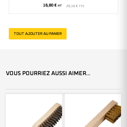
16,80
€
HT
20,16
€
TTC
TOUT AJOUTER AU PANIER
VOUS POURRIEZ AUSSI AIMER...