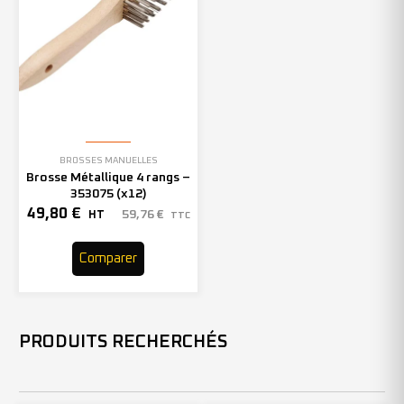
BROSSES MANUELLES
Brosse Métallique 4 rangs –
353075 (x12)
49,80
€
59,76
€
HT
TTC
Comparer
PRODUITS RECHERCHÉS