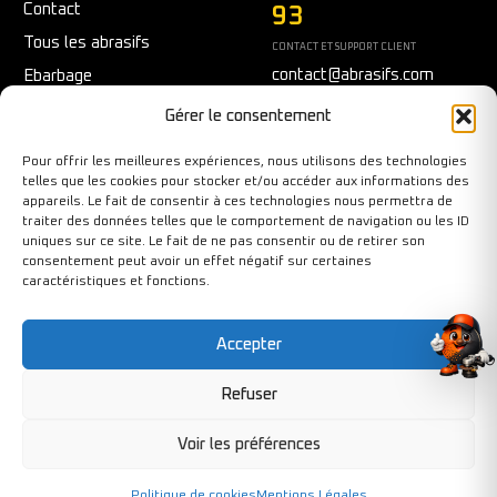
Contact
93
Tous les abrasifs
CONTACT ET SUPPORT CLIENT
contact@abrasifs.com
Ebarbage
Fraisage
Du Lundi au Vendredi
Gérer le consentement
9h/12h - 14h/17h
Meulage/Polissage
Pour offrir les meilleures expériences, nous utilisons des technologies
Nettoyage
telles que les cookies pour stocker et/ou accéder aux informations des
appareils. Le fait de consentir à ces technologies nous permettra de
Outils diamantés
traiter des données telles que le comportement de navigation ou les ID
Ponçage
uniques sur ce site. Le fait de ne pas consentir ou de retirer son
consentement peut avoir un effet négatif sur certaines
Sécurité au travail
caractéristiques et fonctions.
Tronçonnage
Accepter
Refuser
Copyright©BY-PIXCL 2026. Tous droits réservés.
Voir les préférences
Politique de cookies
Mentions Légales