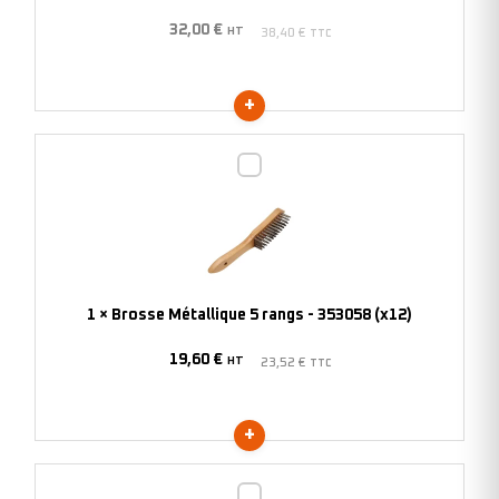
(x12)
32,00
€
HT
38,40
€
TTC
Brosse
Métallique
5
rangs
-
353058
1
×
Brosse Métallique 5 rangs - 353058 (x12)
(x12)
19,60
€
HT
23,52
€
TTC
Brosse