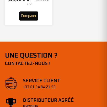
HT
– 305969 (x10)
TTC
Comparer
UNE QUESTION ?
CONTACTEZ-NOUS !
SERVICE CLIENT
+33 01 34 84 21 93
DISTRIBUTEUR AGRÉÉ
RHODIUS