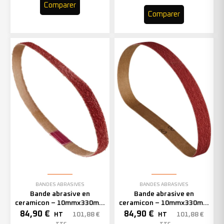
Comparer
Comparer
BANDES ABRASIVES
BANDES ABRASIVES
Bande abrasive en
Bande abrasive en
ceramicon – 10mmx330mm
ceramicon – 10mmx330mm
– Grain 60 – 333002 (x50)
– Grain 80 – 333003 (x50)
84,90
€
84,90
€
101,88
€
101,88
€
HT
HT
TTC
TTC