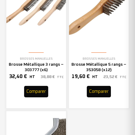
BROSSES MANUELLES
BROSSES MANUELLES
Brosse Métallique 3 rangs –
Brosse Métallique 5 rangs –
303777 (x6)
353058 (x12)
32,40
€
19,60
€
38,88
€
23,52
€
HT
HT
TTC
TTC
Comparer
Comparer