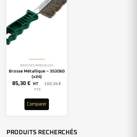
BROSSES MANUELLES
Brosse Métallique – 353060
(x24)
85,30
€
102,36
€
HT
TTC
Comparer
PRODUITS RECHERCHÉS