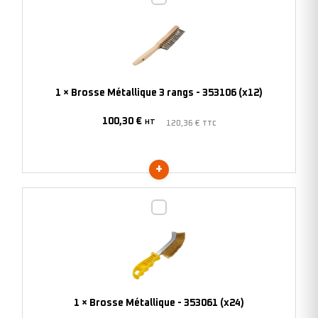
Métallique
3
rangs
-
353106
1
×
Brosse Métallique 3 rangs - 353106 (x12)
(x12)
100,30
€
HT
120,36
€
TTC
Brosse
Métallique
-
353061
(x24)
1
×
Brosse Métallique - 353061 (x24)