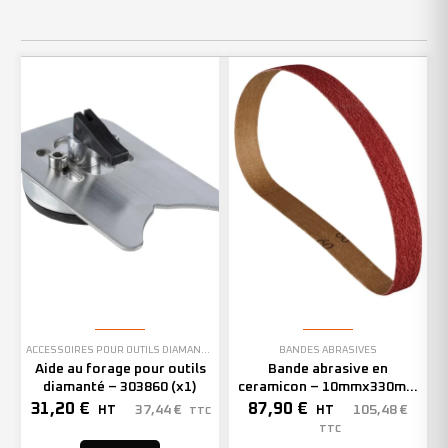
ACCESSOIRES POUR OUTILS DIAMANTÉS
BANDES ABRASIVES
Aide au forage pour outils
Bande abrasive en
diamanté – 303860 (x1)
ceramicon – 10mmx330mm
– Grain 40 – 333001 (x50)
31,20
€
87,90
€
37,44
€
105,48
€
HT
HT
TTC
TTC