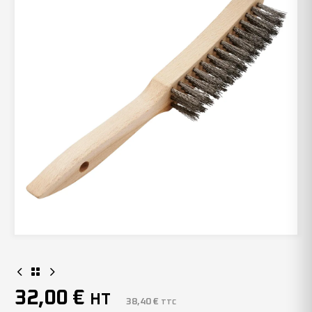
32,00
€
HT
38,40
€
TTC