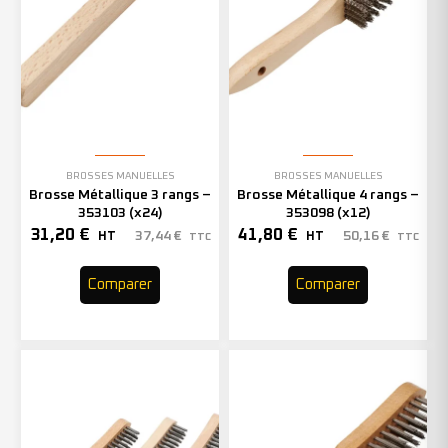
BROSSES MANUELLES
BROSSES MANUELLES
Brosse Métallique 3 rangs –
Brosse Métallique 4 rangs –
353103 (x24)
353098 (x12)
31,20
€
41,80
€
37,44
€
50,16
€
HT
HT
TTC
TTC
Comparer
Comparer