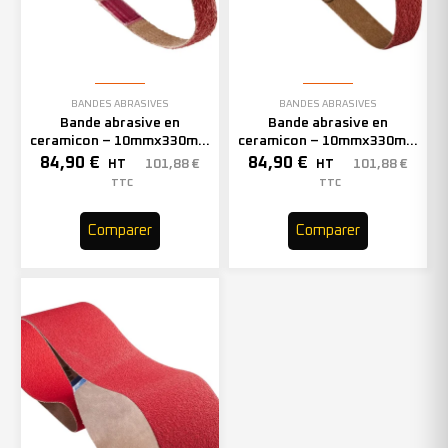
BANDES ABRASIVES
BANDES ABRASIVES
Bande abrasive en
Bande abrasive en
ceramicon – 10mmx330mm
ceramicon – 10mmx330mm
– Grain 60 – 333002 (x50)
– Grain 80 – 333003 (x50)
84,90
€
84,90
€
101,88
€
101,88
€
HT
HT
TTC
TTC
Comparer
Comparer