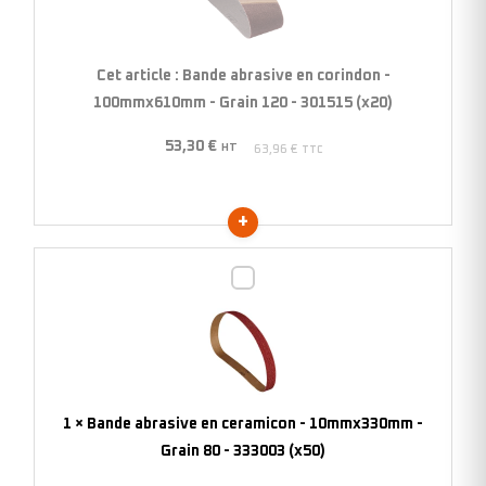
corindon
-
100mmx610mm
Cet article :
Bande abrasive en corindon -
-
100mmx610mm - Grain 120 - 301515 (x20)
Grain
53,30
€
120
HT
63,96
€
TTC
-
301515
(x20)
Bande
abrasive
en
ceramicon
-
10mmx330mm
1
×
Bande abrasive en ceramicon - 10mmx330mm -
-
Grain 80 - 333003 (x50)
Grain