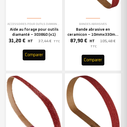
ACCESSOIRES POUR OUTILS DIAMANTÉS
BANDES ABRASIVES
Aide au forage pour outils
Bande abrasive en
diamanté – 303860 (x1)
ceramicon – 10mmx330mm
– Grain 40 – 333001 (x50)
31,20
€
87,90
€
37,44
€
105,48
€
HT
HT
TTC
TTC
Comparer
Comparer