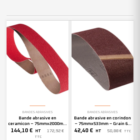
BANDES ABRASIVES
BANDES ABRASIVES
Bande abrasive en
Bande abrasive en corindon
ceramicon – 75mmx2000mm
– 75mmx533mm – Grain 60
– Grain 40 – 305966 (x10)
– 301423 (x20)
144,10
€
42,40
€
172,92
€
50,88
€
HT
HT
TTC
TTC