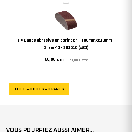
Bande
abrasive
en
corindon
-
100mmx610mm
1
×
Bande abrasive en corindon - 100mmx610mm -
-
Grain 40 - 301510 (x20)
Grain
60,90
€
40
HT
73,08
€
TTC
-
301510
(x20)
TOUT AJOUTER AU PANIER
VOUS POURRIEZ AUSSI AIMER...