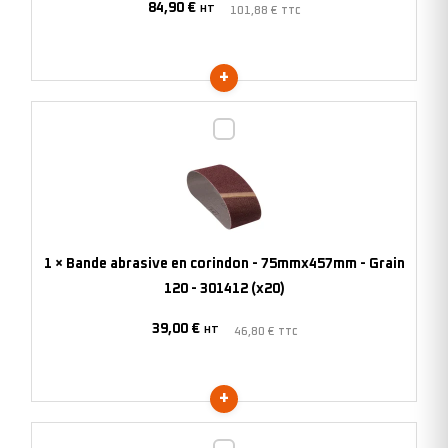
84,90
€
80
HT
101,88
€
TTC
-
333003
(x50)
Bande
abrasive
en
corindon
-
75mmx457mm
1
×
Bande abrasive en corindon - 75mmx457mm - Grain
-
120 - 301412 (x20)
Grain
39,00
€
120
HT
46,80
€
TTC
-
301412
(x20)