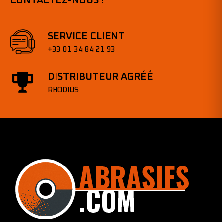
CONTACTEZ-NOUS !
SERVICE CLIENT
+33 01 34 84 21 93
DISTRIBUTEUR AGRÉÉ
RHODIUS