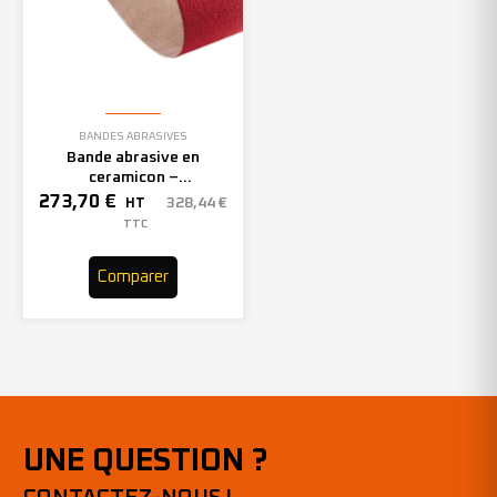
BANDES ABRASIVES
Bande abrasive en
ceramicon –
150mmx2000mm – Grain 40
273,70
€
328,44
€
HT
– 305969 (x10)
TTC
Comparer
UNE QUESTION ?