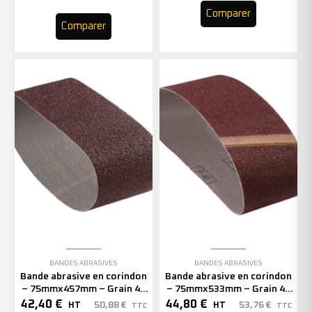
Comparer
Comparer
BANDES ABRASIVES
BANDES ABRASIVES
Bande abrasive en corindon
Bande abrasive en corindon
– 75mmx457mm – Grain 40
– 75mmx533mm – Grain 40
– 301408 (x20)
– 301421 (x20)
42,40
€
44,80
€
50,88
€
53,76
€
HT
HT
TTC
TTC