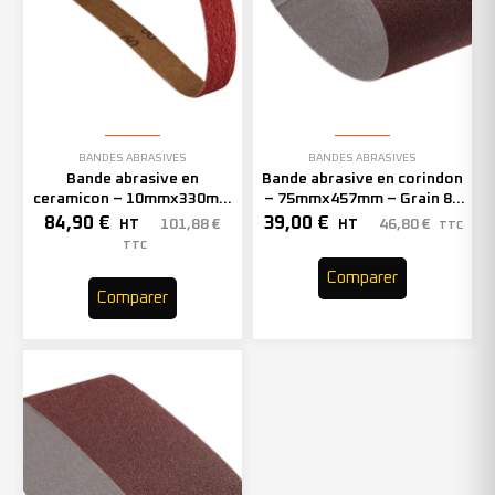
BANDES ABRASIVES
BANDES ABRASIVES
Bande abrasive en
Bande abrasive en corindon
ceramicon – 10mmx330mm
– 75mmx457mm – Grain 80
– Grain 80 – 333003 (x50)
– 301410 (x20)
84,90
€
39,00
€
101,88
€
46,80
€
HT
HT
TTC
TTC
Comparer
Comparer