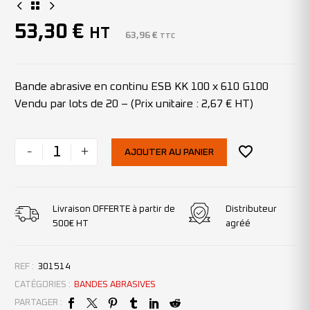
53,30
€
HT
63,96
€
TTC
Bande abrasive en continu ESB KK 100 x 610 G100
Vendu par lots de 20 – (Prix unitaire : 2,67 € HT)
-
+
AJOUTER AU PANIER
Livraison OFFERTE à partir de
Distributeur
500€ HT
agréé
REF :
301514
CATÉGORIES :
BANDES ABRASIVES
PARTAGER :