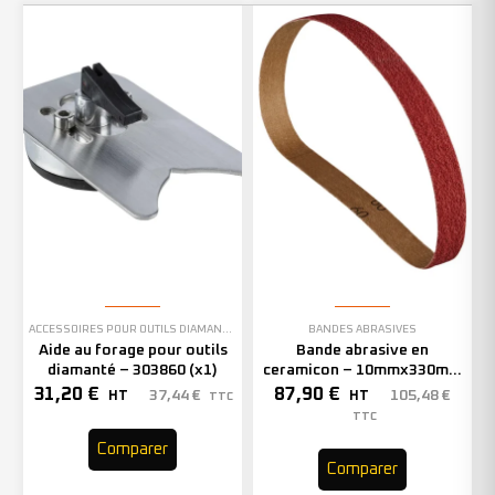
ACCESSOIRES POUR OUTILS DIAMANTÉS
BANDES ABRASIVES
Aide au forage pour outils
Bande abrasive en
diamanté – 303860 (x1)
ceramicon – 10mmx330mm
– Grain 40 – 333001 (x50)
31,20
€
87,90
€
37,44
€
105,48
€
HT
HT
TTC
TTC
Comparer
Comparer