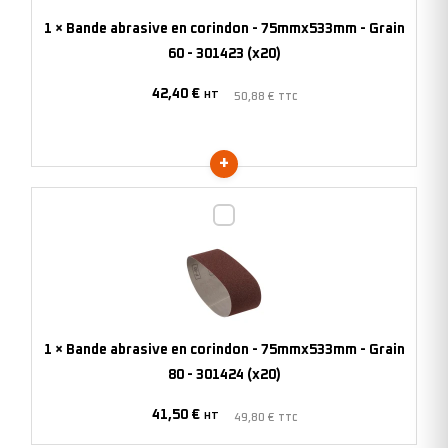
75mmx533mm
1
×
Bande abrasive en corindon - 75mmx533mm - Grain
-
60 - 301423 (x20)
Grain
42,40
€
60
HT
50,88
€
TTC
-
301423
(x20)
Bande
abrasive
en
corindon
-
75mmx533mm
1
×
Bande abrasive en corindon - 75mmx533mm - Grain
-
80 - 301424 (x20)
Grain
41,50
€
80
HT
49,80
€
TTC
-