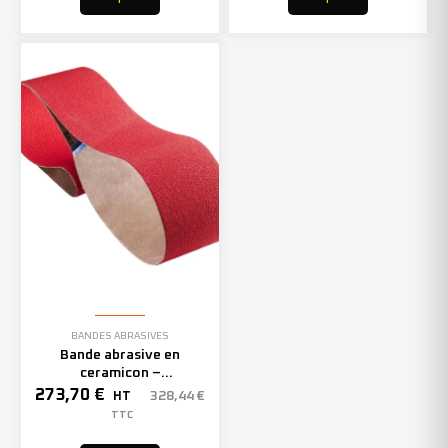
BANDES ABRASIVES
Bande abrasive en
ceramicon –
150mmx2000mm – Grain 40
273,70
€
328,44
€
HT
– 305969 (x10)
TTC