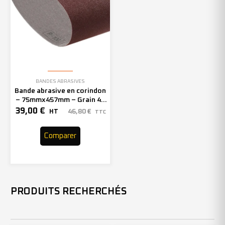
BANDES ABRASIVES
Bande abrasive en corindon
– 75mmx457mm – Grain 40
– 301411 (x20)
39,00
€
46,80
€
HT
TTC
Comparer
PRODUITS RECHERCHÉS