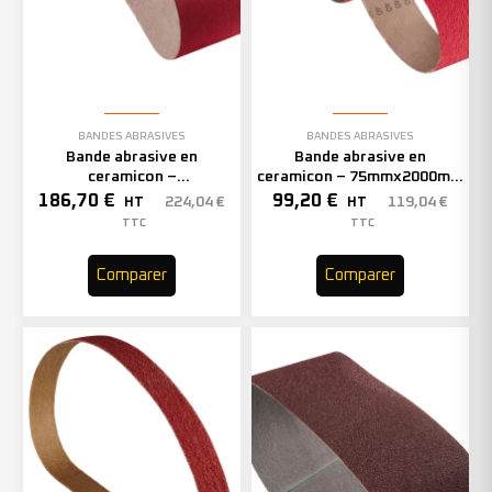
BANDES ABRASIVES
BANDES ABRASIVES
Bande abrasive en
Bande abrasive en
ceramicon –
ceramicon – 75mmx2000mm
150mmx2000mm – Grain 80
– Grain 80 – 305968 (x10)
186,70
€
99,20
€
224,04
€
119,04
€
HT
HT
– 305971 (x10)
TTC
TTC
Comparer
Comparer