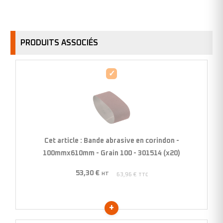
PRODUITS ASSOCIÉS
Bande
abrasive
en
corindon
-
100mmx610mm
Cet article :
Bande abrasive en corindon -
-
100mmx610mm - Grain 100 - 301514 (x20)
Grain
53,30
€
100
HT
63,96
€
TTC
-
301514
(x20)