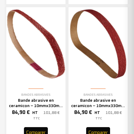
BANDES ABRASIVES
BANDES ABRASIVES
Bande abrasive en
Bande abrasive en
ceramicon – 10mmx330mm
ceramicon – 10mmx330mm
– Grain 60 – 333002 (x50)
– Grain 80 – 333003 (x50)
84,90
€
84,90
€
101,88
€
101,88
€
HT
HT
TTC
TTC
Comparer
Comparer