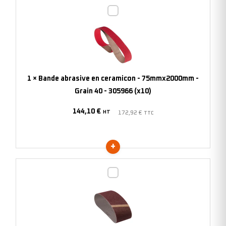
Bande
abrasive
en
ceramicon
-
75mmx2000mm
1
×
Bande abrasive en ceramicon - 75mmx2000mm -
-
Grain 40 - 305966 (x10)
Grain
144,10
€
40
HT
172,92
€
TTC
-
305966
(x10)
Bande
abrasive
en
corindon
-