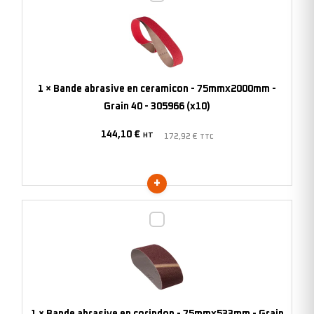
abrasive
en
ceramicon
-
75mmx2000mm
1
×
Bande abrasive en ceramicon - 75mmx2000mm -
-
Grain 40 - 305966 (x10)
Grain
144,10
€
40
HT
172,92
€
TTC
-
305966
(x10)
Bande
abrasive
en
corindon
-
75mmx533mm
1
×
Bande abrasive en corindon - 75mmx533mm - Grain