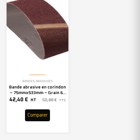
BANDES ABRASIVES
Bande abrasive en corindon
– 75mmx533mm – Grain 60
– 301423 (x20)
42,40
€
50,88
€
HT
TTC
Comparer