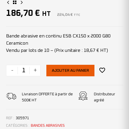
186,70
€
HT
224,04
€
TTC
Bande abrasive en continu ESB CX150 x 2000 G80
Ceramicon
Vendu par lots de 10 – (Prix unitaire : 18,67 € HT)
-
+
AJOUTER AU PANIER
Livraison OFFERTE à partir de
Distributeur
500€ HT
agréé
REF :
305971
CATÉGORIES :
BANDES ABRASIVES