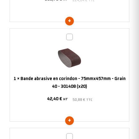
224,04
€
TTC
-
305971
(x10)
Bande
abrasive
en
corindon
-
75mmx457mm
1
×
Bande abrasive en corindon - 75mmx457mm - Grain
-
40 - 301408 (x20)
Grain
42,40
€
40
HT
50,88
€
TTC
-
301408
(x20)
Bande