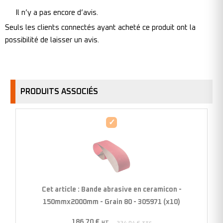
Il n’y a pas encore d’avis.
Seuls les clients connectés ayant acheté ce produit ont la
possibilité de laisser un avis.
PRODUITS ASSOCIÉS
Bande
abrasive
en
ceramicon
-
150mmx2000mm
Cet article :
Bande abrasive en ceramicon -
-
150mmx2000mm - Grain 80 - 305971 (x10)
Grain
186,70
€
80
HT