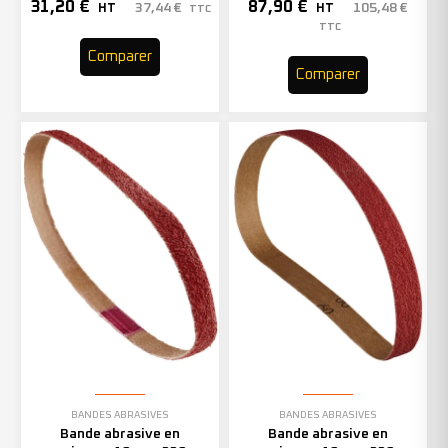
– Grain 40 – 333001 (x50)
31,20
€
87,90
€
37,44
€
105,48
€
HT
HT
TTC
TTC
Comparer
Comparer
BANDES ABRASIVES
BANDES ABRASIVES
Bande abrasive en
Bande abrasive en