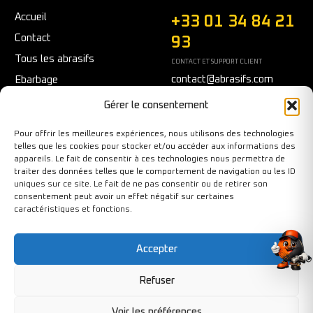
Accueil
+33 01 34 84 21
Contact
93
Tous les abrasifs
CONTACT ET SUPPORT CLIENT
contact@abrasifs.com
Ebarbage
Fraisage
Du Lundi au Vendredi
Gérer le consentement
9h/12h - 14h/17h
Meulage/Polissage
Pour offrir les meilleures expériences, nous utilisons des technologies
Nettoyage
telles que les cookies pour stocker et/ou accéder aux informations des
appareils. Le fait de consentir à ces technologies nous permettra de
Outils diamantés
traiter des données telles que le comportement de navigation ou les ID
Ponçage
uniques sur ce site. Le fait de ne pas consentir ou de retirer son
consentement peut avoir un effet négatif sur certaines
Sécurité au travail
caractéristiques et fonctions.
Tronçonnage
Accepter
Refuser
Copyright©BY-PIXCL 2026. Tous droits réservés.
Voir les préférences