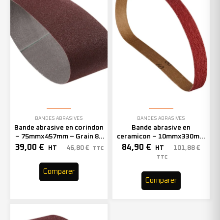
BANDES ABRASIVES
BANDES ABRASIVES
Bande abrasive en corindon
Bande abrasive en
– 75mmx457mm – Grain 80
ceramicon – 10mmx330mm
– 301410 (x20)
– Grain 80 – 333003 (x50)
39,00
€
84,90
€
46,80
€
101,88
€
HT
HT
TTC
TTC
Comparer
Comparer