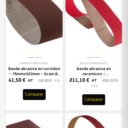
BANDES ABRASIVES
BANDES ABRASIVES
Bande abrasive en corindon
Bande abrasive en
– 75mmx533mm – Grain 80
ceramicon –
– 301424 (x20)
150mmx2000mm – Grain 60
41,50
€
211,10
€
49,80
€
253,32
€
HT
HT
TTC
– 305970 (x10)
TTC
Comparer
Comparer