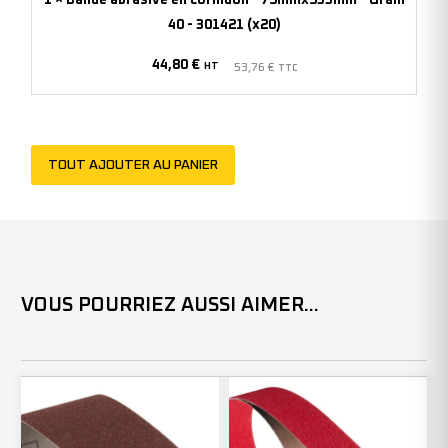
-
40 - 301421 (x20)
Grain
44,80
€
40
HT
53,76
€
TTC
-
301421
(x20)
TOUT AJOUTER AU PANIER
VOUS POURRIEZ AUSSI AIMER...