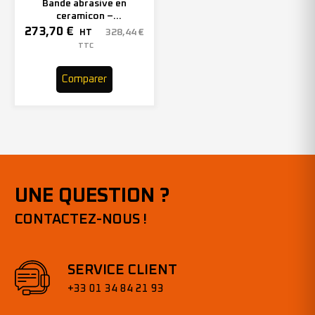
Bande abrasive en
ceramicon –
150mmx2000mm – Grain 40
273,70
€
328,44
€
HT
– 305969 (x10)
TTC
Comparer
UNE QUESTION ?
CONTACTEZ-NOUS !
SERVICE CLIENT
+33 01 34 84 21 93