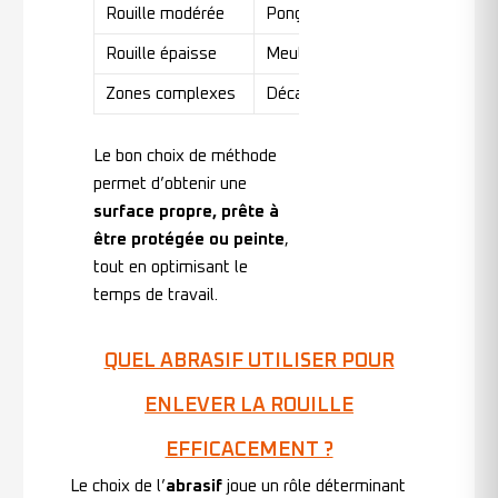
Rouille modérée
Ponçage abrasif
Di
Rouille épaisse
Meulage
Me
Zones complexes
Décapage chimique
Pr
Le bon choix de méthode
permet d’obtenir une
surface propre, prête à
être protégée ou peinte
,
tout en optimisant le
temps de travail.
QUEL ABRASIF UTILISER POUR
ENLEVER LA ROUILLE
EFFICACEMENT ?
Le choix de l’
abrasif
joue un rôle déterminant