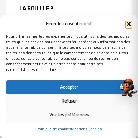
LA ROUILLE ?
Une meuleuse équipée d'un disque adapté
Gérer le consentement
permet un retrait rapide et efficace.
Pour offrir les meilleures expériences, nous utilisons des technologies
PEUT-ON ENLEVER LA ROUILLE SANS
telles que les cookies pour stocker et/ou accéder aux informations des
appareils. Le fait de consentir à ces technologies nous permettra de
PONCER ?
traiter des données telles que le comportement de navigation ou les ID
uniques sur ce site. Le fait de ne pas consentir ou de retirer son
Oui, certains produits chimiques permettent de
consentement peut avoir un effet négatif sur certaines
caractéristiques et fonctions.
dissoudre la rouille, mais un léger ponçage est
souvent nécessaire pour obtenir une surface
propre.
Accepter
Refuser
QUEL GRAIN UTILISER POUR ENLEVER
LA ROUILLE ?
Voir les préférences
Un grain compris entre 40 et 80 est
Politique de cookies
Mentions Légales
généralement recommandé pour enlever la