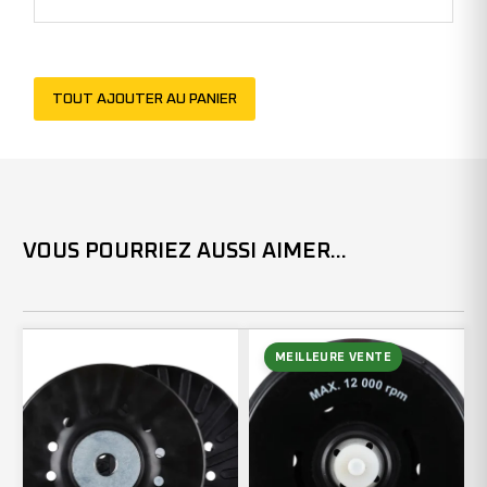
(x1)
TOUT AJOUTER AU PANIER
VOUS POURRIEZ AUSSI AIMER...
MEILLEURE VENTE