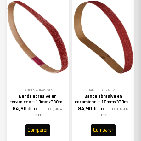
BANDES ABRASIVES
BANDES ABRASIVES
Bande abrasive en
Bande abrasive en
ceramicon – 10mmx330mm
ceramicon – 10mmx330mm
– Grain 60 – 333002 (x50)
– Grain 80 – 333003 (x50)
84,90
€
84,90
€
101,88
€
101,88
€
HT
HT
TTC
TTC
Comparer
Comparer