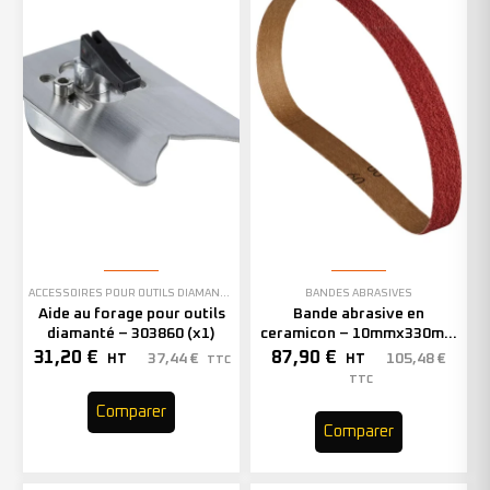
ACCESSOIRES POUR OUTILS DIAMANTÉS
BANDES ABRASIVES
Aide au forage pour outils
Bande abrasive en
diamanté – 303860 (x1)
ceramicon – 10mmx330mm
– Grain 40 – 333001 (x50)
31,20
€
87,90
€
37,44
€
105,48
€
HT
HT
TTC
TTC
Comparer
Comparer