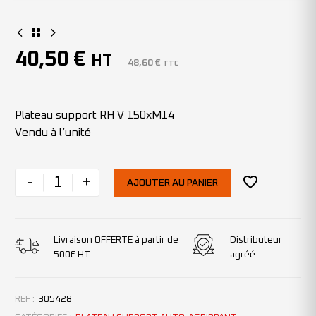
40,50
€
HT
48,60
€
TTC
Plateau support RH V 150xM14
Vendu à l’unité
-
+
AJOUTER AU PANIER
Livraison OFFERTE à partir de
Distributeur
500€ HT
agréé
REF :
305428