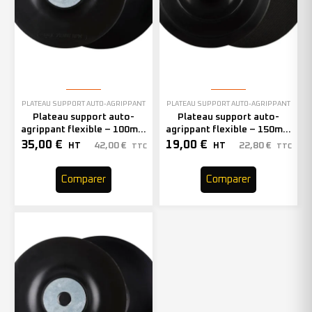
PLATEAU SUPPORT AUTO-AGRIPPANT
PLATEAU SUPPORT AUTO-AGRIPPANT
Plateau support auto-
Plateau support auto-
agrippant flexible – 100mm
agrippant flexible – 150mm
– 303672 (x10)
– 333643 (x1)
35,00
€
19,00
€
42,00
€
22,80
€
HT
HT
TTC
TTC
Comparer
Comparer