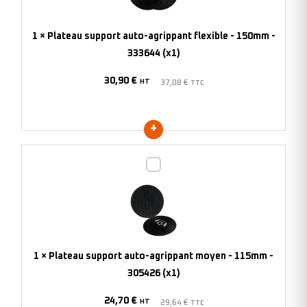
flexible
-
1
×
Plateau support auto-agrippant flexible - 150mm -
150mm
333644 (x1)
-
30,90
€
333644
HT
37,08
€
TTC
(x1)
Plateau
support
auto-
agrippant
moyen
-
1
×
Plateau support auto-agrippant moyen - 115mm -
115mm
305426 (x1)
-
24,70
€
305426
HT
29,64
€
TTC