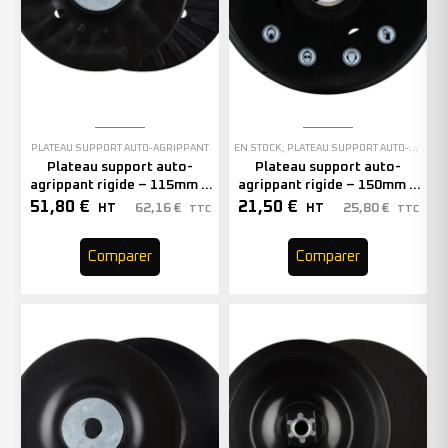
PLATEAU SUPPORT AUTO-AGRIPPANT
EN STOCK
,
PLATEAU SUPPORT AUTO-AGRIPPANT
Plateau support auto-
Plateau support auto-
agrippant rigide – 115mm –
agrippant rigide – 150mm –
300385 (x10)
307060 (x1)
51,80
€
21,50
€
62,16
€
25,80
€
HT
HT
TTC
TTC
Comparer
Comparer