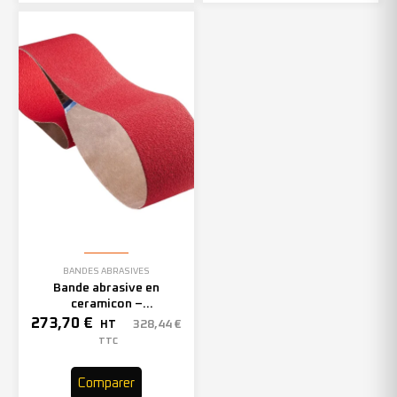
BANDES ABRASIVES
Bande abrasive en
ceramicon –
150mmx2000mm – Grain 40
273,70
€
328,44
€
HT
– 305969 (x10)
TTC
Comparer