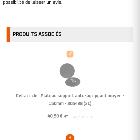
possibilité de laisser un avis.
PRODUITS ASSOCIÉS
Plateau
support
auto-
agrippant
moyen
-
Cet article :
Plateau support auto-agrippant moyen -
150mm
150mm - 305428 (x1)
-
40,50
€
305428
HT
48,60
€
TTC
(x1)