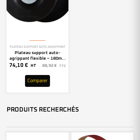
PLATEAU SUPPORT AUTO-AGRIPPANT
Plateau support auto-
agrippant flexible – 180mm
– 300406 (x10)
74,10
€
88,92
€
HT
TTC
Comparer
PRODUITS RECHERCHÉS