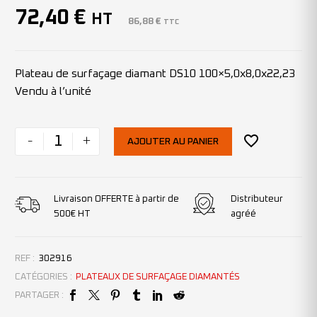
72,40
€
HT
86,88
€
TTC
Plateau de surfaçage diamant DS10 100×5,0x8,0x22,23
Vendu à l’unité
-
+
AJOUTER AU PANIER
Livraison OFFERTE à partir de
Distributeur
500€ HT
agréé
REF :
302916
CATÉGORIES :
PLATEAUX DE SURFAÇAGE DIAMANTÉS
PARTAGER :