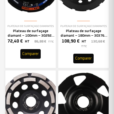
PLATEAUX DE SURFAÇAGE DIAMANTÉS
PLATEAUX DE SURFAÇAGE DIAMANTÉS
Plateau de surfaçage
Plateau de surfaçage
diamant – 100mm – 302927
diamant – 180mm – 303766
(x1)
(x1)
72,40
€
108,90
€
86,88
€
130,68
€
HT
HT
TTC
TTC
Comparer
Comparer