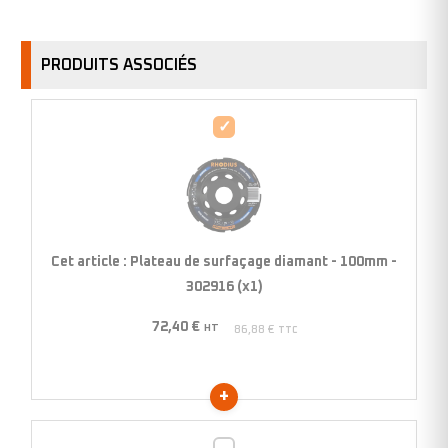
PRODUITS ASSOCIÉS
Plateau
de
surfaçage
diamant
-
100mm
Cet article :
Plateau de surfaçage diamant - 100mm -
-
302916 (x1)
302916
72,40
€
(x1)
HT
86,88
€
TTC
Plateau