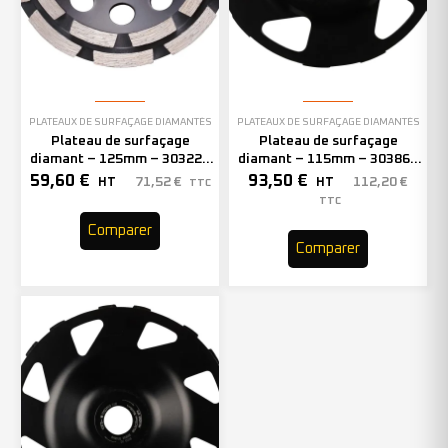
PLATEAUX DE SURFAÇAGE DIAMANTÉS
PLATEAUX DE SURFAÇAGE DIAMANTÉS
Plateau de surfaçage
Plateau de surfaçage
diamant – 125mm – 303222
diamant – 115mm – 303868
(x1)
(x1)
59,60
€
93,50
€
71,52
€
112,20
€
HT
HT
TTC
TTC
Comparer
Comparer