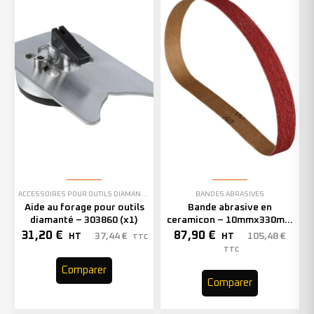
ACCESSOIRES POUR OUTILS DIAMANTÉS
BANDES ABRASIVES
Aide au forage pour outils
Bande abrasive en
diamanté – 303860 (x1)
ceramicon – 10mmx330mm
– Grain 40 – 333001 (x50)
31,20
€
87,90
€
37,44
€
105,48
€
HT
HT
TTC
TTC
Comparer
Comparer