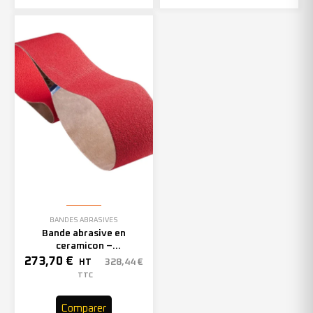
BANDES ABRASIVES
Bande abrasive en
ceramicon –
150mmx2000mm – Grain 40
273,70
€
328,44
€
HT
– 305969 (x10)
TTC
Comparer