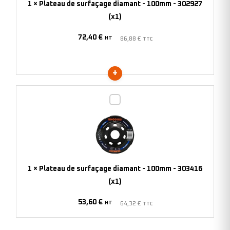
1
×
Plateau de surfaçage diamant - 100mm - 302927
-
(x1)
302927
72,40
€
(x1)
HT
86,88
€
TTC
Plateau
de
surfaçage
diamant
-
100mm
1
×
Plateau de surfaçage diamant - 100mm - 303416
-
(x1)
303416
53,60
€
(x1)
HT
64,32
€
TTC