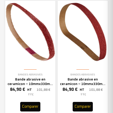
BANDES ABRASIVES
BANDES ABRASIVES
Bande abrasive en
Bande abrasive en
ceramicon – 10mmx330mm
ceramicon – 10mmx330mm
– Grain 60 – 333002 (x50)
– Grain 80 – 333003 (x50)
84,90
€
84,90
€
101,88
€
101,88
€
HT
HT
TTC
TTC
Comparer
Comparer