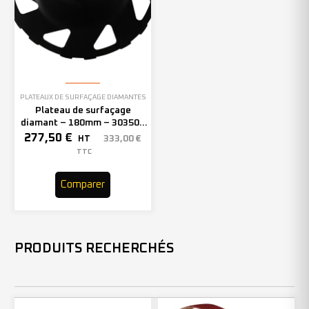
PLATEAUX DE SURFAÇAGE DIAMANTÉS
Plateau de surfaçage
diamant – 180mm – 303506
(x1)
277,50
€
333,00
€
HT
TTC
Comparer
PRODUITS RECHERCHÉS