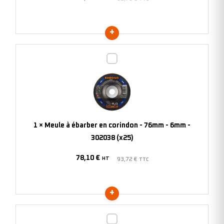
-
208373
(x25)
Meule
à
ébarber
en
corindon
-
1
×
Meule à ébarber en corindon - 76mm - 6mm -
76mm
302038 (x25)
-
78,10
€
6mm
HT
93,72
€
TTC
-
302038
(x25)
Meule