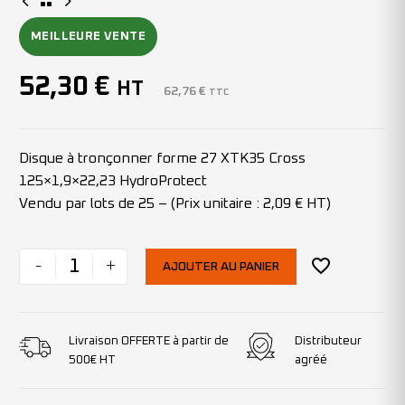
MEILLEURE VENTE
52,30
€
HT
62,76
€
TTC
Disque à tronçonner forme 27 XTK35 Cross
125×1,9×22,23 HydroProtect
Vendu par lots de 25 – (Prix unitaire : 2,09 € HT)
-
+
AJOUTER AU PANIER
Livraison OFFERTE à partir de
Distributeur
500€ HT
agréé