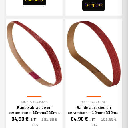
Comparer
BANDES ABRASIVES
BANDES ABRASIVES
Bande abrasive en
Bande abrasive en
ceramicon – 10mmx330mm
ceramicon – 10mmx330mm
– Grain 60 – 333002 (x50)
– Grain 80 – 333003 (x50)
84,90
€
84,90
€
101,88
€
101,88
€
HT
HT
TTC
TTC