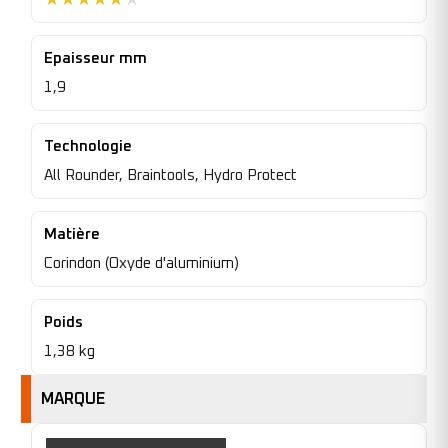
★
★
★
★
★
★
Epaisseur mm
1,9
Technologie
All Rounder, Braintools, Hydro Protect
Matière
Corindon (Oxyde d'aluminium)
Poids
1,38 kg
MARQUE