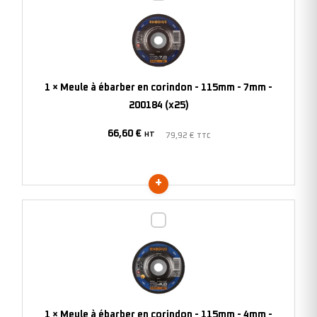
à
ébarber
en
corindon
-
1
×
Meule à ébarber en corindon - 115mm - 7mm -
115mm
200184 (x25)
-
66,60
€
7mm
HT
79,92
€
TTC
-
200184
(x25)
Meule
à
ébarber
en
corindon
-
1
×
Meule à ébarber en corindon - 115mm - 4mm -