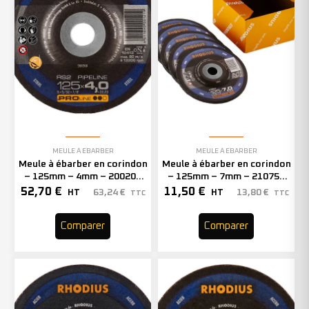
MEULE À ÉBARBER
MEULE À ÉBARBER
Meule à ébarber en corindon
Meule à ébarber en corindon
– 125mm – 4mm – 200208
– 125mm – 7mm – 210750
(x25)
(x5)
52,70
€
11,50
€
63,24
€
13,80
€
HT
HT
TTC
TTC
Comparer
Comparer