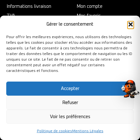
Informations livraison
Mon compte
TVA
Mes favoris
Gérer le consentement
Conditions de vente
Mes commandes
Mentions légales
Mon panier
Pour offrir les meilleures expériences, nous utilisons des technologies
LIENS UTILES
telles que les cookies pour stocker et/ou accéder aux informations des
Protection des données
appareils. Le fait de consentir à ces technologies nous permettra de
Politique de confidentialité
traiter des données telles que le comportement de navigation ou les ID
Le guide abrasif
uniques sur ce site. Le fait de ne pas consentir ou de retirer son
Rhodius
consentement peut avoir un effet négatif sur certaines
caractéristiques et fonctions.
Adhésifs/Sangles /Colles
Butées adhésives
Accepter
Assembler-coller
Refuser
LA BOUTIQUE
BESOIN D'AIDE ?
Voir les préférences
Accueil
+33 01 34 84 21
Politique de cookies
Mentions Légales
Contact