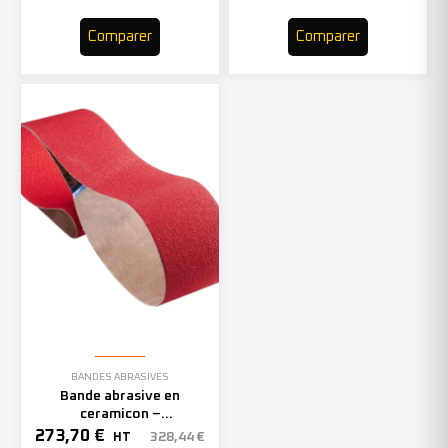
Comparer
Comparer
BANDES ABRASIVES
Bande abrasive en
ceramicon –
150mmx2000mm – Grain 40
273,70
€
328,44
€
HT