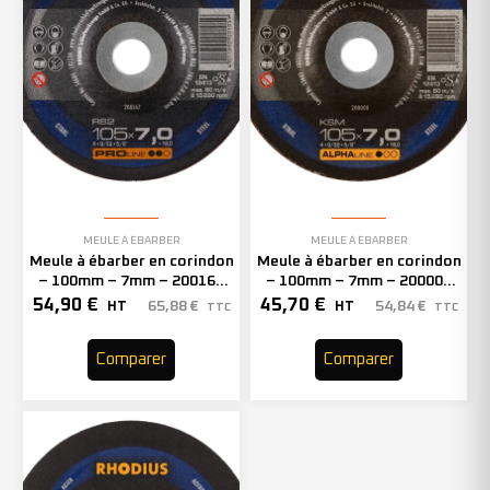
MEULE À ÉBARBER
MEULE À ÉBARBER
Meule à ébarber en corindon
Meule à ébarber en corindon
– 100mm – 7mm – 200167
– 100mm – 7mm – 200008
(x25)
(x25)
54,90
€
45,70
€
65,88
€
54,84
€
HT
HT
TTC
TTC
Comparer
Comparer