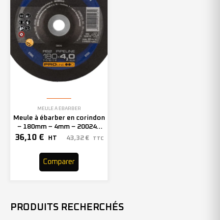
MEULE À ÉBARBER
Meule à ébarber en corindon
– 180mm – 4mm – 200246
(x10)
36,10
€
43,32
€
HT
TTC
Comparer
PRODUITS RECHERCHÉS