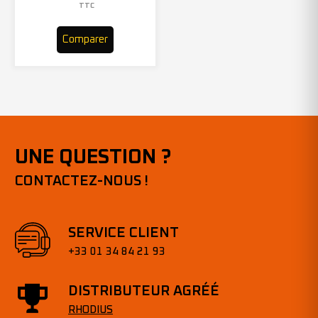
– 305969 (x10)
TTC
Comparer
UNE QUESTION ?
CONTACTEZ-NOUS !
SERVICE CLIENT
+33 01 34 84 21 93
DISTRIBUTEUR AGRÉÉ
RHODIUS