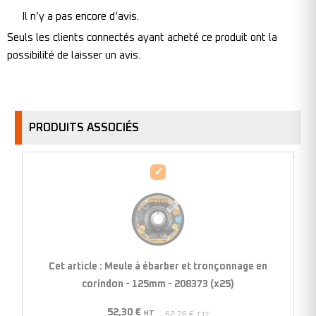
Il n’y a pas encore d’avis.
Seuls les clients connectés ayant acheté ce produit ont la
possibilité de laisser un avis.
PRODUITS ASSOCIÉS
Meule
à
ébarber
et
tronçonnage
en
Cet article :
Meule à ébarber et tronçonnage en
corindon
corindon - 125mm - 208373 (x25)
-
52,30
€
125mm
HT
62,76
€
TTC