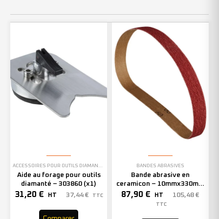
ACCESSOIRES POUR OUTILS DIAMANTÉS
BANDES ABRASIVES
Aide au forage pour outils
Bande abrasive en
diamanté – 303860 (x1)
ceramicon – 10mmx330mm
– Grain 40 – 333001 (x50)
31,20
€
87,90
€
37,44
€
105,48
€
HT
HT
TTC
TTC
Comparer