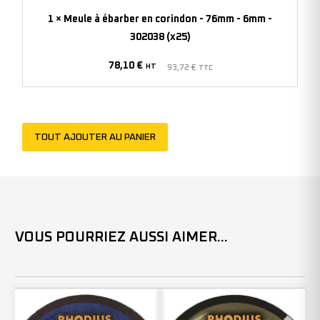
-
1
×
Meule à ébarber en corindon - 76mm - 6mm -
76mm
302038 (x25)
-
78,10
€
6mm
HT
93,72
€
TTC
-
302038
(x25)
TOUT AJOUTER AU PANIER
VOUS POURRIEZ AUSSI AIMER...