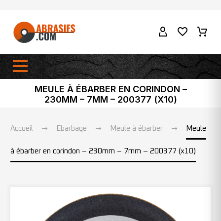
MEULE À ÉBARBER EN CORINDON –
230MM – 7MM – 200377 (X10)
Accueil
Ebarbage
Meule à ébarber
Meule
à ébarber en corindon – 230mm – 7mm – 200377 (x10)