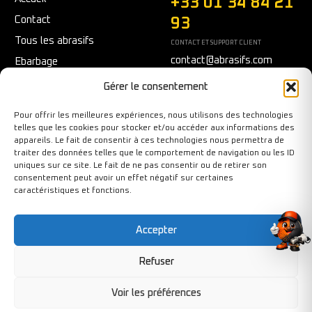
+33 01 34 84 21
Contact
93
Tous les abrasifs
CONTACT ET SUPPORT CLIENT
contact@abrasifs.com
Ebarbage
Fraisage
Du Lundi au Vendredi
Gérer le consentement
9h/12h - 14h/17h
Meulage/Polissage
Pour offrir les meilleures expériences, nous utilisons des technologies
Nettoyage
telles que les cookies pour stocker et/ou accéder aux informations des
appareils. Le fait de consentir à ces technologies nous permettra de
Outils diamantés
traiter des données telles que le comportement de navigation ou les ID
Ponçage
uniques sur ce site. Le fait de ne pas consentir ou de retirer son
consentement peut avoir un effet négatif sur certaines
Sécurité au travail
caractéristiques et fonctions.
Tronçonnage
Accepter
Refuser
Copyright©BY-PIXCL 2026. Tous droits réservés.
Voir les préférences