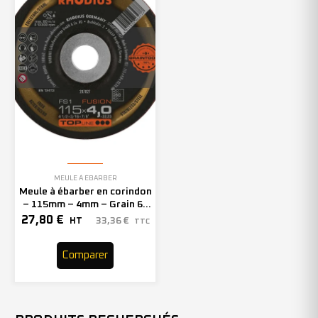
MEULE À ÉBARBER
Meule à ébarber en corindon
– 115mm – 4mm – Grain 60
– 207827 (x10)
27,80
€
33,36
€
HT
TTC
Comparer