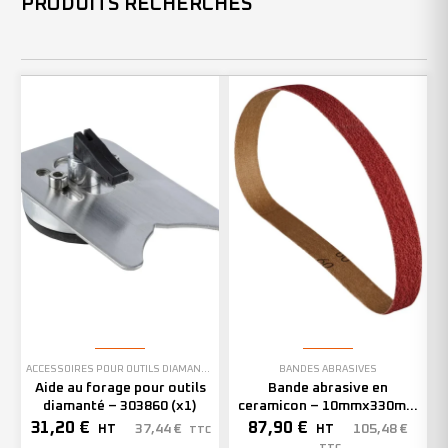
PRODUITS RECHERCHÉS
ACCESSOIRES POUR OUTILS DIAMANTÉS
BANDES ABRASIVES
Aide au forage pour outils
Bande abrasive en
diamanté – 303860 (x1)
ceramicon – 10mmx330mm
– Grain 40 – 333001 (x50)
31,20
€
87,90
€
37,44
€
105,48
€
HT
HT
TTC