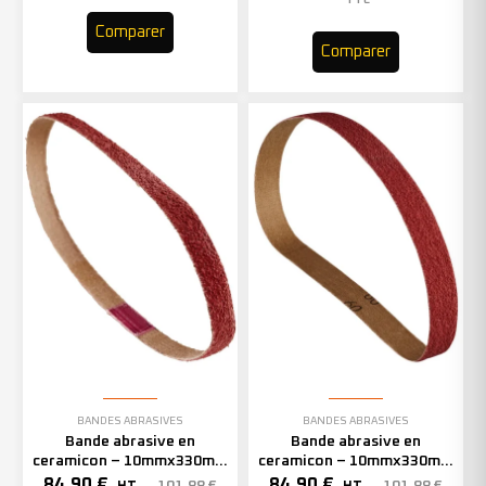
TTC
Comparer
Comparer
BANDES ABRASIVES
BANDES ABRASIVES
Bande abrasive en
Bande abrasive en
ceramicon – 10mmx330mm
ceramicon – 10mmx330mm
– Grain 60 – 333002 (x50)
– Grain 80 – 333003 (x50)
84,90
€
84,90
€