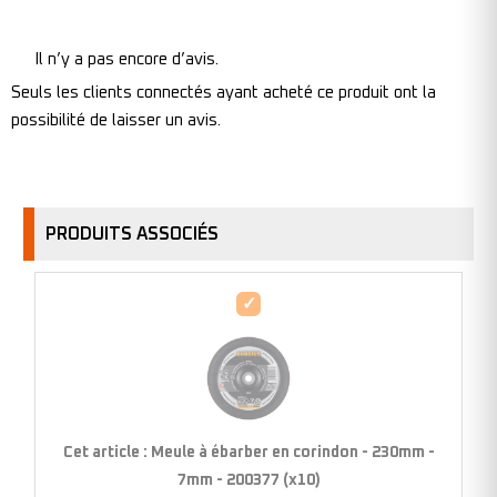
Il n’y a pas encore d’avis.
Seuls les clients connectés ayant acheté ce produit ont la
possibilité de laisser un avis.
PRODUITS ASSOCIÉS
Meule
à
ébarber
en
corindon
-
Cet article :
Meule à ébarber en corindon - 230mm -
230mm
7mm - 200377 (x10)