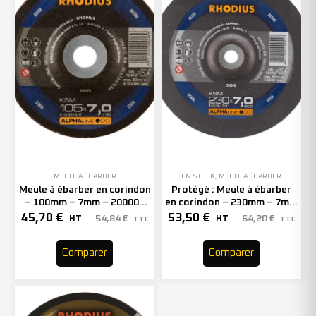
MEULE À ÉBARBER
EN STOCK
,
MEULE À ÉBARBER
Meule à ébarber en corindon
Protégé : Meule à ébarber
– 100mm – 7mm – 200008
en corindon – 230mm – 7mm
(x25)
– 200090 (x10)
45,70
€
53,50
€
54,84
€
64,20
€
HT
HT
TTC
TTC
Comparer
Comparer