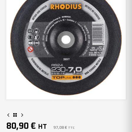
80,90
€
HT
97,08
€
TTC