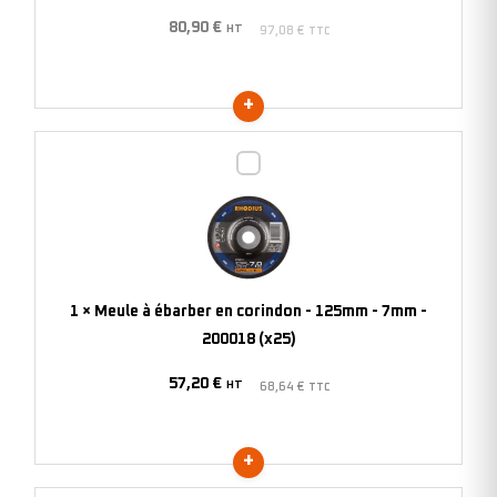
-
80,90
€
7mm
HT
97,08
€
TTC
-
200377
(x10)
Meule
à
ébarber
en
corindon
-
1
×
Meule à ébarber en corindon - 125mm - 7mm -
125mm
200018 (x25)
-
57,20
€
7mm
HT
68,64
€
TTC
-
200018
(x25)