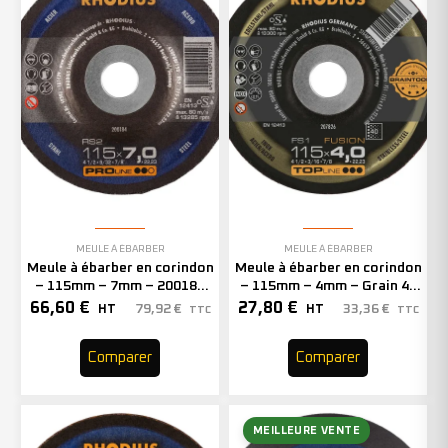
MEULE À ÉBARBER
MEULE À ÉBARBER
Meule à ébarber en corindon
Meule à ébarber en corindon
– 115mm – 7mm – 200184
– 115mm – 4mm – Grain 40
(x25)
– 207826 (x10)
66,60
€
27,80
€
79,92
€
33,36
€
HT
HT
TTC
TTC
Comparer
Comparer
MEILLEURE VENTE