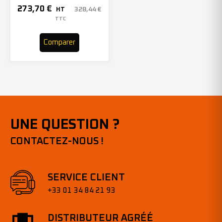
150mmx2000mm – Grain 40
273,70
€
328,44
€
HT
– 305969 (x10)
TTC
Comparer
UNE QUESTION ?
CONTACTEZ-NOUS !
SERVICE CLIENT
+33 01 34 84 21 93
DISTRIBUTEUR AGRÉÉ