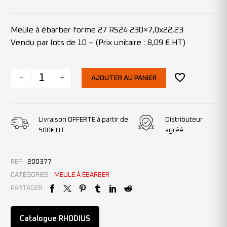
Meule à ébarber forme 27 RS24 230×7,0x22,23
Vendu par lots de 10 – (Prix unitaire : 8,09 € HT)
-
+
AJOUTER AU PANIER
Livraison OFFERTE à partir de
Distributeur
500€ HT
agréé
REF :
200377
CATÉGORIES :
MEULE À ÉBARBER
PARTAGER :
Catalogue RHODIUS