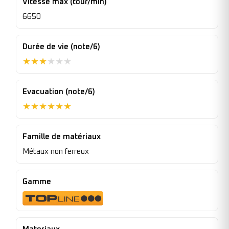
Vitesse max (tour/min)
6650
Durée de vie (note/6)
★
★
★
★
★
★
Evacuation (note/6)
★
★
★
★
★
★
Famille de matériaux
Métaux non ferreux
Gamme