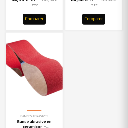
101,88
€
101,88
€
HT
HT
TTC
TTC
Comparer
Comparer
BANDES ABRASIVES
Bande abrasive en
ceramicon –