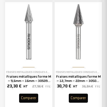
FRAISES MÉTALLIQUES CONIQUES À BOUT POINTU
FRAISES MÉTALLIQUES CONIQUES À BOUT POINTU
Fraises métalliques forme M
Fraises métalliques forme M
– 9,6mm – 16mm – 305093
– 12,7mm – 22mm – 305094
(x1)
(x1)
23,30
€
30,70
€
27,96
€
36,84
€
HT
HT
TTC
TTC
Comparer
Comparer