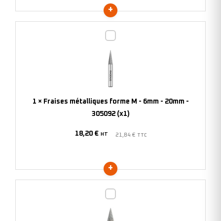
(x1)
Fraises
métalliques
forme
M
-
6mm
1
×
Fraises métalliques forme M - 6mm - 20mm -
-
305092 (x1)
20mm
18,20
€
-
HT
21,84
€
TTC
305092
(x1)
Fraises
métalliques
forme