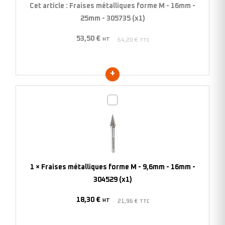
16mm
Cet article :
Fraises métalliques forme M - 16mm -
-
25mm - 305735 (x1)
25mm
53,50
€
-
HT
64,20
€
TTC
305735
(x1)
Fraises
métalliques
forme
M
-
9,6mm
1
×
Fraises métalliques forme M - 9,6mm - 16mm -
-
304529 (x1)
16mm
18,30
€
-
HT
21,96
€
TTC
304529