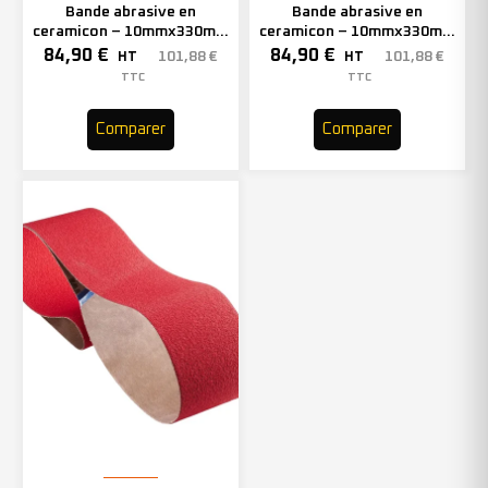
Bande abrasive en
Bande abrasive en
ceramicon – 10mmx330mm
ceramicon – 10mmx330mm
– Grain 60 – 333002 (x50)
– Grain 80 – 333003 (x50)
84,90
€
84,90
€
101,88
€
101,88
€
HT
HT
TTC
TTC
Comparer
Comparer