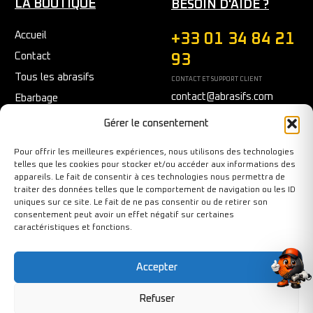
LA BOUTIQUE
BESOIN D'AIDE ?
Accueil
+33 01 34 84 21
Contact
93
Tous les abrasifs
CONTACT ET SUPPORT CLIENT
contact@abrasifs.com
Ebarbage
Fraisage
Du Lundi au Vendredi
Gérer le consentement
9h/12h - 14h/17h
Meulage/Polissage
Pour offrir les meilleures expériences, nous utilisons des technologies
Nettoyage
telles que les cookies pour stocker et/ou accéder aux informations des
appareils. Le fait de consentir à ces technologies nous permettra de
Outils diamantés
traiter des données telles que le comportement de navigation ou les ID
Ponçage
uniques sur ce site. Le fait de ne pas consentir ou de retirer son
consentement peut avoir un effet négatif sur certaines
Sécurité au travail
caractéristiques et fonctions.
Tronçonnage
Accepter
Refuser