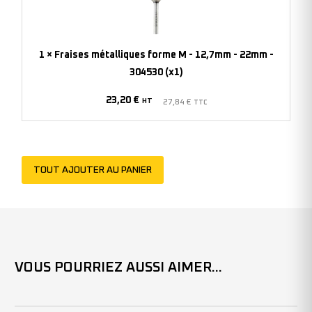
M
-
12,7mm
1
×
Fraises métalliques forme M - 12,7mm - 22mm -
-
304530 (x1)
22mm
23,20
€
-
HT
27,84
€
TTC
304530
(x1)
TOUT AJOUTER AU PANIER
VOUS POURRIEZ AUSSI AIMER...