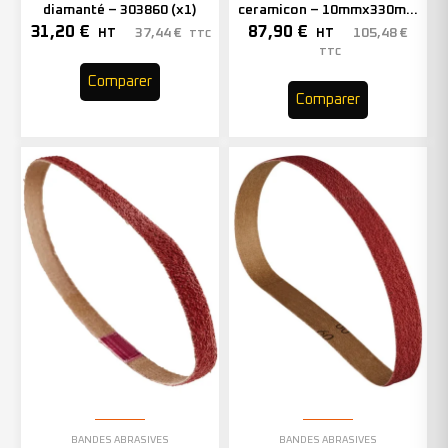
diamanté – 303860 (x1)
ceramicon – 10mmx330mm
– Grain 40 – 333001 (x50)
31,20
€
87,90
€
37,44
€
105,48
€
HT
HT
TTC
TTC
Comparer
Comparer
BANDES ABRASIVES
BANDES ABRASIVES