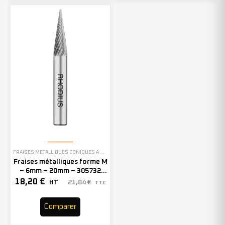
FRAISES MÉTALLIQUES CONIQUES À BOUT POINTU
Fraises métalliques forme M
– 6mm – 20mm – 305732
(x1)
18,20
€
21,84
€
HT
TTC
Comparer