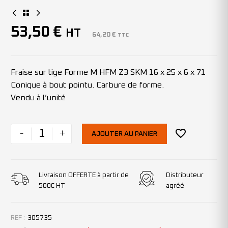
53,50
€
HT
64,20
€
TTC
Fraise sur tige Forme M HFM Z3 SKM 16 x 25 x 6 x 71
Conique à bout pointu. Carbure de forme.
Vendu à l’unité
-
+
AJOUTER AU PANIER
Livraison OFFERTE à partir de
Distributeur
500€ HT
agréé
REF :
305735