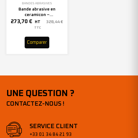
BANDES ABRASIVES
Bande abrasive en
ceramicon –
150mmx2000mm – Grain 40
273,70
€
328,44
€
HT
– 305969 (x10)
TTC
Comparer
UNE QUESTION ?
CONTACTEZ-NOUS !
SERVICE CLIENT
+33 01 34 84 21 93