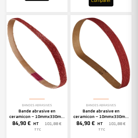
Comparer
BANDES ABRASIVES
BANDES ABRASIVES
Bande abrasive en
Bande abrasive en
ceramicon – 10mmx330mm
ceramicon – 10mmx330mm
– Grain 60 – 333002 (x50)
– Grain 80 – 333003 (x50)
84,90
€
84,90
€
101,88
€
101,88
€
HT
HT
TTC
TTC