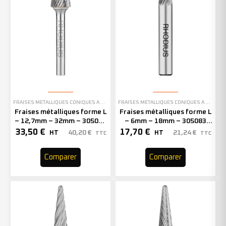
FRAISES MÉTALLIQUES CONIQUES À BOUT ARRONDI
FRAISES MÉTALLIQUES CONIQUES À BOUT ARRONDI
Fraises métalliques forme L
Fraises métalliques forme L
– 12,7mm – 32mm – 305088
– 6mm – 18mm – 305083
(x1)
(x1)
33,50
€
17,70
€
40,20
€
21,24
€
HT
HT
TTC
TTC
Comparer
Comparer