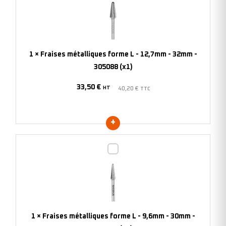
forme
L
-
12,7mm
1
×
Fraises métalliques forme L - 12,7mm - 32mm -
-
305088 (x1)
32mm
33,50
€
-
HT
40,20
€
TTC
305088
(x1)
Fraises
métalliques
forme
L
-
9,6mm
1
×
Fraises métalliques forme L - 9,6mm - 30mm -
-