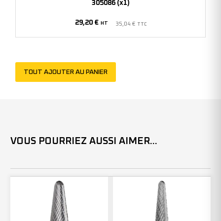
305086 (x1)
30mm
29,20
€
-
HT
35,04
€
TTC
305086
(x1)
TOUT AJOUTER AU PANIER
VOUS POURRIEZ AUSSI AIMER...