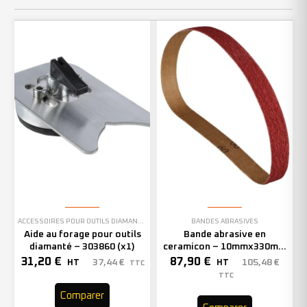
ACCESSOIRES POUR OUTILS DIAMANTÉS
BANDES ABRASIVES
Aide au forage pour outils
Bande abrasive en
diamanté – 303860 (x1)
ceramicon – 10mmx330mm
– Grain 40 – 333001 (x50)
31,20
€
87,90
€
37,44
€
105,48
€
HT
HT
TTC
TTC
Comparer