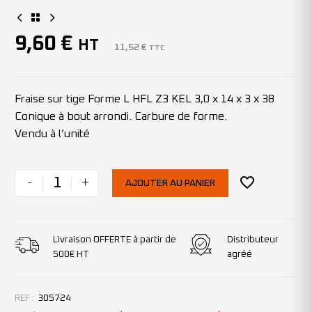
9,60
€
HT
11,52
€
TTC
Fraise sur tige Forme L HFL Z3 KEL 3,0 x 14 x 3 x 38
Conique à bout arrondi. Carbure de forme.
Vendu à l’unité
-
+
AJOUTER AU PANIER
Livraison OFFERTE à partir de
Distributeur
500€ HT
agréé
REF :
305724