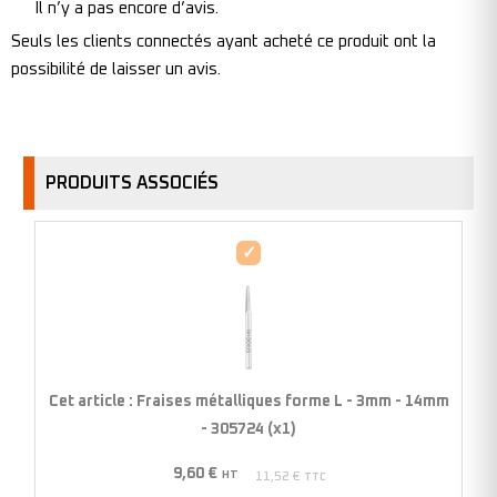
Il n’y a pas encore d’avis.
Seuls les clients connectés ayant acheté ce produit ont la
possibilité de laisser un avis.
PRODUITS ASSOCIÉS
Fraises
métalliques
forme
L
-
3mm
Cet article :
Fraises métalliques forme L - 3mm - 14mm
-
- 305724 (x1)
14mm
9,60
€
-
HT
11,52
€
TTC