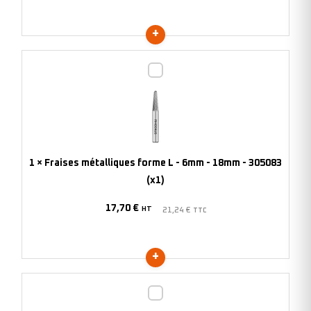
305724
(x1)
Fraises
métalliques
forme
L
-
6mm
1
×
Fraises métalliques forme L - 6mm - 18mm - 305083
-
(x1)
18mm
17,70
€
-
HT
21,24
€
TTC
305083
(x1)
Fraises
métalliques