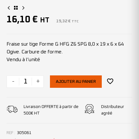
16,10
€
HT
19,32
€
TTC
Fraise sur tige Forme G HFG Z6 SPG 8,0 x 19 x 6 x 64
Ogive. Carbure de forme.
Vendu à l’unité
-
+
AJOUTER AU PANIER
Livraison OFFERTE à partir de
Distributeur
500€ HT
agréé
REF :
305061