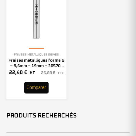
FRAISES MÉTALLIQUES OGIVES
Fraises métalliques forme G
– 9,6mm – 19mm – 305705
(x1)
22,40
€
26,88
€
HT
TTC
Comparer
PRODUITS RECHERCHÉS