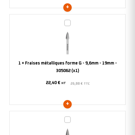
(x1)
Fraises
métalliques
forme
G
-
9,6mm
1
×
Fraises métalliques forme G - 9,6mm - 19mm -
-
305062 (x1)
19mm
22,40
€
-
HT
26,88
€
TTC
305062
(x1)
Fraises
métalliques
forme