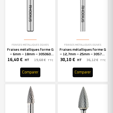
FRAISES MÉTALLIQUES OGIVES
FRAISES MÉTALLIQUES OGIVES
Fraises métalliques forme G
Fraises métalliques forme G
– 6mm – 18mm – 305060
– 12,7mm – 25mm – 305706
(x1)
(x1)
16,40
€
30,10
€
19,68
€
36,12
€
HT
HT
TTC
TTC
Comparer
Comparer