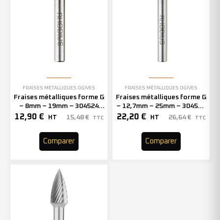
FRAISES MÉTALLIQUES OGIVES
FRAISES MÉTALLIQUES OGIVES
Fraises métalliques forme G
Fraises métalliques forme G
– 8mm – 19mm – 304524
– 12,7mm – 25mm – 304526
(x1)
(x1)
12,90
€
22,20
€
15,48
€
26,64
€
HT
HT
TTC
TTC
Comparer
Comparer