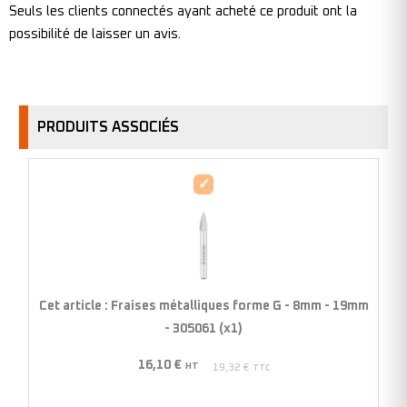
Seuls les clients connectés ayant acheté ce produit ont la
possibilité de laisser un avis.
PRODUITS ASSOCIÉS
Fraises
métalliques
forme
G
-
8mm
Cet article :
Fraises métalliques forme G - 8mm - 19mm
-
- 305061 (x1)
19mm
16,10
€
-
HT
19,32
€
TTC
305061