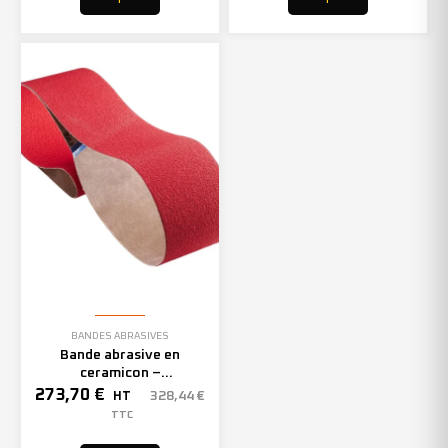
BANDES ABRASIVES
Bande abrasive en
ceramicon –
150mmx2000mm – Grain 40
273,70
€
328,44
€
HT
– 305969 (x10)
TTC