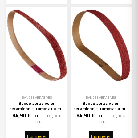
BANDES ABRASIVES
BANDES ABRASIVES
Bande abrasive en
Bande abrasive en
ceramicon – 10mmx330mm
ceramicon – 10mmx330mm
– Grain 60 – 333002 (x50)
– Grain 80 – 333003 (x50)
84,90
€
84,90
€
101,88
€
101,88
€
HT
HT
TTC
TTC
Comparer
Comparer