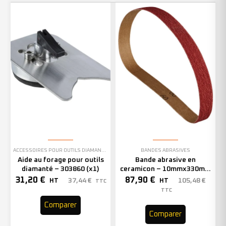
ACCESSOIRES POUR OUTILS DIAMANTÉS
BANDES ABRASIVES
Aide au forage pour outils
Bande abrasive en
diamanté – 303860 (x1)
ceramicon – 10mmx330mm
– Grain 40 – 333001 (x50)
31,20
€
87,90
€
37,44
€
105,48
€
HT
HT
TTC
TTC
Comparer
Comparer