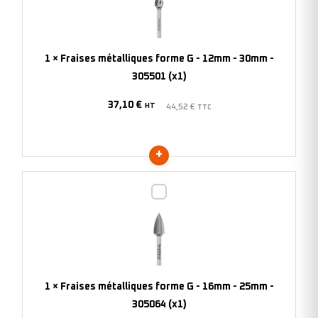
G
-
12mm
1
×
Fraises métalliques forme G - 12mm - 30mm -
-
305501 (x1)
30mm
37,10
€
-
HT
44,52
€
TTC
305501
(x1)
Fraises
métalliques
forme
G
-
16mm
1
×
Fraises métalliques forme G - 16mm - 25mm -
-
305064 (x1)
25mm