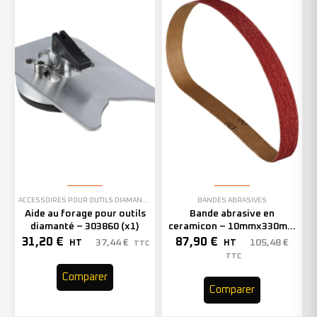
ACCESSOIRES POUR OUTILS DIAMANTÉS
BANDES ABRASIVES
Aide au forage pour outils
Bande abrasive en
diamanté – 303860 (x1)
ceramicon – 10mmx330mm
– Grain 40 – 333001 (x50)
31,20
€
87,90
€
37,44
€
105,48
€
HT
HT
TTC
TTC
Comparer
Comparer