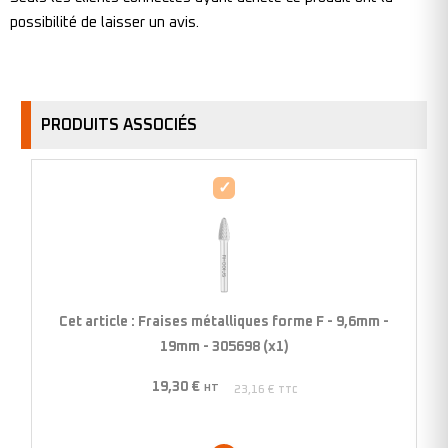
possibilité de laisser un avis.
PRODUITS ASSOCIÉS
Fraises
métalliques
forme
F
-
9,6mm
Cet article :
Fraises métalliques forme F - 9,6mm -
-
19mm - 305698 (x1)
19mm
19,30
€
-
HT
23,16
€
TTC
305698
(x1)