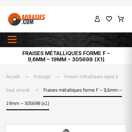
FRAISES MÉTALLIQUES FORME F –
9,6MM – 19MM – 305698 (X1)
Accueil
Fraisage
Fraises métalliques ogive à
bout arrondi
Fraises métalliques forme F – 9,6mm –
19mm – 305698 (x1)