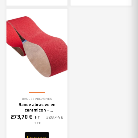
BANDES ABRASIVES
Bande abrasive en
ceramicon –
150mmx2000mm – Grain 40
273,70
€
328,44
€
HT
– 305969 (x10)
TTC
Comparer