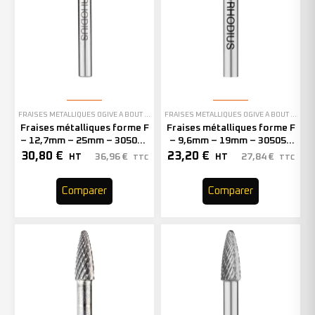
FRAISES MÉTALLIQUES OGIVE À BOUT ARRONDI
FRAISES MÉTALLIQUES OGIVE À BOUT ARRONDI
Fraises métalliques forme F
Fraises métalliques forme F
– 12,7mm – 25mm – 305056
– 9,6mm – 19mm – 305053
(x1)
(x1)
30,80
€
23,20
€
36,96
€
27,84
€
HT
HT
TTC
TTC
Comparer
Comparer