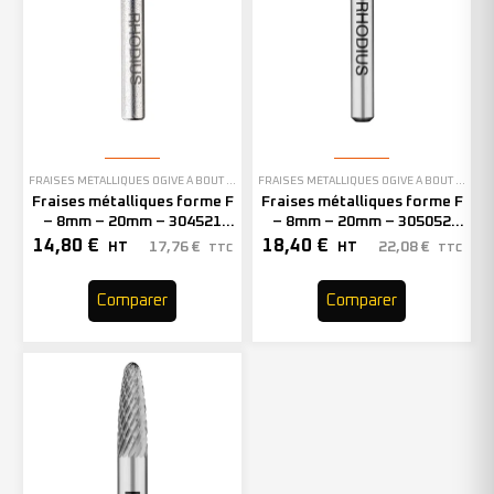
FRAISES MÉTALLIQUES OGIVE À BOUT ARRONDI
FRAISES MÉTALLIQUES OGIVE À BOUT ARRONDI
Fraises métalliques forme F
Fraises métalliques forme F
– 8mm – 20mm – 304521
– 8mm – 20mm – 305052
(x1)
(x1)
14,80
€
18,40
€
17,76
€
22,08
€
HT
HT
TTC
TTC
Comparer
Comparer