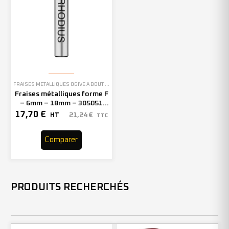
FRAISES MÉTALLIQUES OGIVE À BOUT ARRONDI
Fraises métalliques forme F
– 6mm – 18mm – 305051
(x1)
17,70
€
21,24
€
HT
TTC
Comparer
PRODUITS RECHERCHÉS