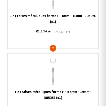
F
-
6mm
1
×
Fraises métalliques forme F - 6mm - 18mm - 305050
-
(x1)
18mm
21,30
€
-
HT
25,56
€
TTC
305050
(x1)
Fraises
métalliques
forme
F
-
9,6mm
1
×
Fraises métalliques forme F - 9,6mm - 19mm -
-
305053 (x1)
19mm