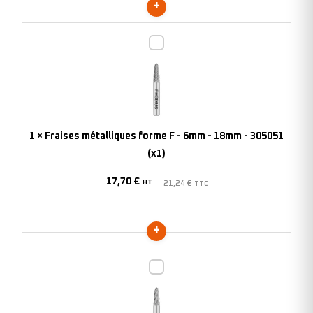
Fraises
métalliques
forme
F
-
6mm
1
×
Fraises métalliques forme F - 6mm - 18mm - 305051
-
(x1)
18mm
17,70
€
-
HT
21,24
€
TTC
305051
(x1)
Fraises
métalliques
forme