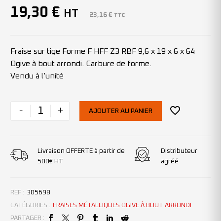
19,30
€
HT
23,16
€
TTC
Fraise sur tige Forme F HFF Z3 RBF 9,6 x 19 x 6 x 64
Ogive à bout arrondi. Carbure de forme.
Vendu à l’unité
-
+
AJOUTER AU PANIER
Livraison OFFERTE à partir de
Distributeur
500€ HT
agréé
REF :
305698
CATÉGORIES :
FRAISES MÉTALLIQUES OGIVE À BOUT ARRONDI
PARTAGER :